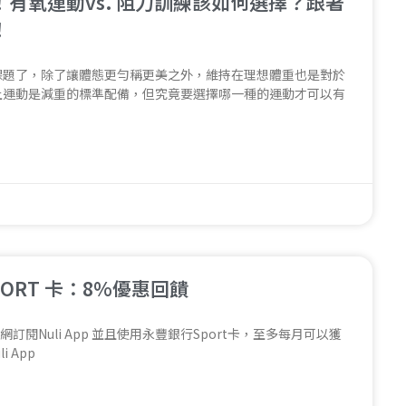
有氧運動vs. 阻力訓練該如何選擇？跟著
！
課題了，除了讓體態更勻稱更美之外，維持在理想體重也是對於
上運動是減重的標準配備，但究竟要選擇哪一種的運動才可以有
豐SPORT 卡：8%優惠回饋
於官網訂閱Nuli App 並且使用永豐銀行Sport卡，至多每月可以獲
 App