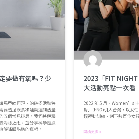
定要做有氧嗎？少
2023「FIT NI
大活動亮點一次看
讓馬甲線再現，的確多活動特
2022 年 5 月，Women’s
需要透過飲食和運動達到熱量
對」(FNO)引入台灣，以
的五個常見迷思。我們將解釋
類運動訓練，創下數百位女孩與 
將消除迷思，並分享科學證據
瞭解降體脂肪的真相。
閱讀更多 »