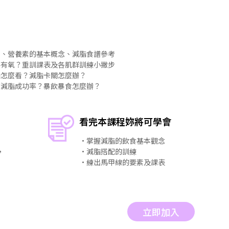
字、營養素的基本概念、減脂食譜參考
要有氧？重訓課表及各肌群訓練小撇步
脂怎麼看？減脂卡關怎麼辦？
高減脂成功率？暴飲暴食怎麼辦？
看完本課程妳將可學會
・掌握減脂的飲食基本觀念
，
・減脂搭配的訓練
・練出馬甲線的要素及課表
立即加入