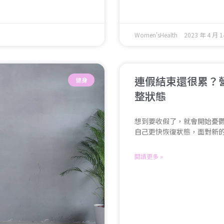
Women'sHealth
2023 年 4 月 1
連假結束還很累？
健身
整狀態
想到要收假了，就會開始憂
自己更快恢復狀態，面對新
閱讀更多 »