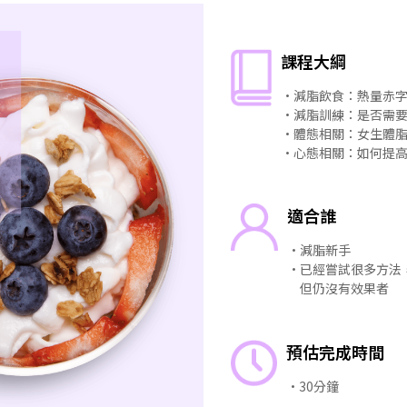
課程大綱
・減脂飲食：熱量赤
・減脂訓練：是否需
・體態相關：女生體
・心態相關：如何提
適合誰
・減脂新手
・已經嘗試很多方法
但仍沒有效果者
預估完成時間
・30分鐘