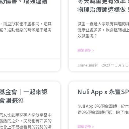
動傷害、增強運動
冬天減重更有效率！
物理治療師這樣做
，而且形狀也不盡相同，這其
減重一直是大家最有興趣的
呢？運動健身的時候是不是需
健康益處多多，飲食控制加
效減重呢？
閱讀更多 »
Jaime 治療師
2023 年 1 月 2 日
基金會｜一起來認
Nuli App x 永
會團體￼
Nuli App 8%現金回饋，
得8%現金回饋折抵！除了Nuli
的女性創業家和大家分享當中
發熱的之外，民間也有許多的
社會上不易被看見的弱勢的婦
閱讀更多 »