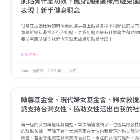
肌貼有什麼功效？健身訓練這樣用避免運
表現｜新手健身觀念
很常在運動比賽的時候看到選手身上貼著各種不同顏色的貼布
實是近幾年非常流行的肌貼，究竟肌貼到底有什麼魔力和功效
要貼著肌貼呢？我們今天就來認識肌貼是什麼！
閱讀更多 »
Jaime 治療師
2023 年 1 月 6 日
勵馨基金會、現代婦女基金會、婦女救援
識支持台灣女性、協助女性活出自我的社
第一屆的女力論壇即將開始，本次論壇邀請了七位極具啟發性
的酸甜苦辣，而除了這些女創業家在女性自我實現的路上發光
團體、基金會組織在默默支持著女性，專注於女權的提升，為