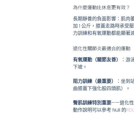
為什麼運動比休息更有效？
長期靜養的負面影響：肌肉
加 1 公斤，膝蓋走路時承受壓
力訓練和有氧運動都能顯著
退化性關節炎最適合的運動
有氧運動（關節友善）
：游
下坡。
阻力訓練（最重要）
：坐到
曲膝蓋下強化股四頭肌）。
臀肌訓練特別重要
——退化
動作說明可以參考 Nuli 的
RD