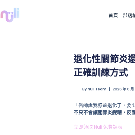
首頁
部落
退化性關節炎
正確訓練方式
By
Nuli Team
2026 年 6 月
「醫師說我膝蓋退化了，要
不只不會讓關節炎變糟，反
立即領取 Nuli 免費課表