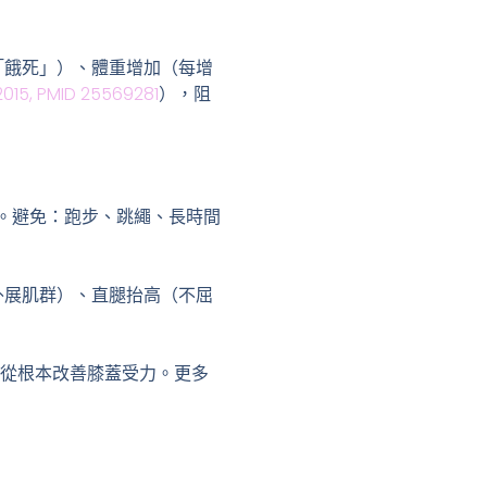
「餓死」）、體重增加（每增
 2015, PMID 25569281
），阻
。避免：跑步、跳繩、長時間
外展肌群）、直腿抬高（不屈
以從根本改善膝蓋受力。更多