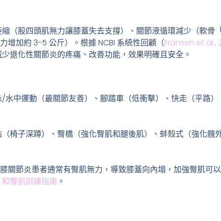
萎縮（股四頭肌無力讓膝蓋失去支撐）、關節液循環減少（軟骨
力增加約 3-5 公斤）。根據 NCBI 系統性回顧（
Fransen et al.,
減少退化性關節炎的疼痛、改善功能，效果明確且安全。
泳/水中運動（最關節友善）、腳踏車（低衝擊）、快走（平路）
站（椅子深蹲）、臀橋（強化臀肌和腿後肌）、蚌殼式（強化髖
性膝關節炎患者通常有臀肌無力，導致膝蓋向內塌，加強臀肌可
L 和臀肌訓練指南
。