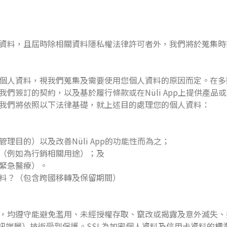
資料，且屆時除相關資料隱私權法律許可者外，我們將於蒐集時
個人資料，視我們蒐集及需要使用您個人資料的原因而定。在多
簽訂的契約，以及基於履行條款或在Nüli App上提供產品或服務
我們將依照以下法律基礎，就上述目的處理您的個人資料：
理目的）以及改善Nüli App的功能性而為之；
（例如為行銷相關用途）；及
緊急醫療）。
料？（包含跨國移轉及保留期間）
，均遵守能避免濫用、未經授權存取、竄改或揭露及意外滅失、
通訊端層）技術受到保護。SSL為加密個人資料及信用卡資料的