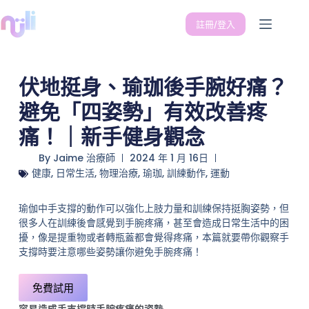
註冊/登入
伏地挺身、瑜珈後手腕好痛？
避免「四姿勢」有效改善疼
痛！｜新手健身觀念
By
Jaime 治療師
2024 年 1 月 16日
健康
,
日常生活
,
物理治療
,
瑜珈
,
訓練動作
,
運動
瑜伽中手支撐的動作可以強化上肢力量和訓練保持挺胸姿勢，但
很多人在訓練後會感覺到手腕疼痛，甚至會造成日常生活中的困
擾，像是提重物或者轉瓶蓋都會覺得疼痛，本篇就要帶你觀察手
支撐時要注意哪些姿勢讓你避免手腕疼痛！
免費試用
容易造成手支撐時手腕疼痛的姿勢