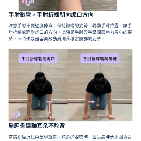
手肘微彎，手肘折線朝向虎口方向
注意手肘不要過度伸直，保持微彎的姿勢，轉動手臂位置，讓手
肘折線處面對虎口的方向，此時是手肘與手掌關節壓力最小的姿
勢，同時也是最容易啟動肩胛骨穩定肌群的姿勢。
肩胛骨遠離耳朵不駝背
當肩膀靠近耳朵呈現聳肩、駝背的姿勢時，會讓肩胛骨周圍負責