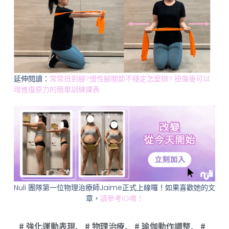
延伸閱讀：
常常扭到腳?慢性腳關節不穩定怎麼辦? 扭傷後可以
增進復原力的簡單訓練課表
Nuli 團隊第一位物理治療師Jaime正式上線囉！如果喜歡她的文
章，
請參考IG唷！
強化運動表現
,
物理治療
,
瑜伽動作調整
,