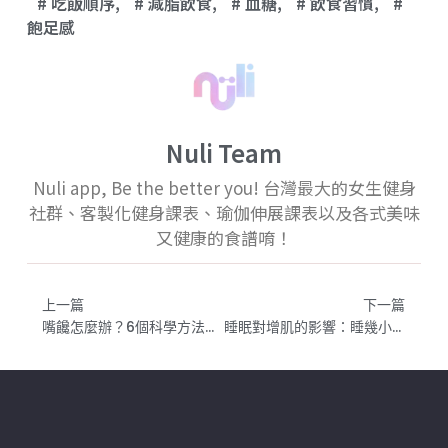
吃飯順序
,
減脂飲食
,
血糖
,
飲食習慣
,
飽足感
Nuli Team
Nuli app, Be the better you! 台灣最大的女生健身
社群、客製化健身課表、瑜伽伸展課表以及各式美味
又健康的食譜唷！
上一篇
下一篇
嘴饞怎麼辦？6個科學方法幫你抵抗零食誘惑，不靠意志力也能減脂
睡眠對增肌的影響：睡幾小時最好？睡不好為什麼練不長肌肉？