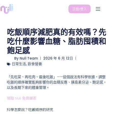
註冊/登入
吃飯順序減肥真的有效嗎？先
吃什麼影響血糖、脂肪囤積和
飽足感
By
Nuli Team
2026 年 6 月 12日
日常生活
,
飲食營養
「先吃菜、再吃肉、最後吃飯」——這個說法有科學依據。調整
吃飯的順序確實能夠影響你的血糖反應、胰島素分泌、飽足感，
以及長期下來的體重管理。
領取 Nuli 免費課表
科學怎麼說？吃飯順序的研究