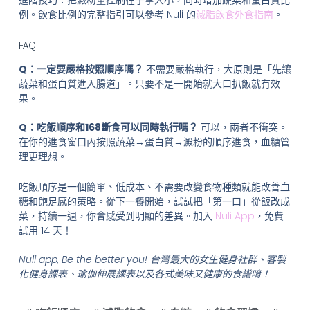
例。飲食比例的完整指引可以參考 Nuli 的
減脂飲食外食指南
。
FAQ
Q：一定要嚴格按照順序嗎？
不需要嚴格執行，大原則是「先讓
蔬菜和蛋白質進入腸道」。只要不是一開始就大口扒飯就有效
果。
Q：吃飯順序和168斷食可以同時執行嗎？
可以，兩者不衝突。
在你的進食窗口內按照蔬菜→蛋白質→澱粉的順序進食，血糖管
理更理想。
吃飯順序是一個簡單、低成本、不需要改變食物種類就能改善血
糖和飽足感的策略。從下一餐開始，試試把「第一口」從飯改成
菜，持續一週，你會感受到明顯的差異。加入
Nuli App
，免費
試用 14 天！
Nuli app, Be the better you! 台灣最大的女生健身社群、客製
化健身課表、瑜伽伸展課表以及各式美味又健康的食譜唷！