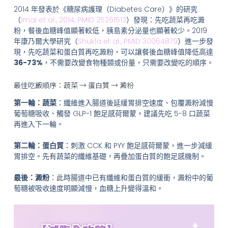
2014 年發表於《糖尿病護理（Diabetes Care）》的研究
（
Imai et al., 2014, PMID 25261513
）發現：先吃蔬菜再吃澱
粉，餐後血糖峰值顯著較低，胰島素分泌量也顯著較少。2019
年康乃爾大學研究（
Shukla et al., PMID 30064879
）進一步發
現，先吃蔬菜和蛋白質再吃澱粉，可以讓餐後血糖峰值降低高達
36-73%
，不需要改變食物種類或份量，只需要改變吃的順序。
最佳吃飯順序：蔬菜 → 蛋白質 → 澱粉
第一輪：蔬菜
：纖維進入腸道後延緩胃排空速度、包覆澱粉減慢
葡萄糖吸收、觸發 GLP-1 飽足感荷爾蒙。建議先吃 5-8 口蔬菜
再進入下一輪。
第二輪：蛋白質
：刺激 CCK 和 PYY 飽足感荷爾蒙，進一步減緩
胃排空。先有蔬菜的纖維基礎，再疊加蛋白質的飽足感機制。
最後：澱粉
：此時腸道中已有纖維和蛋白質的緩衝，澱粉中的葡
萄糖被吸收速度明顯減慢，血糖上升變得溫和。