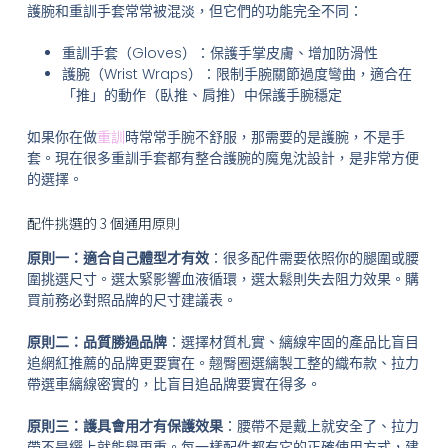
護腕和重訓手套常常被混淡，但它們的功能完全不同：
重訓手套（Gloves）：保護手掌皮膚、增加防滑性
護腕（Wrist Wraps）：限制手腕關節過度彎曲，適合在
「推」的動作（臥推、肩推）中保護手腕穩定
如果你在做
重訓
時常常手腕不舒服，那需要的是護腕，不是手
套。現在很多重訓手套都有整合護腕的魔鬼沈設計，是非常方便
的選擇。
配件挑選的 3 個通用原則
原則一：適合自己體型才有效
：很多配件需要依照你的腿圍或腰
圍挑選尺寸。選太緊影響血液循環，選太鬆則失去阻力效果。購
買前務必對照品牌的尺寸建議表。
原則二：品質勝過品牌
：選擇材質札實、縭線牢固的產品比盲目
追網紅推薦的品牌更要實在。翹臀圈選縭製工整的織布款、拉力
帶選車縭線密實的，比盲目追品牌要實在得多。
原則三：護具會用才有保護效果
：腰帶不是戴上就安全了、拉力
帶不是繏上就能舉更重。每一樣配件都有它的正確使用方式，建