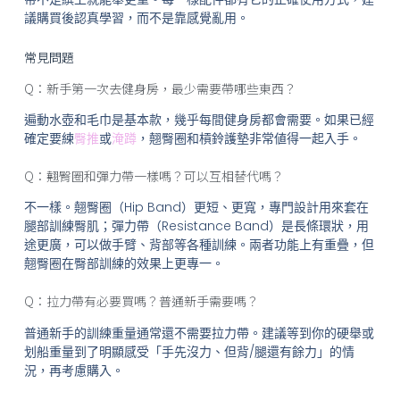
議購買後認真學習，而不是靠感覺亂用。
常見問題
Q：新手第一次去健身房，最少需要帶哪些東西？
遍動水壺和毛巾是基本款，幾乎每間健身房都會需要。如果已經
確定要練
臀推
或
淹蹲
，翹臀圈和槓鈴護墊非常値得一起入手。
Q：翹臀圈和彈力帶一樣嗎？可以互相替代嗎？
不一樣。翹臀圈（Hip Band）更短、更寬，專門設計用來套在
腿部訓練臀肌；彈力帶（Resistance Band）是長條環狀，用
途更廣，可以做手臂、背部等各種訓練。兩者功能上有重疊，但
翹臀圈在臀部訓練的效果上更專一。
Q：拉力帶有必要買嗎？普通新手需要嗎？
普通新手的訓練重量通常還不需要拉力帶。建議等到你的硬舉或
划船重量到了明顯感受「手先沒力、但背/腿還有餘力」的情
況，再考慮購入。