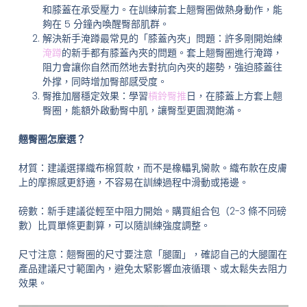
和膝蓋在承受壓力。在訓練前套上翹臀圈做熱身動作，能
夠在 5 分鐘內喚醒臀部肌群。
解決新手淹蹲最常見的「膝蓋內夾」問題：許多剛開始練
淹蹲
的新手都有膝蓋內夾的問題。套上翹臀圈進行淹蹲，
阻力會讓你自然而然地去對抗向內夾的趨勢，強迫膝蓋往
外撑，同時增加臀部感受度。
臀推加層穩定效果：學習
槓鈴臀推
日，在膝蓋上方套上翹
臀圈，能額外啟動臀中肌，讓臀型更園潤飽滿。
翹臀圈怎麼選？
材質：建議選擇織布棉質款，而不是橡轠乳臠款。織布款在皮膚
上的摩擦感更舒適，不容易在訓練過程中滑動或捲邊。
磅數：新手建議從輕至中阻力開始。購買組合包（2-3 條不同磅
數）比買單條更劃算，可以隨訓練強度調整。
尺寸注意：翹臀圈的尺寸要注意「腿圍」，確認自己的大腿圍在
產品建議尺寸範圍內，避免太緊影響血液循環、或太鬆失去阻力
效果。