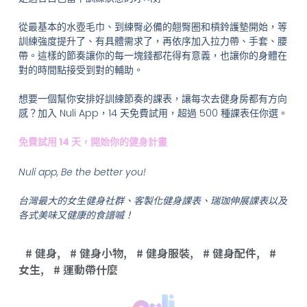
從最基本的水壺毛巾、到練臀必備的翹臀圈和槓鈴護墊開始，等
訓練強度提升了、有具體需求了，再依序加入拉力帶、手套、腰
帶。這樣的節奏讓你的每一塊錢都花得有意義，也讓你的身體在
對的時間點接受到對的輔助。
想要一個幫你安排好訓練節奏的課表，讓每次去健身房都有方向
感？加入 Nuli App，14 天免費試用，超過 500 種課表任你選。
免費試用 14 天，開始你的健身計畫
Nuli app, Be the better you!
台灣最大的女生健身社群、客製化健身課表、瑞珈伸展課表以及
各式美味又健康的食譜嘁！
健身
,
健身小物
,
健身服裝
,
健身配件
,
女生
,
運動帶什麼