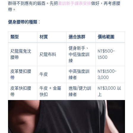
群得不到應有的鍛酉。先把
重訓新手課表安排
做好，再考慮腰
帶。
健身腰帶的種類
：
類型
材質
適合族群
價格範圍
健身新手、
尺龍魔鬼沈
NT$500-
尺龍布料
中低強度訓
腰帶
1,500
練
皮革雙扣腰
中高強度訓
NT$1,500-
牛皮
帶
練者
3,000
皮革快扣腰
牛皮 + 金屬
進階/健力訓
NT$3,000 以
帶
快扣
練者
上