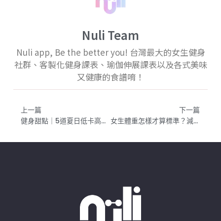
Nuli Team
Nuli app, Be the better you! 台灣最大的女生健身
社群、客製化健身課表、瑜伽伸展課表以及各式美味
又健康的食譜唷！
上一篇
下一篇
健身甜點｜5道夏日低卡高蛋白「下午茶」食譜：墨西哥薄餅、西瓜芒果莎莎醬、巧克力餅乾、無麵粉鬆餅以及法式薄餅
女生體重怎樣才算標準？減肥該看體重還是體脂？【減脂體態1 】