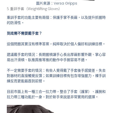
圖片來源：Versa Gripps
5. 重訓手套（Weightlifting Gloves）
重訓手套的功能主要有兩個：保護手掌不長繭，以及提升抓握時
的防滑性。
到底需不需要戴手套？
這個問題其實沒有標準答案，純粹取決於個人偏好和訓練目標。
建議戴手套的情況：長期握槓讓手心長出厚繭影響外觀、掌心容
易出汗滑槓、臥推肩推等推的動作中手腕容易不適。
不一定需要手套的情況：有些人覺得戴了手套後手感變差，失去
對器材的直接觸覺反馔；如果訓練目標有包含增強握力，裸手訓
練反而更能鍛酉到前臂。
目前市面上有一種三合一拉力帶，整合了手套（護掌）、護腕和
拉力帶三種功能於一身，對於新手來說是非常實用的選擇。