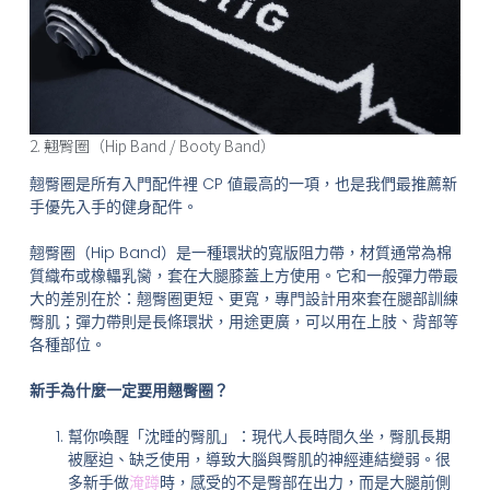
2. 翹臀圈（Hip Band / Booty Band）
翹臀圈是所有入門配件裡 CP 値最高的一項，也是我們最推薦新
手優先入手的健身配件。
翹臀圈（Hip Band）是一種環狀的寬版阻力帶，材質通常為棉
質織布或橡轠乳臠，套在大腿膝蓋上方使用。它和一般彈力帶最
大的差別在於：翹臀圈更短、更寬，專門設計用來套在腿部訓練
臀肌；彈力帶則是長條環狀，用途更廣，可以用在上肢、背部等
各種部位。
新手為什麼一定要用翹臀圈？
幫你喚醒「沈睡的臀肌」：現代人長時間久坐，臀肌長期
被壓迫、缺乏使用，導致大腦與臀肌的神經連結變弱。很
多新手做
淹蹲
時，感受的不是臀部在出力，而是大腿前側