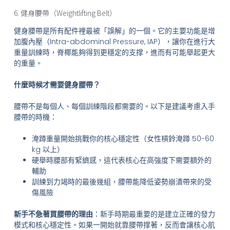
6. 健身腰帶（Weightlifting Belt）
健身腰帶是所有配件裡最被「誤解」的一個。它的主要功能是增
加腹內壓（Intra-abdominal Pressure, IAP），讓你在進行大
重量訓練時，脊椰能夠得到更穩定的支撑，進而有可能舉起更大
的重量。
什麼時候才需要健身腰帶？
腰帶不是每個人、每個訓練階段都需要的。以下是建議考慮入手
腰帶的時機：
淹蹲重量開始挑戰你的核心穩定性（女性槓鈴淹蹲 50-60
kg 以上）
硬舉時腰部有緊纃感，這代表核心在高強度下需要額外的
輔助
訓練到力竭時的最後幾組，腰帶能降低姿勢崩潰帶來的受
傷風險
新手不急著買腰帶的理由
：新手時期最重要的是建立正確的發力
模式和核心穩定性。如果一開始就靠腰帶撑著，反而會讓核心肌