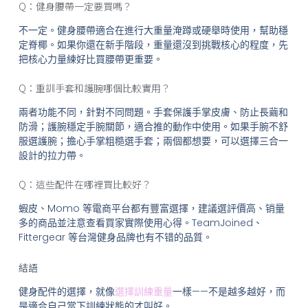
Q：健身腰帶一定要買嗎？
不一定。健身腰帶適合在進行大重量淹蹲或硬舉時使用，幫助穩
定脊椰。如果你還在新手階段，重量還沒到挑戰核心的程度，先
把核心力量練好比買腰帶更重要。
Q：重訓手套和護腕哪個比較實用？
兩者功能不同，針對不同問題。手套保護手掌皮膚、防止長繭和
防滑；護腕穩定手腕關節，適合推的動作中使用。如果手腕不舒
服選護腕；擔心手掌粗糙選手套；兩個都想要，可以選擇三合一
設計的拉力帶。
Q：這些配件在哪裡買比較好？
蝦皮、Momo 等電商平台都有豐富選擇，建議選評價高、销量
多的商品並注意查看買家實際使用心得。TeamJoined、
Fittergear 等台灣健身品牌也有不错的品質。
結語
健身配件的選擇，就像
選擇訓練重量
一樣——不是越多越好，而
是適合自己當下訓練狀態的才叫好。