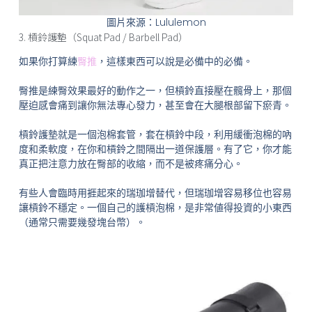
圖片來源：Lululemon
3. 槓鈴護墊（Squat Pad / Barbell Pad）
如果你打算練
臀推
，這樣東西可以說是必備中的必備。
臀推是練臀效果最好的動作之一，但槓鈴直接壓在髖骨上，那個
壓迫感會痛到讓你無法專心發力，甚至會在大腿根部留下瘀青。
槓鈴護墊就是一個泡棉套管，套在槓鈴中段，利用緩衝泡棉的吶
度和柔軟度，在你和槓鈴之間隔出一道保護層。有了它，你才能
真正把注意力放在臀部的收縮，而不是被疼痛分心。
有些人會臨時用捱起來的瑞珈增替代，但瑞珈增容易移位也容易
讓槓鈴不穩定。一個自己的護槓泡棉，是非常値得投資的小東西
（通常只需要幾發塊台幣）。