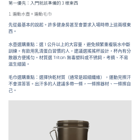
第一優先：入門就該準備的 3 樣東西
1. 遍動水壺 + 遍動毛巾
先從最基本的說起。許多健身房甚至會要求入場時帶上這兩樣東
西。
水壺選購重點：選 1 公升以上的大容量，避免頻繁重複裝水中斷
訓練。有飲用乳清蛋白習慣的人，建議選搖搖杯設計，杯內有分
散器方便搖匀。材質選 Tritan 無毒塑料或不锈鉰，考摘、不易
滋生細菌。
毛巾選購重點：選擇快乾材質（通常是超細纖維），運動完擦汗
不會濕答答。出汗多的人建議多帶一條，一條擦器材、一條擦自
己。