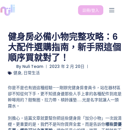
註冊/登入
健身房必備小物完整攻略：6
大配件選購指南，新手照這個
順序買就對了！
By
Nuli Team
2023 年 2 月 20日
健身
,
日常生活
你是不是也有過這種經驗——剛辦完健身房會員卡，站在器材區
卻不知從何下手，更不知道身邊那些人手上拿的各種配件到底是
幹嗥用的？翹臀圈、拉力帶、槓鈴護墊……光是名字就讓人一頭
霧水。
別擔心，這篇文章就要幫你把這些健身房「加分小物」一次說清
檚。更重要的是，我們不是叫你買齊全套，而是告訴你
哪些要優