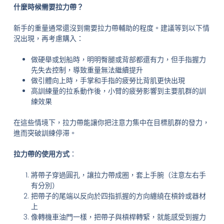
什麼時候需要拉力帶？
新手的重量通常還沒到需要拉力帶輔助的程度。建議等到以下情
況出現，再考慮購入：
做硬舉或划船時，明明臀腿或背部都還有力，但手指握力
先失去控制，導致重量無法繼續提升
做引體向上時，手掌和手指的疲勞比背肌更快出現
高訓練量的拉系動作後，小臂的疲勞影響到主要肌群的訓
練效果
在這些情境下，拉力帶能讓你把注意力集中在目標肌群的發力，
進而突破訓練停滞。
拉力帶的使用方式
：
將帶子穿過圓孔，讓拉力帶成圈，套上手腕（注意左右手
有分別）
把帶子的尾端以反向於四指抓握的方向纏繞在槓鈴或器材
上
像轉機車油門一樣，把帶子與槓桿轉緊，就能感受到握力