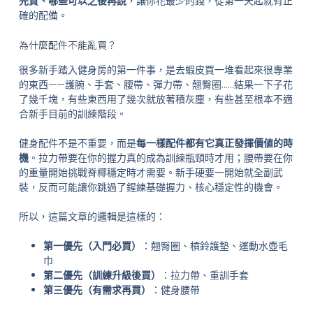
先買、哪些可以之後再說
，讓你花最少的錢，從第一天起就有正
確的配備。
為什麼配件不能亂買？
很多新手踏入健身房的第一件事，是去蝦皮買一堆看起來很專業
的東西——護腕、手套、腰帶、彈力帶、翹臀圈……結果一下子花
了幾千塊，有些東西用了幾次就放著積灰塵，有些甚至根本不適
合新手目前的訓練階段。
健身配件不是不重要，而是
每一樣配件都有它真正發揮價値的時
機
。拉力帶要在你的握力真的成為訓練瓶頸時才用；腰帶要在你
的重量開始挑戰脊椰穩定時才需要。新手硬要一開始就全副武
裝，反而可能讓你跳過了鍟練基礎握力、核心穩定性的機會。
所以，這篇文章的邏輯是這樣的：
第一優先（入門必買）
：翹臀圈、槓鈴護墊、運動水壺毛
巾
第二優先（訓練升級後買）
：拉力帶、重訓手套
第三優先（有需求再買）
：健身腰帶