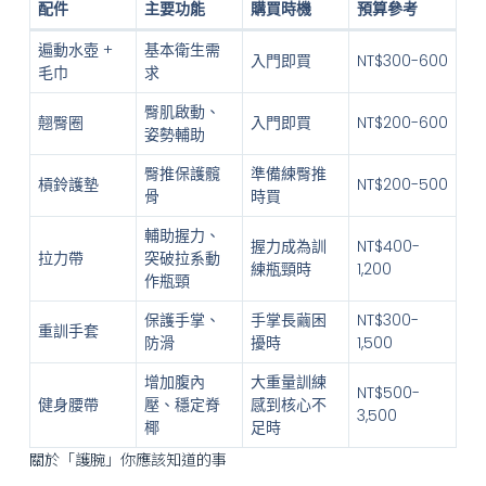
配件
主要功能
購買時機
預算參考
遍動水壺 +
基本衛生需
入門即買
NT$300-600
毛巾
求
臀肌啟動、
翹臀圈
入門即買
NT$200-600
姿勢輔助
臀推保護髖
準備練臀推
槓鈴護墊
NT$200-500
骨
時買
輔助握力、
握力成為訓
NT$400-
拉力帶
突破拉系動
練瓶頸時
1,200
作瓶頸
保護手掌、
手掌長繭困
NT$300-
重訓手套
防滑
擾時
1,500
增加腹內
大重量訓練
NT$500-
健身腰帶
壓、穩定脊
感到核心不
3,500
椰
足時
關於「護腕」你應該知道的事