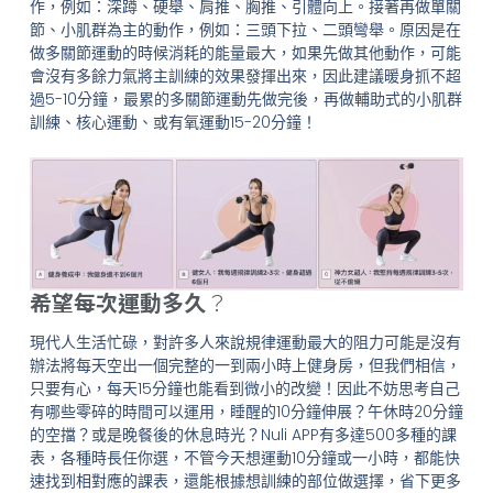
作，例如：深蹲、硬舉、肩推、胸推、引體向上。接著再做單關
節、小肌群為主的動作，例如：三頭下拉、二頭彎舉。原因是在
做多關節運動的時候消耗的能量最大，如果先做其他動作，可能
會沒有多餘力氣將主訓練的效果發揮出來，因此建議暖身抓不超
過5-10分鐘，最累的多關節運動先做完後，再做輔助式的小肌群
訓練、核心運動、或有氧運動15-20分鐘！
希望每次運動多久
？
現代人生活忙碌，對許多人來說規律運動最大的阻力可能是沒有
辦法將每天空出一個完整的一到兩小時上健身房，但我們相信，
只要有心，每天15分鐘也能看到微小的改變！因此不妨思考自己
有哪些零碎的時間可以運用，睡醒的10分鐘伸展？午休時20分鐘
的空擋？或是晚餐後的休息時光？Nuli APP有多達500多種的課
表，各種時長任你選，不管今天想運動10分鐘或一小時，都能快
速找到相對應的課表，還能根據想訓練的部位做選擇，省下更多