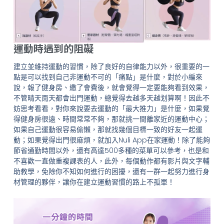
運動時遇到的阻礙
建立並維持運動的習慣，除了良好的自律能力以外，很重要的一
點是可以找到自己非運動不可的「痛點」是什麼，對於小編來
說，報了健身房、繳了會費後，就會覺得一定要能夠看到效果，
不管晴天雨天都會出門運動，總覺得去越多天越划算啊！因此不
妨思考看看，對你來說要去運動的「最大推力」是什麼，如果覺
得健身房很遠、時間常常不夠，那就挑一間離家近的運動中心；
如果自己運動很容易偷懶，那就找幾個目標一致的好友一起運
動；如果覺得出門很麻煩，就加入Nuli App在家運動！除了能夠
節省通勤時間以外，還有高達500多種的菜單可以參考，也是和
不喜歡一直做重複課表的人，此外，每個動作都有影片與文字輔
助教學，免除你不知如何進行的困擾，還有一群一起努力進行身
材管理的夥伴，讓你在建立運動習慣的路上不孤單！