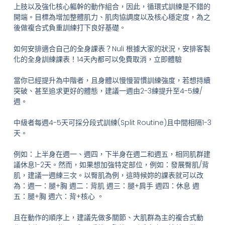
上肢以及強化核心軀幹的動作組合，因此，循環式訓練是不錯的
開端。目標為增加整體肌力、肌肉協調度以及核心穩定度，為之
後做複合式負重訓練打下良好基礎。
如何安排適合自己的全身課表？Nuli 根據大家的狀況，安排客製
化的全身訓練課表！14天內都可以免費取消，立即體驗
當你已經提升為中階者，且身體以慢慢習慣訓練強度，若想持續
突破、甚至追求更好的體態，建議一週由2-3練提升至4-5練/
週。
中級者每週4-5天可採分段式訓練(Split Routine)且中間相隔1-3
天。
例如：上半身在週一、週四，下半身在週二和週五，相同肌群建
議休息1-2天。然而，如果想加強特定部位，例如：發展臀肌/背
肌，建議一週練三次。以臀肌為例，這時候妳的課表就可以改
為：週一：腿+胸 週二：背肌 週三：腿+肩手 週四：休息 週
五：腿+胸 週六：背+核心 。
且在動作的順序上，建議先做多關節、大肌群為主的複合式動