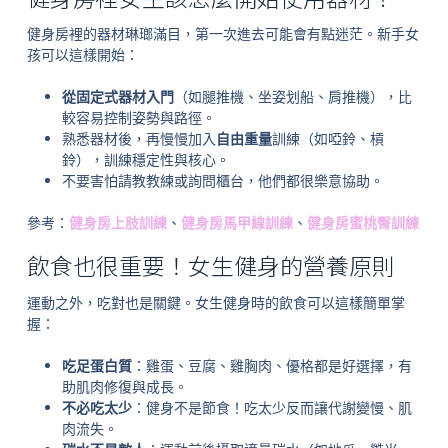
健身房裡的器材琳瑯滿目，第一次進去可能會有點迷茫。新手女
孩可以這樣開始：
從固定式器材入門
（如腿推機、坐姿划船、肩推機），比
較容易控制姿勢與路徑。
熟悉器材後，再慢慢加入
自由重量
訓練（如啞鈴、槓
鈴），訓練穩定性與核心。
不要害怕請教教練或詢問櫃台，他們都很樂意協助。
參考：
健身房上肢訓練
、
健身房馬甲線訓練
、
健身房蜜桃臀訓練
飲食也很重要！女生健身的營養原則
運動之外，吃對也是關鍵。女生健身時的飲食可以這樣簡單掌
握：
吃足蛋白質
：雞蛋、豆腐、雞胸肉、優格都是好選擇，有
助肌肉修復與成長。
不必吃太少
：健身不是節食！吃太少反而讓代謝變慢、肌
肉流失。