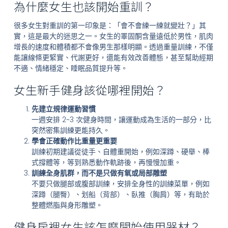
為什麼女生也該開始重訓？
很多女生對重訓的第一印象是：「會不會練一練就變壯？」其
實，這是最大的迷思之一。女生的睪固酮含量遠低於男性，肌肉
增長的速度和體積都不會像男生那樣明顯。透過重量訓練，不僅
能讓線條更緊實、代謝更好，還能有效改善體態，甚至幫助經期
不適、情緒穩定、睡眠品質提升等。
女生新手健身該從哪裡開始？
先建立規律運動習慣
一週安排 2~3 次健身時間，讓運動成為生活的一部分，比
突然密集訓練更能持久。
學會正確動作比重量更重要
訓練初期建議從徒手、自體重開始，例如深蹲、硬舉、棒
式撐體等，等到熟悉動作軌跡後，再慢慢加重。
訓練全身肌群，而不是只做有氧或局部雕塑
不要只做腿部或腹部訓練，安排全身性的訓練菜單，例如
深蹲（腿臀）、划船（背部）、臥推（胸肩）等，有助於
整體燃脂與身形雕塑。
健身房裡女生該怎麼開始使用器材？