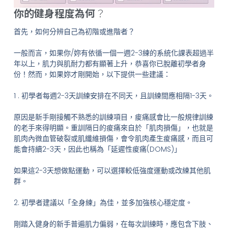
你的健身程度為何
？
首先，如何分辨自己為初階或進階者？
一般而言，如果你/妳有依循一個一週2-3練的系統化課表超過半
年以上，肌力與肌耐力都有顯著上升，恭喜你已脫離初學者身
份！然而，如果妳才剛開始，以下提供一些建議：
1 . 初學者每週2-3天訓練安排在不同天，且訓練間應相隔1-3天。
原因是新手剛接觸不熟悉的訓練項目，痠痛感會比一般規律訓練
的老手來得明顯。重訓隔日的痠痛來自於「肌肉損傷」，也就是
肌肉內微血管破裂或肌纖維損傷，會令肌肉產生痠痛感，而且可
能會持續2-3天，因此也稱為「延遲性痠痛(DOMS)」
如果這2-3天想做點運動，可以選擇較低強度運動或改練其他肌
群。
2. 初學者建議以「全身練」為佳，並多加強核心穩定度。
剛踏入健身的新手普遍肌力偏弱，在每次訓練時，應包含下肢、