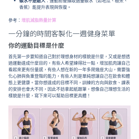
碳水不是敵人
：運動前後攝取適量碳水（如地瓜、糙米、
香蕉）能提升表現與恢復。
參考：
增肌減脂熱量計算
一分鐘的時間客製化一週健身菜單
你的運動目標是什麼
首先第一步要知道自己對於理想身材的樣貌是什麼，又或是想透
過運動達成什麼目的，有些人希望練得壯一點，增加肌肉讓自己
看起來更有份量感，有些人想在新的一年多爬幾座大山，需要強
化心肺與負重登階的能力，有些人則是單純想讓自己在飲食和體
態上更健康。當你想達成的目標不同，訓練的方向與飲食、課表
的安排也會大不同，因此不妨拿起紙跟筆，想像自己理想生活的
樣貌是什麼，寫下來可以幫助目標更具體！