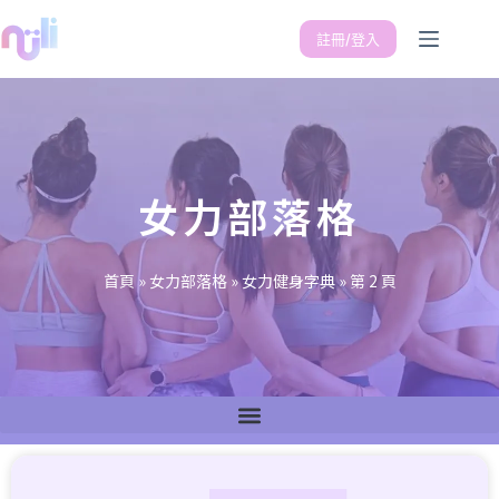
註冊/登入
女力部落格
首頁
»
女力部落格
»
女力健身字典
»
第 2 頁