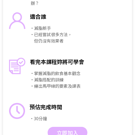
辦？
適合誰
・減脂新手
・已經嘗試很多方法，
但仍沒有效果者
看完本課程妳將可學會
・掌握減脂的飲食基本觀念
・減脂搭配的訓練
・練出馬甲線的要素及課表
預估完成時間
・30分鐘
立即加入