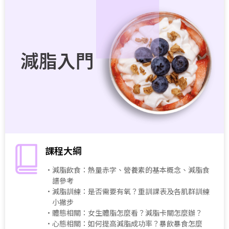
減脂入門
課程大綱
・減脂飲食：熱量赤字、營養素的基本概念、減脂食
譜參考
・減脂訓練：是否需要有氧？重訓課表及各肌群訓練
小撇步
・體態相關：女生體脂怎麼看？減脂卡關怎麼辦？
・心態相關：如何提高減脂成功率？暴飲暴食怎麼