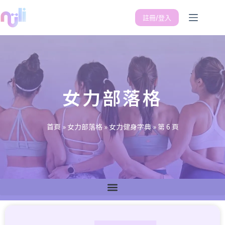
註冊/登入
女力部落格
首頁
»
女力部落格
»
女力健身字典
»
第 6 頁