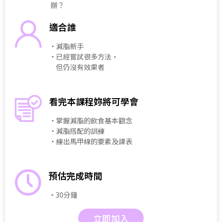
辦？
適合誰
・減脂新手
・已經嘗試很多方法，
但仍沒有效果者
看完本課程妳將可學會
・掌握減脂的飲食基本觀念
・減脂搭配的訓練
・練出馬甲線的要素及課表
預估完成時間
・30分鐘
立即加入