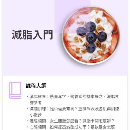
減脂入門
課程大綱
・減脂飲食：熱量赤字、營養素的基本概念、減脂食
譜參考
・減脂訓練：是否需要有氧？重訓課表及各肌群訓練
小撇步
・體態相關：女生體脂怎麼看？減脂卡關怎麼辦？
・心態相關：如何提高減脂成功率？暴飲暴食怎麼