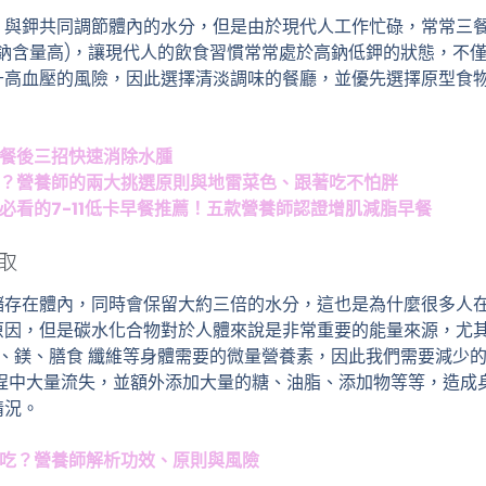
，與鉀共同調節體內的水分，但是由於現代人工作忙碌，常常三
鈉含量高)，讓現代人的飲食習慣常常處於高鈉低鉀的狀態，不
升高血壓的風險，因此選擇清淡調味的餐廳，並優先選擇原型食
大餐後三招快速消除水腫
吃？營養師的兩大挑選原則與地雷菜色、跟著吃不怕胖
族必看的7-11低卡早餐推薦！五款營養師認證增肌減脂早餐
取
儲存在體內，同時會保留大約三倍的水分，這也是為什麼很多人
原因，但是碳水化合物對於人體來說是非常重要的能量來源，尤
、鎂、膳食 纖維等身體需要的微量營養素，因此我們需要減少
過程中大量流失，並額外添加大量的糖、油脂、添加物等等，造成
情況。
麼吃？營養師解析功效、原則與風險