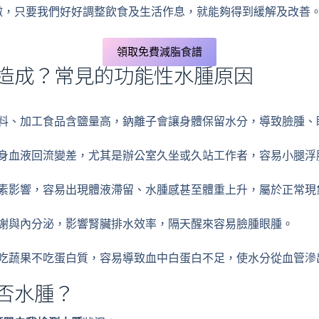
微，只要我們好好調整飲食及生活作息，就能夠得到緩解及改善
領取免費減脂食譜
造成？常見的功能性水腫原因
料、加工食品含鹽量高，鈉離子會讓身體保留水分，導致臉腫、
身血液回流變差，尤其是辦公室久坐或久站工作者，容易小腿浮
素影響，容易出現體液滯留、水腫感甚至體重上升，屬於正常現
謝與內分泌，影響腎臟排水效率，隔天醒來容易臉腫眼腫。
吃蔬果不吃蛋白質，容易導致血中白蛋白不足，使水分從血管滲
否水腫？