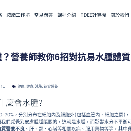
格
減脂工作坊
常見問答
課程介紹
TDEE計算機
關於我們
腫？營養師教你6招對抗易水腫體質
 1日
健康
,
健身
,
減脂
,
飲食營養
什麼會水腫?
0~70%，分別分布在細胞內及細胞外(包括血管內、細胞之間)，
讓我們感覺到皮膚腫腫脹脹的，這就是水腫，而影響水分不平衡
白質營養不良
、肝、腎、心臟等相關疾病、服用藥物等等，其中