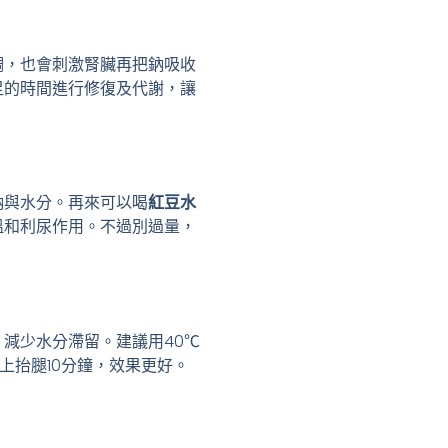
調，也會刺激腎臟再把鈉吸收
足的時間進行修復及代謝，讓
鈉與水分。再來可以喝
紅豆水
溫和利尿作用。不過別過量，
減少水分滯留。建議用40℃
上抬腿10分鐘，效果更好。