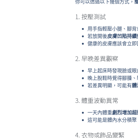
你可以透過以下幾個方式，
1. 按壓測試
用手指輕壓小腿、腳背
若放開後
皮膚凹陷持續
健康的皮膚應該會立即
2. 早晚差異觀察
早上起床時發現臉或眼
晚上脫鞋時覺得腳腫、
若差異明顯，可能有
體
3. 體重波動異常
一天內體重
劇烈增加超
這可能是體內水分積聚
4. 衣物或飾品變緊