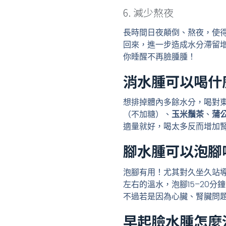
6. 減少熬夜
長時間日夜顛倒、熬夜，使
回來，進一步造成水分滯留
你睡醒不再臉腫腫！
消水腫可以喝什
想排掉體內多餘水分，喝對
（不加糖）、
玉米鬚茶
、
蒲
適量就好，喝太多反而增加
腳水腫可以泡腳
泡腳有用！尤其對久坐久站
左右的溫水，泡腳15–20
不過若是因為心臟、腎臟問
早起臉水腫怎麼