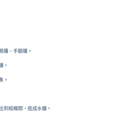
。
眼腫、手腳腫。
腫。
象。
出到組織間，造成水腫。