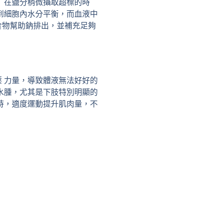
 在鹽分稍微攝取超標的時
到細胞內水分平衡，而血液中
食物幫助鈉排出，並補充足夠
 力量，導致體液無法好好的
水腫，尤其是下肢特別明顯的
時，適度運動提升肌肉量，不