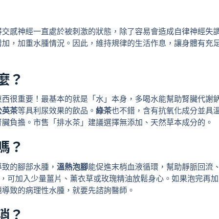
得交感神經一直處於被刺激的狀態，除了容易會造成自律神經失
增加，加重水腫情況。因此，維持規律的生活作息，讓身體有充
麼？
東西很重要！最基本的就是「水」本身，多喝水能幫助腎臟代謝
公英茶
等具利尿效果的飲品。
綠茶
也不錯，含有抗氧化成分並具
腎臟負擔。市售「排水茶」建議選擇無添加、天然草本成分的。
嗎？
導致的腳部水腫，
溫熱泡腳
能促進末梢血液循環，幫助靜脈回流、
分鐘，可加入少量薑片、薰衣草或玫瑰精油放鬆身心。如果泡完再加
題導致的病理性水腫，就要先諮詢醫師。
消？