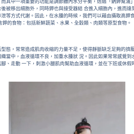
，而其中一項重要的功能是調節體內水分平衡，透過「鈉鉀幫浦」
合後被移出細胞外，同時鉀也與接受器結 合進入細胞內，進而達
排泄等方式代謝。因此，在水腫的時候，我們可以藉由攝取高鉀
富含鉀的食物：包括新鮮蔬菜、水果、全穀類、肉類等原型食物。
活型態，常常造成肌肉收縮的力量不足，使得靜脈缺乏足夠的擠壓
組織當中，血液循環不良，加重水腫狀 況。因此如果常常感覺到
掂腳、走動 一下，刺激小腿肌肉幫助血液循環，並在下班或休假