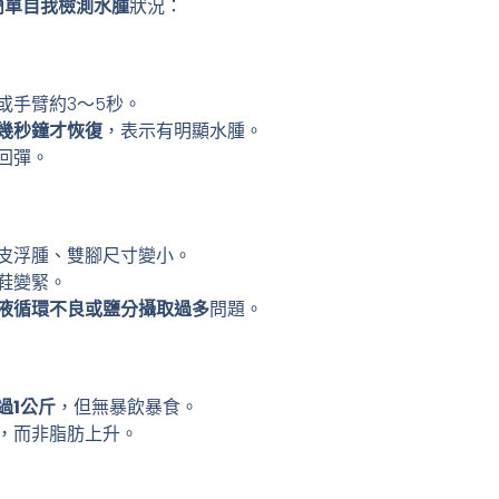
簡單自我檢測水腫
狀況：
或手臂約3～5秒。
幾秒鐘才恢復
，表示有明顯水腫。
回彈。
皮浮腫、雙腳尺寸變小。
鞋變緊。
液循環不良或鹽分攝取過多
問題。
過1公斤
，但無暴飲暴食。
，而非脂肪上升。