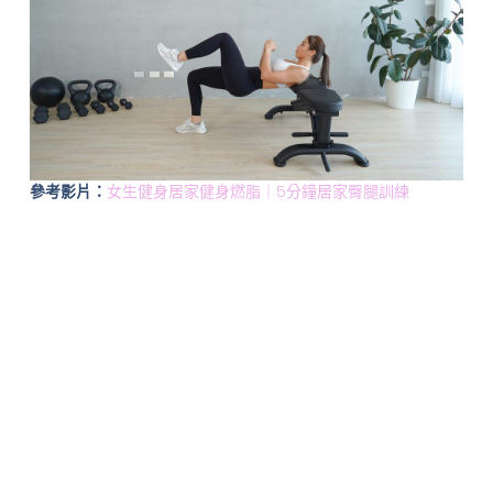
參考影片：
女生健身居家健身燃脂｜5分鐘居家臀腿訓練