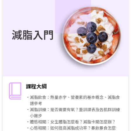
減脂入門
課程大綱
・減脂飲食：熱量赤字、營養素的基本概念、減脂食
譜參考
・減脂訓練：是否需要有氧？重訓課表及各肌群訓練
小撇步
・體態相關：女生體脂怎麼看？減脂卡關怎麼辦？
・心態相關：如何提高減脂成功率？暴飲暴食怎麼