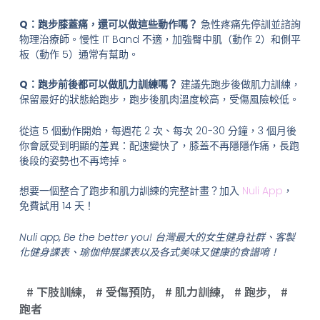
Q：跑步膝蓋痛，還可以做這些動作嗎？
急性疼痛先停訓並諮詢
物理治療師。慢性 IT Band 不適，加強臀中肌（動作 2）和側平
板（動作 5）通常有幫助。
Q：跑步前後都可以做肌力訓練嗎？
建議先跑步後做肌力訓練，
保留最好的狀態給跑步，跑步後肌肉溫度較高，受傷風險較低。
從這 5 個動作開始，每週花 2 次、每次 20-30 分鐘，3 個月後
你會感受到明顯的差異：配速變快了，膝蓋不再隱隱作痛，長跑
後段的姿勢也不再垮掉。
想要一個整合了跑步和肌力訓練的完整計畫？加入
Nuli App
，
免費試用 14 天！
Nuli app, Be the better you! 台灣最大的女生健身社群、客製
化健身課表、瑜伽伸展課表以及各式美味又健康的食譜唷！
下肢訓練
,
受傷預防
,
肌力訓練
,
跑步
,
跑者