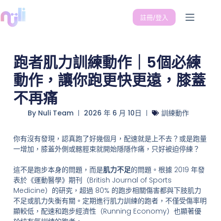
註冊/登入
跑者肌力訓練動作｜5個必練
動作，讓你跑更快更遠，膝蓋
不再痛
By
Nuli Team
2026 年 6 月 10日
訓練動作
你有沒有發現，認真跑了好幾個月，配速就是上不去？或是跑量
一增加，膝蓋外側或髂脛束就開始隱隱作痛，只好被迫停練？
這不是跑步本身的問題，而是
肌力不足
的問題。根據 2019 年發
表於《運動醫學》期刊（British Journal of Sports
Medicine）的研究，超過 80% 的跑步相關傷害都與下肢肌力
不足或肌力失衡有關。定期進行肌力訓練的跑者，不僅受傷率明
顯較低，配速和跑步經濟性（Running Economy）也顯著優