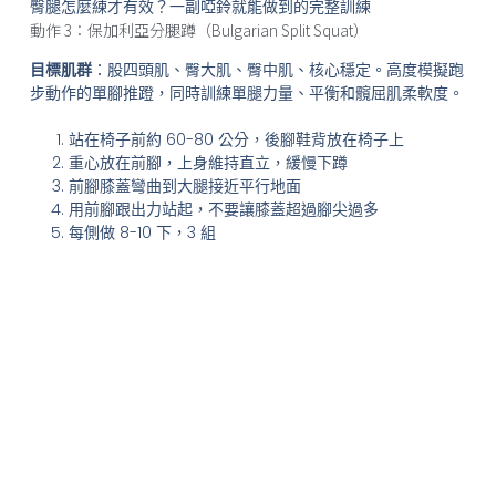
臀腿怎麼練才有效？一副啞鈴就能做到的完整訓練
動作 3：保加利亞分腿蹲（Bulgarian Split Squat）
目標肌群
：股四頭肌、臀大肌、臀中肌、核心穩定。高度模擬跑
步動作的單腳推蹬，同時訓練單腿力量、平衡和髖屈肌柔軟度。
站在椅子前約 60-80 公分，後腳鞋背放在椅子上
重心放在前腳，上身維持直立，緩慢下蹲
前腳膝蓋彎曲到大腿接近平行地面
用前腳跟出力站起，不要讓膝蓋超過腳尖過多
每側做 8-10 下，3 組