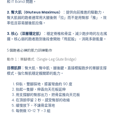
和 IT Band 問題。
2. 臀大肌（Gluteus Maximus）
：提供向前推進的驅動力，
臀大肌弱的跑者通常用大腿後側「拉」而不是用臀部「推」，效
率低且容易腿後肌拉傷。
3. 核心（深層穩定肌）
：穩定脊椎和骨盆，減少跑步時的左右搖
擺。核心弱的跑者跑到後段會開始「甩屁股」，消耗多餘能量。
5 個跑者必練的肌力訓練動作
動作 1：單腳橋式（Single-Leg Glute Bridge）
目標肌群
：臀大肌、臀中肌、腿後腱。直接模擬跑步的單腳支撐
模式，強化臀肌穩定髖關節的能力。
仰臥，雙腳踩地，膝蓋彎曲約 90 度
抬起一隻腳，伸直向天花板延伸
用支撐腳的臀部出力，把骨盆推向天花板
在頂部停留 2 秒，感受臀部的收縮
緩慢放下，不讓骨盆落地
每側做 10-12 下，3 組