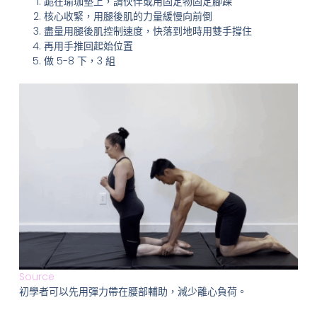
跪在瑜珈墊上，請伙伴或用固定物固定腳踝
核心收緊，用腿後肌的力量緩慢向前倒
盡量用腿後肌控制速度，快落到地時用雙手撐住
再用手推回起始位置
做 5-8 下，3 組
Source
初學者可以先用彈力帶在腰部輔助，減少離心負荷。