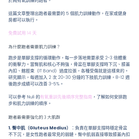
於純有氧訓練的跑者。
這篇文章整理出跑者最需要的 5 個肌力訓練動作，在家或健身
房都可以執行。
免費試用 14 天
為什麼跑者需要肌力訓練？
跑步是單腳支撐的循環動作，每一步落地需要承受 2-3 倍體重
的衝擊力。當臀肌和核心不夠強，骨盆在單腳支撐時下沉、膝蓋
內扣、髂脛束（IT Band）過度拉張，各種受傷就是這樣來的。
研究顯示，每週加入 2 次 20-30 分鐘的下肢肌力訓練，8-12 週
後跑步成績可以改善 3-5%。
可以參考 Nuli 的
有氧重訓先後順序完整指南
，了解如何安排跑
步和肌力訓練的順序。
跑者最需要強化的 3 大肌群
1. 臀中肌（Gluteus Medius）
：負責在單腳支撐時穩定骨盆
不下沉，是女性跑者最常見的弱鏈，臀中肌弱直接導致膝蓋內扣