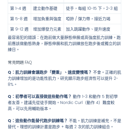
第 1-4 週
建立動作基礎
徒手，每組 10-15 下，2-3 組
第 5-8 週
增加負重與強度
啞鈴 / 彈力帶，接近力竭
第 9-12 週
增加爆發力元素
加入跳躍動作、提升速度
最容易犯的錯誤：在跑前做大量靜態伸展或高強度肌力訓練。跑
前應該做動態熱身，靜態伸展和肌力訓練放在跑步後或獨立的訓
練日。
常見問題 FAQ
Q：肌力訓練會讓跑步「變重」、速度變慢嗎？
不會。正確的肌
力訓練增加的是功能性肌力，研究顯示跑步經濟性可以提升 2-
8%。
Q：初學者可以直接做這些動作嗎？
動作 1-3 和動作 5 對初學
者友善，建議先從徒手開始。Nordic Curl（動作 4）難度較
高，可以先用輔助版本。
Q：這些動作能替代跑步訓練嗎？
不能。肌力訓練是補充，不是
替代。理想的訓練計畫是跑步 + 每週 2 次的肌力訓練組合。