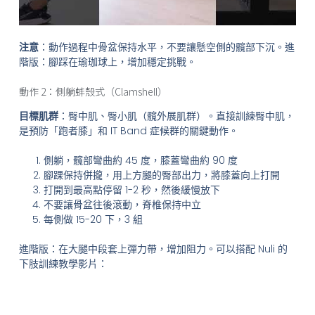
注意
：動作過程中骨盆保持水平，不要讓懸空側的髖部下沉。進
階版：腳踩在瑜珈球上，增加穩定挑戰。
動作 2：側躺蚌殼式（Clamshell）
目標肌群
：臀中肌、臀小肌（髖外展肌群）。直接訓練臀中肌，
是預防「跑者膝」和 IT Band 症候群的關鍵動作。
側躺，髖部彎曲約 45 度，膝蓋彎曲約 90 度
腳踝保持併攏，用上方腿的臀部出力，將膝蓋向上打開
打開到最高點停留 1-2 秒，然後緩慢放下
不要讓骨盆往後滾動，脊椎保持中立
每側做 15-20 下，3 組
進階版：在大腿中段套上彈力帶，增加阻力。可以搭配 Nuli 的
下肢訓練教學影片：