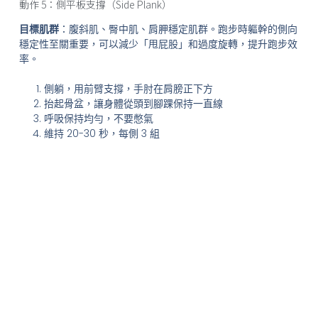
動作 5：側平板支撐（Side Plank）
目標肌群
：腹斜肌、臀中肌、肩胛穩定肌群。跑步時軀幹的側向
穩定性至關重要，可以減少「甩屁股」和過度旋轉，提升跑步效
率。
側躺，用前臂支撐，手肘在肩膀正下方
抬起骨盆，讓身體從頭到腳踝保持一直線
呼吸保持均勻，不要憋氣
維持 20-30 秒，每側 3 組