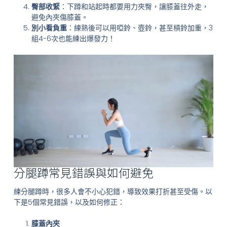
臀部收緊
：下蹲和站起時都要用力夾臀，讓膝蓋往外走，
避免內夾傷膝蓋。
別小看負重
：練熟後可以用啞鈴、壺鈴，甚至槓鈴加重，3
組4-6次也能練出爆發力！
分腿蹲常見錯誤與如何避免
練分腿蹲時，很多人會不小心犯錯，導致效果打折甚至受傷。以
下是5個常見錯誤，以及如何修正：
膝蓋內夾