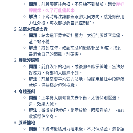
問題
：前腳膝蓋往內扣，不只練不到臀部，還會
壓迫
膝關節，久了可能痛起來
。
解法
：下蹲時專注讓膝蓋跟腳尖同方向，感覺臀部用
力往外撐，每次都提醒自己控制好。
站距太遠或太近
問題
：站太遠下背會硬扛壓力，太近則膝蓋容易痛，
甚至站不穩。
解法
：蹲到底時，確認前膝和後膝都呈90度，找到
最適合自己的距離，別硬撐。
腳掌沒踩穩
問題
：前腳沒平貼地面，或後腳全腳掌著地，無法好
好發力，臀部和大腿練不到。
解法
：前腳掌要平均受力貼地，後腳用腳趾中段輕觸
就好，保持穩定但別搶戲。
身體歪斜
問題
：上半身太前傾會失去平衡，太後仰則壓迫下
背，效果大減。
解法
：微微前傾就好，肩膀放鬆，眼睛看前方，核心
收緊穩住全身。
膝蓋撞地
問題
：下蹲時後膝用力砸地板，不只傷膝蓋，還會讓