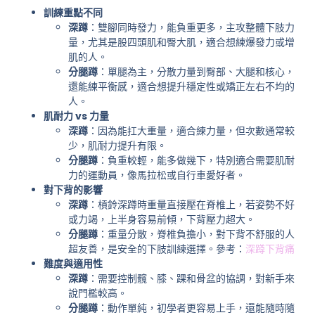
訓練重點不同
深蹲
：雙腳同時發力，能負重更多，主攻整體下肢力
量，尤其是股四頭肌和臀大肌，適合想練爆發力或增
肌的人。
分腿蹲
：單腿為主，分散力量到臀部、大腿和核心，
還能練平衡感，適合想提升穩定性或矯正左右不均的
人。
肌耐力 vs 力量
深蹲
：因為能扛大重量，適合練力量，但次數通常較
少，肌耐力提升有限。
分腿蹲
：負重較輕，能多做幾下，特別適合需要肌耐
力的運動員，像馬拉松或自行車愛好者。
對下背的影響
深蹲
：槓鈴深蹲時重量直接壓在脊椎上，若姿勢不好
或力竭，上半身容易前傾，下背壓力超大。
分腿蹲
：重量分散，脊椎負擔小，對下背不舒服的人
超友善，是安全的下肢訓練選擇。參考：
深蹲下背痛
難度與適用性
深蹲
：需要控制髖、膝、踝和骨盆的協調，對新手來
說門檻較高。
分腿蹲
：動作單純，初學者更容易上手，還能隨時隨