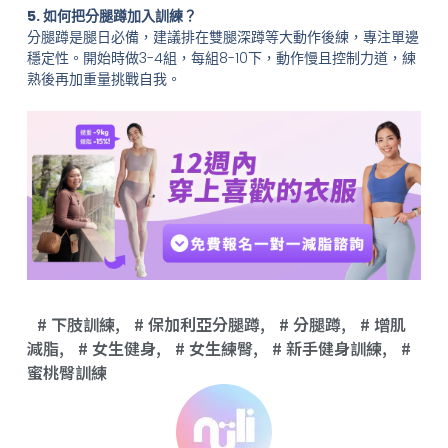
5.
如何把分腿蹲加入訓練？
分腿蹲是腿日必備，建議排在雙腿深蹲等大動作後練，專注單邊
穩定性。開始時做3-4組，每組8-10下，動作慢且控制力道，練
熟後再加重量挑戰自我。
下肢訓練
,
保加利亞分腿蹲
,
分腿蹲
,
增肌
減脂
,
女生健身
,
女生練臀
,
新手健身訓練
,
蜜桃臀訓練