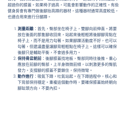
超過你的膝蓋。如果椅子過高，可能會影響動作的正確性。有些
健身房會有專門做後腳抬高蹲的器材，這種器材通常高度較低，
也適合用來進行分腿蹲。
測量距離
：首先，臀部坐在椅子上，雙腳向前伸直。將要
放在後面的那隻腳收回來，站起來後輕輕將後腳腳背點在
椅子上，而不是用力勾著。如果腳踝活動度不好，也可以
勾著，但建議盡量讓腳背輕輕點在椅子上。這樣可以確保
後腳只是輔助平衡，不會過多用力。
保持骨盆朝前
：後腳膝蓋找地板，臀部同時往後推。重心
應放在前腳的臀部，上半身微微前傾，以刺激更多的臀肌
發力。支撐腳的膝蓋不要鎖住，保持微彎。
動作進行
：吸氣下蹲，吐氣站起。在下蹲過程中，核心和
下背部保持穩定。重複這個動作時，要確保膝蓋始終朝向
腳趾頭方向，不要內扣。