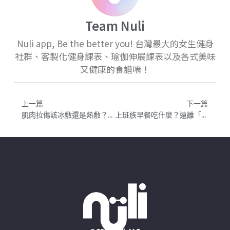
Team Nuli
Nuli app, Be the better you! 台灣最大的女生健身
社群、客製化健身課表、瑜伽伸展課表以及各式美味
又健康的食譜唷！
上一篇
下一篇
肌肉拉傷該冰敷還是熱敷？肌肉拉傷多久會復原？肌肉拉傷的處理方式
上班族早餐吃什麼？遠離「飯後糖暈」，超商、傳統早餐店的飲食全攻略