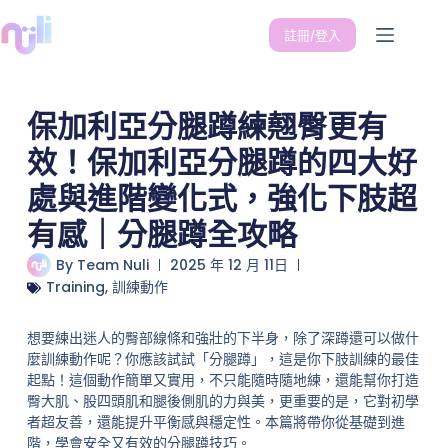
註冊/登入
保加利亞分腿蹲練翹臀更有
效！保加利亞分腿蹲的四大好
處與進階變化式，強化下肢超
有感｜分腿蹲全攻略
By
Team Nuli
2025 年 12 月 11日
Training
,
訓練動作
想要練出迷人的臀部線條和強壯的下半身，除了深蹲還可以做什
麼訓練動作呢？你應該試試「分腿蹲」，這是你下肢訓練的最佳
起點！這個動作簡單又實用，不只能隨時隨地練，還能幫你打造
臀大肌、股四頭肌和腿後側肌的力與美，更重要的是，它對初學
者超友善，還能提升平衡感與穩定性。本篇將帶你從基礎到進
階，學會安全又有效的分腿蹲技巧。