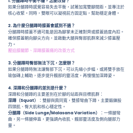
1. 分腿蹲時平衡不穩，怎麼改善？
如果分腿蹲時感覺容易失去平衡，試著加寬雙腳間距，並專注於
核心收緊。同時，雙眼可以凝視前方固定點，幫助穩定身體。
2. 為什麼分腿蹲時膝蓋會感到不適？
分腿蹲時膝蓋不適可能是因為腳掌未正確對齊或膝蓋過度內扣。
確保膝蓋朝向腳尖方向，並啟動大腿與臀部肌群來減少膝蓋壓
力。
壓迫膝關節、深蹲膝蓋痛的改善方式
3. 分腿蹲時臀部無法下沉，怎麼辦？
如果分腿蹲時無法讓臀部下沉，可以先縮小步幅，或將雙手放在
瑜伽磚上輔助，逐步提升髖部的靈活度，再慢慢加深蹲姿。
4. 深蹲和分腿蹲的差別是什麼？
深蹲和分腿蹲的主要差別在於腳的站距與目標肌群：
深蹲（Squat）
：雙腳與肩同寬，雙膝彎曲下蹲，主要鍛鍊股
四頭肌、臀大肌和核心穩定性。
分腿蹲（Side Lunge/Malasana Variation）
：一條腿彎
曲，另一條腿伸直，更強調內收肌、髖部靈活度及側向腿部力
量。