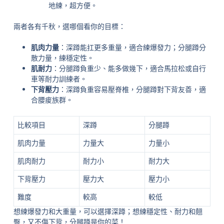
地練，超方便。
兩者各有千秋，選哪個看你的目標：
肌肉力量
：深蹲能扛更多重量，適合練爆發力；分腿蹲分
散力量，練穩定性。
肌耐力
：分腿蹲負重少、能多做幾下，適合馬拉松或自行
車等耐力訓練者。
下背壓力
：深蹲負重容易壓脊椎，分腿蹲對下背友善，適
合腰痠族群。
比較項目
深蹲
分腿蹲
肌肉力量
力量大
力量小
肌肉耐力
耐力小
耐力大
下背壓力
壓力大
壓力小
難度
較高
較低
想練爆發力和大重量，可以選擇深蹲；想練穩定性、耐力和翹
臀，又不傷下背，分腿蹲是你的菜！