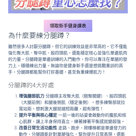
領取新手健身課表
為什麼要練分腿蹲？
雖然很多人討厭分腿蹲，但它的訓練效益是非常高的。它不僅能
強化臀大肌、臀中肌、股四頭肌，還能穩定核心並強化單邊肌肉
的力量。分腿蹲是單邊訓練的入門動作，你可以專注在單腿的發
力上，穩穩練出力量。無論你是健身新手還是想挑戰重訓的高
手，分腿蹲都能幫你打好基礎，甚至負重練爆肌力！
分腿蹲的4大好處
增強腿部肌力
分腿蹲主攻臀大肌（翹臀關鍵）、股四頭肌
（大腿前側）和腿後側肌（穩定後側）。想多練臀部就拉
寬站距，想刺激大腿就縮短距離，超有彈性！
提升平衡與核心穩定
一前一後的站姿會啟動你的腹肌和核
心肌群，讓上半身保持直立，練著練著平衡感就變超強。
改善日常生活功能性
走路、跑步、爬樓梯都是單邊發力的
動作，分腿蹲能針對單腿強化，幫你提升日常表現，還能