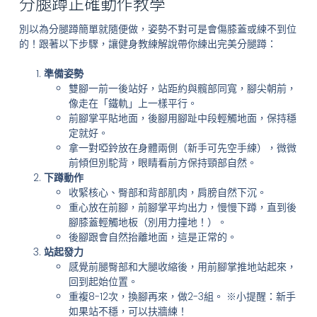
分腿蹲正確動作教學
別以為分腿蹲簡單就隨便做，姿勢不對可是會傷膝蓋或練不到位
的！跟著以下步驟，讓健身教練解說帶你練出完美分腿蹲：
準備姿勢
雙腳一前一後站好，站距約與髖部同寬，腳尖朝前，
像走在「鐵軌」上一樣平行。
前腳掌平貼地面，後腳用腳趾中段輕觸地面，保持穩
定就好。
拿一對啞鈴放在身體兩側（新手可先空手練），微微
前傾但別駝背，眼睛看前方保持頸部自然。
下蹲動作
收緊核心、臀部和背部肌肉，肩膀自然下沉。
重心放在前腳，前腳掌平均出力，慢慢下蹲，直到後
腳膝蓋輕觸地板（別用力撞地！）。
後腳跟會自然抬離地面，這是正常的。
站起發力
感覺前腿臀部和大腿收縮後，用前腳掌推地站起來，
回到起始位置。
重複8-12次，換腳再來，做2-3組。 ※小提醒：新手
如果站不穩，可以扶牆練！