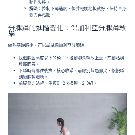
動作失控。
解法
：控制下蹲速度，後膝輕觸地板就好，保持全身
張力再站起。
分腿蹲的進階變化：保加利亞分腿蹲教
學
練熟基礎版後，可以試試保加利亞分腿蹲
找個膝蓋高度以下的椅子，後腳腳背輕放上去，前腳站穩
與髖同寬。
下蹲時臀部往後推，核心收緊，前膝別超過腳尖，慢慢蹲
到後膝輕觸地。
前腳發力站起，重複8-12次換腳，2-3組。