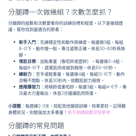
分腿蹲一次做幾組？次數怎麼抓？
分腿蹲的組數和次數要看你的訓練目標和程度，以下是幾個建
議，幫你找到最適合的節奏：
新手入門
：先練穩定性和動作熟練度，每邊做3組，每組
8-12下，動作慢一點，專注姿勢正確。休息30-60秒再換
腳。
增肌目標
：加點重量（像啞鈴或壺鈴），每邊做3-4組，
每組8-10下，感覺肌肉收縮到極限，休息60-90秒。
練耐力
：空手或輕重量，每邊做4組，每組12-15下，動作
流暢不間斷，休息30秒內，挑戰肌耐力極限。
進階爆發力
：用槓鈴或重啞鈴，每邊3組，每組4-6下，專
注最大力量輸出，休息2分鐘讓肌肉恢復。
小提醒
：每週練2-3次，搭配其他腿部訓練，效果更好。記得聽
身體狀況，別勉強加太多重量！
新手訓練組數安排參考
分腿蹲的常見問題