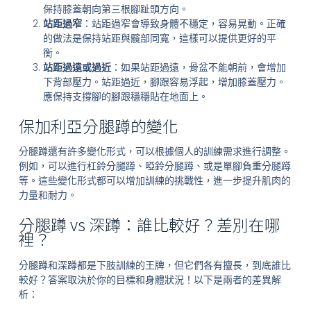
保持膝蓋朝向第三根腳趾頭方向。
站距過窄
：站距過窄會導致身體不穩定，容易晃動。正確
的做法是保持站距與髖部同寬，這樣可以提供更好的平
衡。
站距過遠或過近
：如果站距過遠，骨盆不能朝前，會增加
下背部壓力。站距過近，腳跟容易浮起，增加膝蓋壓力。
應保持支撐腳的腳跟穩穩貼在地面上。
保加利亞分腿蹲的變化
分腿蹲還有許多變化形式，可以根據個人的訓練需求進行調整。
例如，可以進行杠鈴分腿蹲、啞鈴分腿蹲、或是單腳負重分腿蹲
等。這些變化形式都可以增加訓練的挑戰性，進一步提升肌肉的
力量和耐力。
分腿蹲 vs 深蹲：誰比較好？差別在哪
裡？
分腿蹲和深蹲都是下肢訓練的王牌，但它們各有擅長，到底誰比
較好？答案取決於你的目標和身體狀況！以下是兩者的差異解
析：