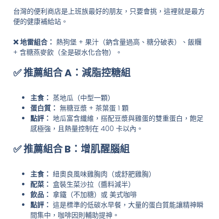
台灣的便利商店是上班族最好的朋友，只要會挑，這裡就是最方
便的健康補給站。
❌ 地雷組合：
熱狗堡 + 果汁（鈉含量過高、糖分破表）、飯糰
+ 含糖燕麥飲（全是碳水化合物）。
✅ 推薦組合 A：減脂控糖組
主食：
蒸地瓜（中型一顆）
蛋白質：
無糖豆漿 + 茶葉蛋 1 顆
點評：
地瓜富含纖維，搭配豆漿與雞蛋的雙重蛋白，飽足
感極強，且熱量控制在 400 卡以內。
✅ 推薦組合 B：增肌醒腦組
主食：
紐奧良風味雞胸肉（或舒肥雞胸）
配菜：
盒裝生菜沙拉（醬料減半）
飲品：
拿鐵（不加糖）或 美式咖啡
點評：
這是標準的低碳水早餐，大量的蛋白質能讓精神瞬
間集中，咖啡因則輔助提神。