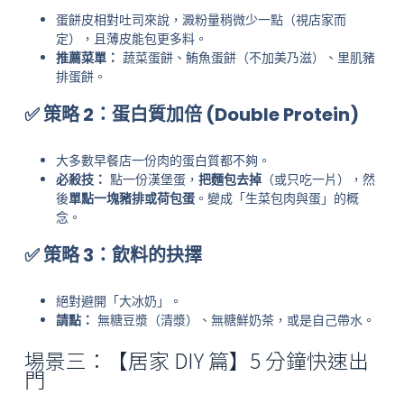
蛋餅皮相對吐司來說，澱粉量稍微少一點（視店家而
定），且薄皮能包更多料。
推薦菜單：
蔬菜蛋餅、鮪魚蛋餅（不加美乃滋）、里肌豬
排蛋餅。
✅ 策略 2：蛋白質加倍 (Double Protein)
大多數早餐店一份肉的蛋白質都不夠。
必殺技：
點一份漢堡蛋，
把麵包去掉
（或只吃一片），然
後
單點一塊豬排或荷包蛋
。變成「生菜包肉與蛋」的概
念。
✅ 策略 3：飲料的抉擇
絕對避開「大冰奶」。
請點：
無糖豆漿（清漿）、無糖鮮奶茶，或是自己帶水。
場景三：【居家 DIY 篇】5 分鐘快速出
門