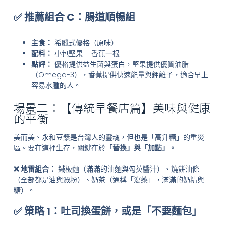
✅ 推薦組合 C：腸道順暢組
主食：
希臘式優格（原味）
配料：
小包堅果 + 香蕉一根
點評：
優格提供益生菌與蛋白，堅果提供優質油脂
（Omega-3），香蕉提供快速能量與鉀離子，適合早上
容易水腫的人。
場景二：【傳統早餐店篇】美味與健康
的平衡
美而美、永和豆漿是台灣人的靈魂，但也是「高升糖」的重災
區。要在這裡生存，關鍵在於
「替換」與「加點」。
❌ 地雷組合：
鐵板麵（滿滿的油麵與勾芡醬汁）、燒餅油條
（全部都是油與澱粉）、奶茶（通稱「瀉藥」，滿滿的奶精與
糖）。
✅ 策略 1：吐司換蛋餅，或是「不要麵包」