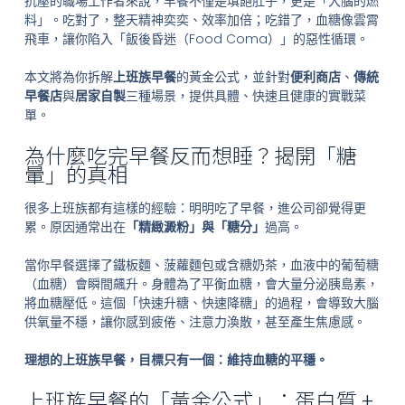
抗壓的職場工作者來說，早餐不僅是填飽肚子，更是「大腦的燃
料」。吃對了，整天精神奕奕、效率加倍；吃錯了，血糖像雲霄
飛車，讓你陷入「飯後昏迷（Food Coma）」的惡性循環。
本文將為你拆解
上班族早餐
的黃金公式，並針對
便利商店
、
傳統
早餐店
與
居家自製
三種場景，提供具體、快速且健康的實戰菜
單。
為什麼吃完早餐反而想睡？揭開「糖
暈」的真相
很多上班族都有這樣的經驗：明明吃了早餐，進公司卻覺得更
累。原因通常出在
「精緻澱粉」與「糖分」
過高。
當你早餐選擇了鐵板麵、菠蘿麵包或含糖奶茶，血液中的葡萄糖
（血糖）會瞬間飆升。身體為了平衡血糖，會大量分泌胰島素，
將血糖壓低。這個「快速升糖、快速降糖」的過程，會導致大腦
供氧量不穩，讓你感到疲倦、注意力渙散，甚至產生焦慮感。
理想的上班族早餐，目標只有一個：維持血糖的平穩。
上班族早餐的「黃金公式」：蛋白質 +