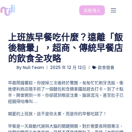
註冊/登入
上班族早餐吃什麼？遠離「飯
後糖暈」，超商、傳統早餐店
的飲食全攻略
By
Nuli Team
2025 年 12 月 12日
飲食營養
早晨鬧鐘響起，你按掉三次後終於驚醒，匆匆忙忙刷牙洗臉，衝
進便利商店隨手抓了一個麵包和含糖拿鐵就趕去打卡。到了十點
半，開會開到一半，你卻感到眼皮沈重、腦袋混沌，甚至肚子已
經餓得咕嚕叫……
親愛的上班族，這不是你太累，而是你的早餐吃錯了！
早餐是一天啟動代謝與大腦的關鍵開關。對於需要長時間專注、