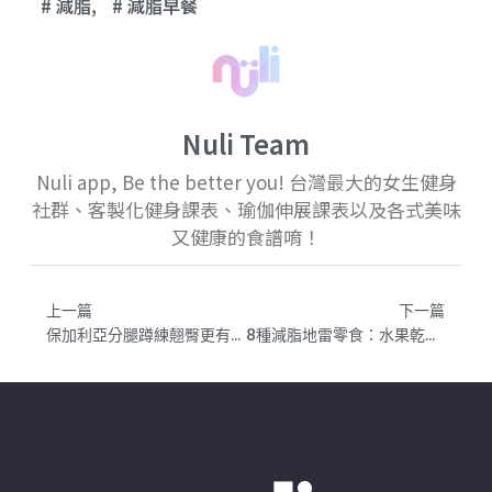
減脂
,
減脂早餐
Nuli Team
Nuli app, Be the better you! 台灣最大的女生健身
社群、客製化健身課表、瑜伽伸展課表以及各式美味
又健康的食譜唷！
上一篇
下一篇
保加利亞分腿蹲練翹臀更有效！保加利亞分腿蹲的四大好處與進階變化式，強化下肢超有感｜分腿蹲全攻略
8種減脂地雷零食：水果乾、燕麥棒都上榜？｜常見高熱量減脂地雷零食盤點