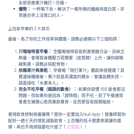
全部丟進果汁機打 1 分鐘。
優勢：
一杯喝下去，解決了一餐所需的纖維與蛋白質，非
常適合早上沒胃口的人。
上班族早餐的 3 大禁忌
最後，為了你的工作效率與腰圍，請務必避開以下三個陷阱：
只喝咖啡當早餐：
空腹喝咖啡容易刺激胃酸分泌，且缺乏
熱量，會導致身體壓力荷爾蒙（皮質醇）上升，讓你越喝
越焦慮。請務必搭配食物。
依賴果汁與果乾：
早餐喝「現打果汁」聽起來很健康？其
實濾掉纖維後，果汁就是高濃度的糖水，會讓血糖失控。
請直接吃「水果本人」。
完全不吃早餐（錯誤的斷食）：
如果你習慣 168 斷食那沒
問題，但如果你是因為「趕時間」而不吃，到了午餐通常
會產生補償心態而暴飲暴食，反而更容易囤積脂肪。
覺得飲食控制很複雜嗎？那你一定要加入Nuli App！營養師幫你
配好一週七天的增肌減脂飲食，上百種的低卡健康食譜讓你選
擇，再也不用煩惱要吃什麼了！
立刻加入
！