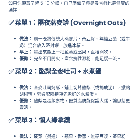
如果你願意早起 5-10 分鐘，自己準備早餐是最省錢也最健康的
選擇。
✅ 菜單 1：隔夜燕麥罐 (Overnight Oats)
做法：
前一晚將傳統大燕麥片、奇亞籽、無糖豆漿（或牛
奶）混合放入密封罐，放進冰箱。
早上：
拿出來撒上一把藍莓或堅果，直接開吃。
優勢：
完全不用開火，富含抗性澱粉，飽足感一流。
✅ 菜單 2：酪梨全麥吐司 + 水煮蛋
做法：
全麥吐司烤酥，鋪上切片酪梨（或搗成泥），撒點
胡椒鹽。旁邊配兩顆預先煮好的水煮蛋。
優勢：
酪梨是超級食物，優質脂肪能保護大腦，讓思緒更
靈活。
✅ 菜單 3：懶人綠拿鐵
做法：
菠菜（燙過）、蘋果、香蕉、無糖豆漿、堅果粉，