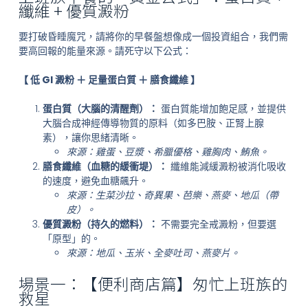
纖維 + 優質澱粉
要打破昏睡魔咒，請將你的早餐盤想像成一個投資組合，我們需
要高回報的能量來源。請死守以下公式：
【 低 GI 澱粉 ＋ 足量蛋白質 ＋ 膳食纖維 】
蛋白質（大腦的清醒劑）：
蛋白質能增加飽足感，並提供
大腦合成神經傳導物質的原料（如多巴胺、正腎上腺
素），讓你思緒清晰。
來源：雞蛋、豆漿、希臘優格、雞胸肉、鮪魚。
膳食纖維（血糖的緩衝堤）：
纖維能減緩澱粉被消化吸收
的速度，避免血糖飆升。
來源：生菜沙拉、奇異果、芭樂、燕麥、地瓜（帶
皮）。
優質澱粉（持久的燃料）：
不需要完全戒澱粉，但要選
「原型」的。
來源：地瓜、玉米、全麥吐司、燕麥片。
場景一：【便利商店篇】匆忙上班族的
救星