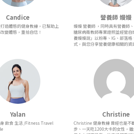
Candice
營養師 嫚嫚
功打造體態的健身教練，已幫助上
嫚嫚 營養師 ，同時具有營養師
功改變體態，重拾自信！
糖尿病衛教師專業證照並經營自
養嫚嫚說」以粉專、IG、部落格、y
式，與您分享營養健康相關的資訊
Yalan
Christine
身 飲食 生活 /Fitness Travel
Christine 健身教練 曾經也是
le
步、一天吃1200大卡的女性，