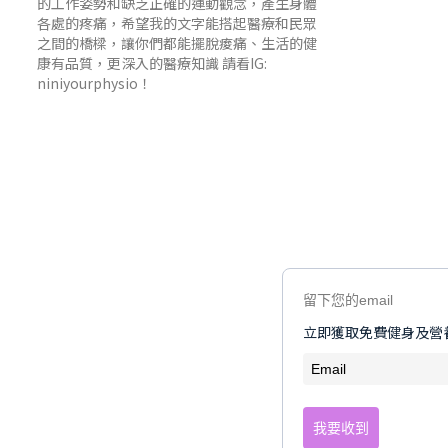
的工作姿勢和缺乏正確的運動觀念，產生身體
各處的疼痛，希望我的文字能搭起醫療和民眾
之間的橋樑，讓你們都能擺脫痠痛、生活的健
康有品質，更深入的醫療知識 請看IG:
niniyourphysio！
留下您的email
立即獲取免費健身及營
我要收到