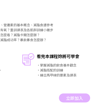
字、營養素的基本概念、減脂食譜參考
要有氧？重訓課表及各肌群訓練小撇步
脂怎麼看？減脂卡關怎麼辦？
高減脂成功率？暴飲暴食怎麼辦？
看完本課程妳將可學會
・掌握減脂的飲食基本觀念
，
・減脂搭配的訓練
・練出馬甲線的要素及課表
立即加入