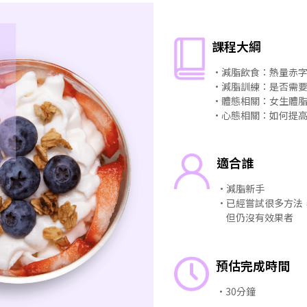
課程大綱
・減脂飲食：熱量赤
・減脂訓練：是否需
・體態相關：女生體
・心態相關：如何提
適合誰
・減脂新手
・已經嘗試很多方法
但仍沒有效果者
預估完成時間
・30分鐘