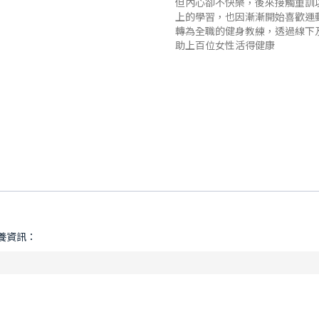
但內心卻不快樂，後來接觸重訓
上的學習，也因漸漸開始喜歡運
轉為全職的健身教練，透過線下
助上百位女性活得健康
養資訊：