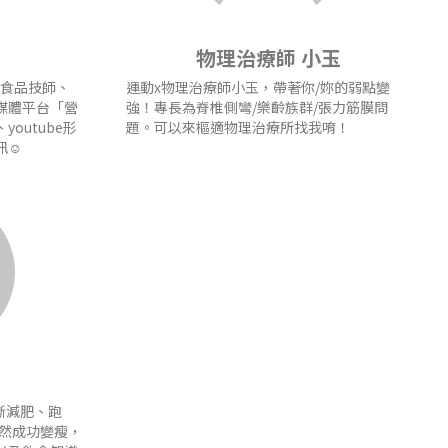
物理治療師 小玉
、食品技師、
運動x物理治療師小玉，帶著你/妳的弱點變
媒體平台「營
強！專長為脊椎側彎/樂齡族群/張力筋膜問
outube形
題。可以來樞適物理治療所找我唷！
☺️
不斷減肥、跑
雖然成功變瘦，