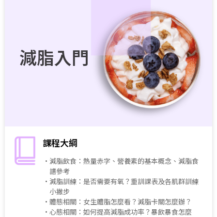
減脂入門
課程大綱
・減脂飲食：熱量赤字、營養素的基本概念、減脂食
譜參考
・減脂訓練：是否需要有氧？重訓課表及各肌群訓練
小撇步
・體態相關：女生體脂怎麼看？減脂卡關怎麼辦？
・心態相關：如何提高減脂成功率？暴飲暴食怎麼