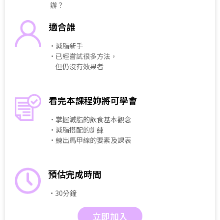
辦？
適合誰
・減脂新手
・已經嘗試很多方法，
但仍沒有效果者
看完本課程妳將可學會
・掌握減脂的飲食基本觀念
・減脂搭配的訓練
・練出馬甲線的要素及課表
預估完成時間
・30分鐘
立即加入