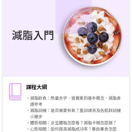
減脂入門
課程大綱
・減脂飲食：熱量赤字、營養素的基本概念、減脂食
譜參考
・減脂訓練：是否需要有氧？重訓課表及各肌群訓練
小撇步
・體態相關：女生體脂怎麼看？減脂卡關怎麼辦？
・心態相關：如何提高減脂成功率？暴飲暴食怎麼