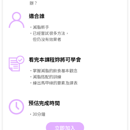
辦？
適合誰
・減脂新手
・已經嘗試很多方法，
但仍沒有效果者
看完本課程妳將可學會
・掌握減脂的飲食基本觀念
・減脂搭配的訓練
・練出馬甲線的要素及課表
預估完成時間
・30分鐘
立即加入