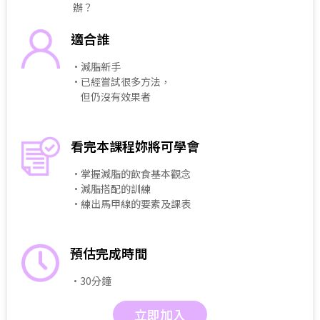
辦？
適合誰
・減脂新手
・已經嘗試很多方法，
但仍沒有效果者
看完本課程妳將可學會
・掌握減脂的飲食基本觀念
・減脂搭配的訓練
・練出馬甲線的要素及課表
預估完成時間
・30分鐘
立即加入