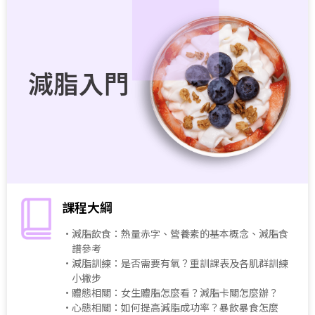
減脂入門
課程大綱
・減脂飲食：熱量赤字、營養素的基本概念、減脂食
譜參考
・減脂訓練：是否需要有氧？重訓課表及各肌群訓練
小撇步
・體態相關：女生體脂怎麼看？減脂卡關怎麼辦？
・心態相關：如何提高減脂成功率？暴飲暴食怎麼