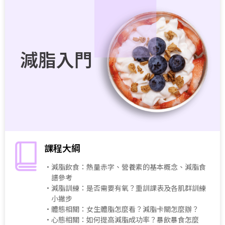
減脂入門
課程大綱
・減脂飲食：熱量赤字、營養素的基本概念、減脂食
譜參考
・減脂訓練：是否需要有氧？重訓課表及各肌群訓練
小撇步
・體態相關：女生體脂怎麼看？減脂卡關怎麼辦？
・心態相關：如何提高減脂成功率？暴飲暴食怎麼