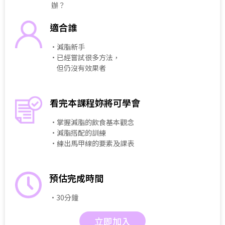
辦？
適合誰
・減脂新手
・已經嘗試很多方法，
但仍沒有效果者
看完本課程妳將可學會
・掌握減脂的飲食基本觀念
・減脂搭配的訓練
・練出馬甲線的要素及課表
預估完成時間
・30分鐘
立即加入