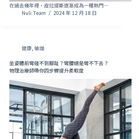
在過去幾年裡，皮拉提斯逐漸成為一種熱門…
Nuli Team
2024 年 12 月 18 日
健康
,
瑜珈
坐姿體前彎碰不到腳趾？彎腰總是彎不下去？
物理治療師帶你四步驟提升柔軟度