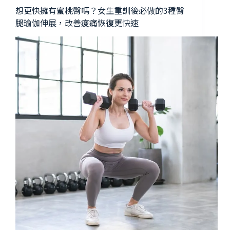
想更快擁有蜜桃臀嗎？女生重訓後必做的3種臀
腿瑜伽伸展，改善痠痛恢復更快速