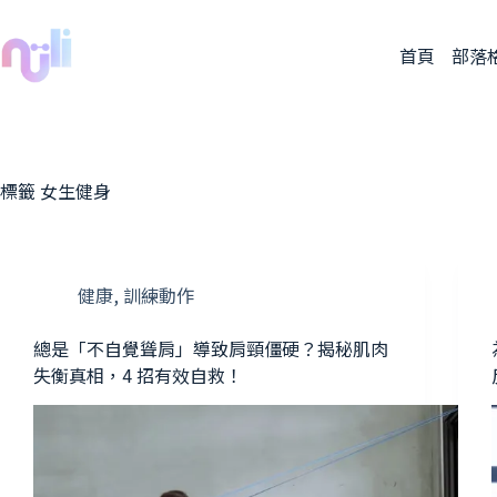
首頁
部落
標籤
女生健身
健康
,
訓練動作
總是「不自覺聳肩」導致肩頸僵硬？揭秘肌肉
失衡真相，4 招有效自救！