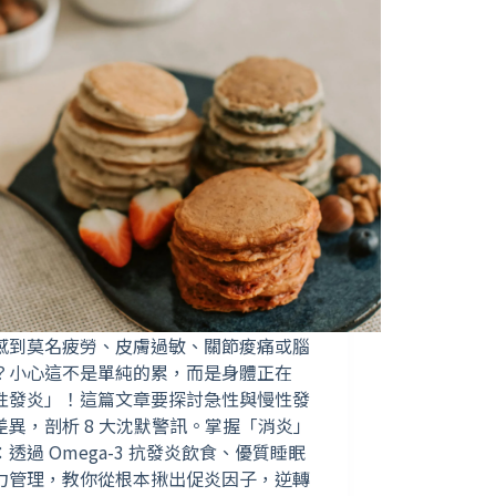
感到莫名疲勞、皮膚過敏、關節痠痛或腦
？小心這不是單純的累，而是身體正在
性發炎」！這篇文章要探討急性與慢性發
差異，剖析 8 大沈默警訊。掌握「消炎」
透過 Omega-3 抗發炎飲食、優質睡眠
力管理，教你從根本揪出促炎因子，逆轉