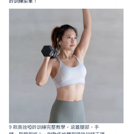
鈴訓練菜單！
9 款高效啞鈴訓練完整教學，涵蓋腿部、手
臂、肩膀與核心，附動作步驟與啞鈴訓練正確