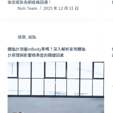
徹底擺脫長期痠痛困擾！
Nuli Team
2025 年 12 月 31 日
健康
,
減脂
體脂計測量InBody準嗎？深入解析家用體脂
計原理與影響精準度的關鍵因素