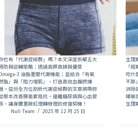
你也有「代謝症候群」嗎？本文深度拆解五大
生理
預防與逆轉策略：透過高鉀高鎂與優質
「經
Omega-3 油脂重塑代謝機能；並結合「有氧
吃什
燃脂」與「阻力增肌」，打造高效血糖燃燒
不胖
器。這份全方位剖析代謝症候群的文章將帶妳
消除
從根本改善胰島素阻抗，遠離糖尿病與心血管
緩瑜
疾，讓身體重啟紅燈轉綠燈的修復契機！
生理
Nuli Team
2025 年 12 月 25 日