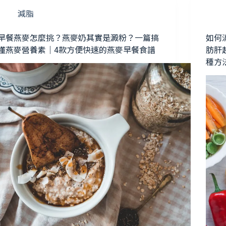
減脂
早餐燕麥怎麼挑？燕麥奶其實是澱粉？一篇搞
如何
懂燕麥營養素｜4款方便快速的燕麥早餐食譜
肪肝
種方