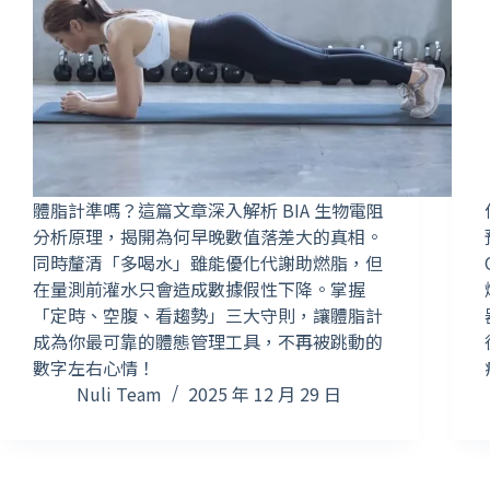
體脂計準嗎？這篇文章深入解析 BIA 生物電阻
分析原理，揭開為何早晚數值落差大的真相。
同時釐清「多喝水」雖能優化代謝助燃脂，但
在量測前灌水只會造成數據假性下降。掌握
「定時、空腹、看趨勢」三大守則，讓體脂計
成為你最可靠的體態管理工具，不再被跳動的
數字左右心情！
Nuli Team
2025 年 12 月 29 日