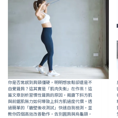
你是否常感到肩頸僵硬，明明想放鬆卻還是不
自覺聳肩？這其實是「肌肉失衡」在作祟！這
篇文章剖析習慣性聳肩的原因，揭露下斜方肌
與前鋸肌無力如何導致上斜方肌過度代償。透
過簡單的「牆壁後收測試」快速自我檢測，並
教你四個高效改善動作，告別圓肩與烏龜頸，