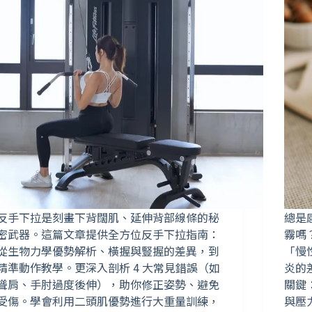
反手下拉是刻畫下背闊肌、延伸背部線條的秘
總是
密武器。這篇文章提供全方位反手下拉指南：
霧嗎
從生物力學優勢解析、橫握與豎握的差異，到
「慢
精準動作教學。更深入剖析 4 大常見錯誤（如
炎的
聳肩、手肘過度後伸），助你修正姿勢、避免
關鍵：
受傷。學會利用二頭肌優勢進行大重量訓練，
與壓