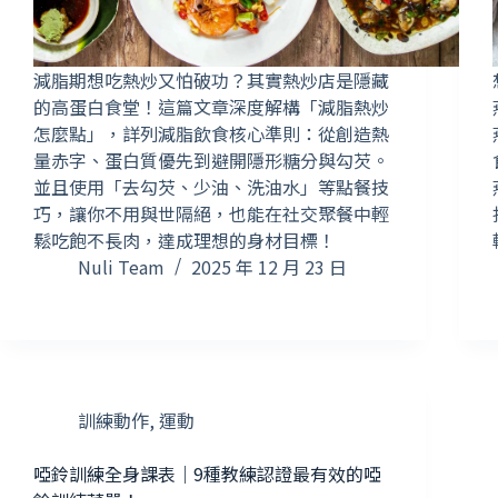
減脂期想吃熱炒又怕破功？其實熱炒店是隱藏
的高蛋白食堂！這篇文章深度解構「減脂熱炒
怎麼點」，詳列減脂飲食核心準則：從創造熱
量赤字、蛋白質優先到避開隱形糖分與勾芡。
並且使用「去勾芡、少油、洗油水」等點餐技
巧，讓你不用與世隔絕，也能在社交聚餐中輕
鬆吃飽不長肉，達成理想的身材目標！
Nuli Team
2025 年 12 月 23 日
訓練動作
,
運動
啞鈴訓練全身課表｜9種教練認證最有效的啞