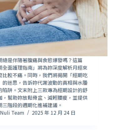
期總是伴隨著腹痛與食慾爆發嗎？這篇
期全面護理指南」將為妳深度解析月經來
麼比較不痛。同時，我們將揭開「經期吃
」的迷思，告訴妳代謝波動的真相與水腫
的陷阱。文末附上三款專為經期設計的舒
珈，幫助妳放鬆骨盆、減輕腰痠，並提供
期三階段的週期化進補建議。
Nuli Team
2025 年 12 月 24 日