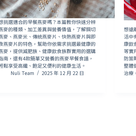
想挑選適合的早餐燕麥嗎？本篇教你快速分辨
燕麥的種類、加工差異與營養價值，了解鋼切
想遠
燕麥、燕麥米、傳統燕麥片、快熟燕麥片與即
活中
食燕麥片的特色，幫助你依需求挑選最健康的
康飲
燕麥，提供減肥族、健康飲食族群實用的選購
等實
指南，還有4款簡單又營養的燕麥早餐食譜，
防策
輕鬆享受高纖、飽足又便利的健康生活。
整體
Nuli Team
2025 年 12 月 22 日
治療