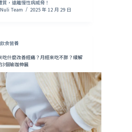
體質，遠離慢性病威脅！
Nuli Team
2025 年 12 月 29 日
飲食營養
來吃什麼改善經痛？月經來吃不胖？緩解
的3個瑜珈伸展