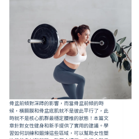
骨盆前傾對深蹲的影響，而當骨盆前傾的時
候，橫膈膜和骨盆底肌就不是彼此平行了，此
時就不是核心肌群最穩定腰椎的狀態！本篇文
章針對女性健身和新手提供了實用的建議。學
習如何訓練和鍛煉這些區域，可以幫助女性塑