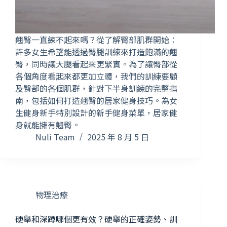
翹臀一直練不起來嗎？從了解臀部肌群開始：
許多女生希望能透過臀腿訓練來打造飽滿的翹
臀，同時讓大腿看起來更緊實。為了讓臀部從
各個角度看起來都更加立體，我們的訓練要顧
及臀部的各個肌群，針對下半身訓練的完整指
南，包括如何打造翹臀的居家健身技巧。為女
生健身新手特別設計的新手健身菜單，居家健
身就能擁有翹臀。
Nuli Team
2025 年 8 月 5 日
物理治療
硬舉和深蹲哪個更有效？硬舉的正確姿勢、訓