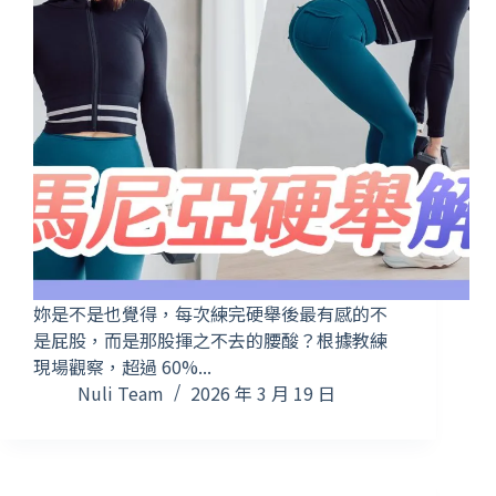
妳是不是也覺得，每次練完硬舉後最有感的不
是屁股，而是那股揮之不去的腰酸？根據教練
現場觀察，超過 60%...
Nuli Team
2026 年 3 月 19 日