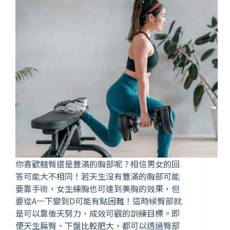
你喜歡翹臀還是豐滿的胸部呢？相信男女的回
答可能大不相同！若天生沒有豐滿的胸部可能
要靠手術，女生練胸也可達到美胸的效果，但
要從A一下變到D可能有點困難！這時候臀部就
是可以靠後天努力、成效可觀的訓練目標。即
便天生扁臀、下盤比較肥大，都可以透過臀部