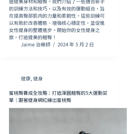
造健美身材和翹臀。我們介紹了一些適合新手
的訓練方法和技巧，以及有效的運動組合，旨
在提高臀部肌肉的力量和柔韌性。這些訓練可
以有助於改善體態、增強核心穩定性，並促進
女性健身的整體進步。開始你的女性健身之
旅，打造健美的翹臀！
Jaime 治療師
2024 年 5 月 2 日
健康
,
健身
蜜桃臀養成全攻略：打造渾圓翹臀的5大運動菜
單｜跟著健身網紅練出蜜桃臀