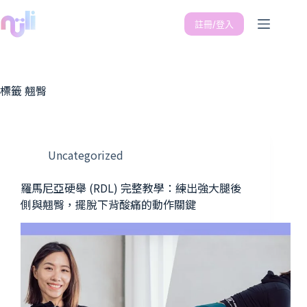
註冊/登入
標籤
翹臀
Uncategorized
羅馬尼亞硬舉 (RDL) 完整教學：練出強大腿後
側與翹臀，擺脫下背酸痛的動作關鍵