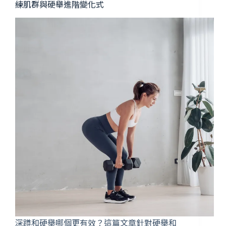
練肌群與硬舉進階變化式
深蹲和硬舉哪個更有效？這篇文章針對硬舉和