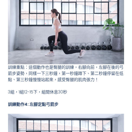
訓練重點：這個動作也是臀腿的訓練，右腳向前，左腳在後的弓
箭步姿勢，同樣一下三秒鐘，第一秒鐘蹲下、第二秒鐘停留在低
點、第三秒鐘慢慢站起來，感受臀腿的肌肉張力！
3組，1組12-15下，組間休息30秒
訓練動作4: 左腳定點弓箭步