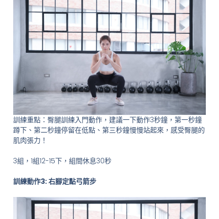
訓練重點：臀腿訓練入門動作，建議一下動作3秒鐘，第一秒鐘
蹲下、第二秒鐘停留在低點、第三秒鐘慢慢站起來，感受臀腿的
肌肉張力！
3組，1組12-15下，組間休息30秒
訓練動作3: 右腳定點弓箭步