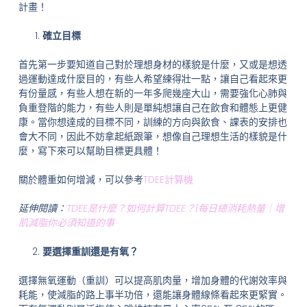
計畫！
確立目標
首先第一步要知道自己對於理想身材的樣貌是什麼，又或是想透
過運動達成什麼目的，有些人希望練得壯一點，讓自己看起來更
有份量感，有些人想在新的一年多爬幾座大山，需要強化心肺與
負重登階的能力，有些人則是單純想讓自己在飲食和體態上更健
康。當你想達成的目標不同，訓練的方向與飲食、課表的安排也
會大不同，因此不妨拿起紙跟筆，想像自己理想生活的樣貌是什
麼，寫下來可以幫助目標更具體！
關於體重如何增減，可以參考
TDEE計算機
延伸閱讀：
TDEE是什麼？如何計算TDEE？|每日總消耗熱量｜增
肌減脂你必須知道的事
要選擇重訓還是有氧？
選擇無氧運動（重訓）可以提高肌肉量，增加身體的代謝效率與
耗能，使減脂的路上事半功倍，還能讓身體線條看起來更緊實。