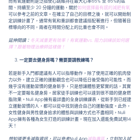
而有氧運動則是泛指使心跳維持在最大心率65% 至 85%的區
間、持續至少 20 分鐘的運動，關於
如何選擇最有感的減肥有氧
可以參考之前的文章。在確立了自己的目標之後，就可以開始制
定訓練計畫了，通常有氧和重訓都會建議搭配著進行，但隨著目
標導向的不同，兩者在時間分配上的比重也會不同。
延伸閱讀：
冬天減重更有效率！有氧運動vs. 阻力訓練該如何選
擇？跟著物理治療師這樣做！
一定要去健身房嗎？需要要請教練嗎？
若是新手入門都建議有人可以指導動作，除了使用正確的肌肉發
力以外，建立正確的運動觀念也可以降低日後受傷的可能性。而
幾乎沒有運動習慣的健身新手，只是想讓體態更緊實的話，其實
不一定要報名健身房，居家徒手訓練也可以達到很不錯的健身燃
脂效果。Nuli App擁有最詳盡的全身訓練課表，從新手到已經建
立運動習慣的人，都可以從中找到適合自己的運動強度。此外，
女性健身與男性健身追求的體態與訓練方式也不盡相同，Nuli
App擁有各種為女生打造的訓練計畫，現在加入還能免費試用14
天！
想知道更多減脂資訊，可以參考Nuli App
減脂專區
，立刻加入試