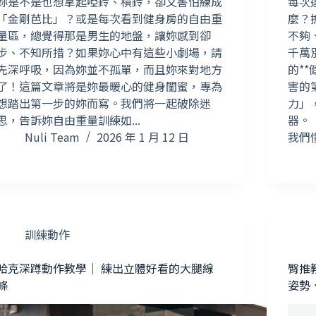
妳是不是也想拿起啞鈴、槓鈴，卻又害怕練成
每次
「金剛芭比」？或是每次看到健身房的自由重
麼？
量區，總覺得那是男生的地盤，讓妳感到卻
不夠
步、不知所措？如果妳心中有這些小劇場，請
千萬
先深呼吸，因為妳並不孤單，而且妳來對地方
的*
了！這篇文章將是妳最暖心的健身閨蜜，專為
害的
想踏出第一步的妳而寫。我們將一起破除迷
力」
思，告訴妳自由重量訓練如...
器。
Nuli Team
2026 年 1 月 12 日
我們懂
訓練動作
哈克深蹲動作教學｜ 練出立體好看的大腿線
臀推
條
姿勢