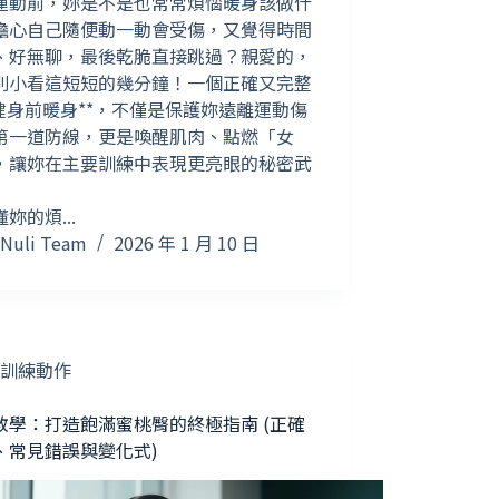
運動前，妳是不是也常常煩惱暖身該做什
擔心自己隨便動一動會受傷，又覺得時間
、好無聊，最後乾脆直接跳過？親愛的，
別小看這短短的幾分鐘！一個正確又完整
*健身前暖身**，不僅是保護妳遠離運動傷
第一道防線，更是喚醒肌肉、點燃「女
，讓妳在主要訓練中表現更亮眼的秘密武
妳的煩...
Nuli Team
2026 年 1 月 10 日
訓練動作
教學：打造飽滿蜜桃臀的終極指南 (正確
、常見錯誤與變化式)