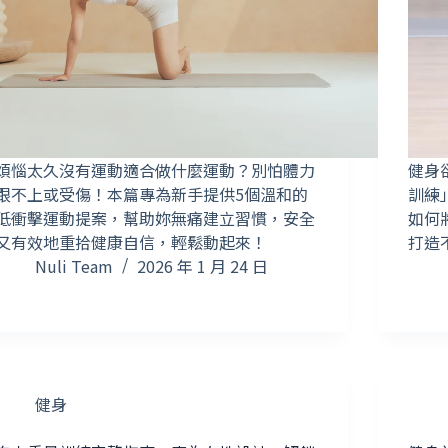
煩惱太久沒有運動適合做什麼運動？別怕體力
健身
跟不上或受傷！本篇專為新手提供5個溫和的
訓練
低衝擊運動提案，幫助妳無痛建立習慣，安全
如何
又有效地重拾健康自信，輕鬆動起來！
打造
Nuli Team
2026 年 1 月 24 日
健身