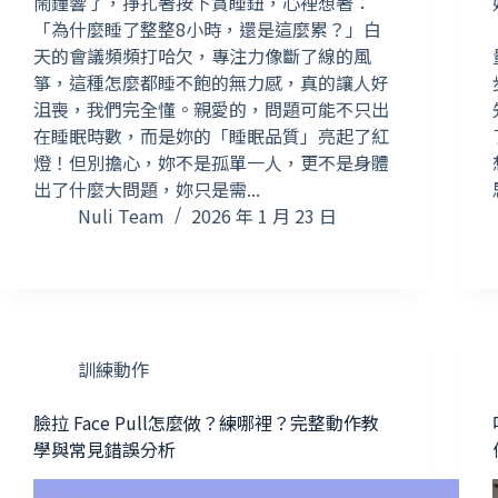
鬧鐘響了，掙扎著按下貪睡鈕，心裡想著：
「為什麼睡了整整8小時，還是這麼累？」白
天的會議頻頻打哈欠，專注力像斷了線的風
箏，這種怎麼都睡不飽的無力感，真的讓人好
沮喪，我們完全懂。親愛的，問題可能不只出
在睡眠時數，而是妳的「睡眠品質」亮起了紅
燈！但別擔心，妳不是孤單一人，更不是身體
出了什麼大問題，妳只是需...
Nuli Team
2026 年 1 月 23 日
訓練動作
臉拉 Face Pull怎麼做？練哪裡？完整動作教
學與常見錯誤分析