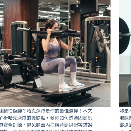
練腿怕傷腰？哈克深蹲是你的最佳選擇！本文
妳是
解析哈克深蹲的優缺點，教你如何透過固定軌
地練
道安全訓練，避免膝蓋內扣與背部拱起等錯誤
部還