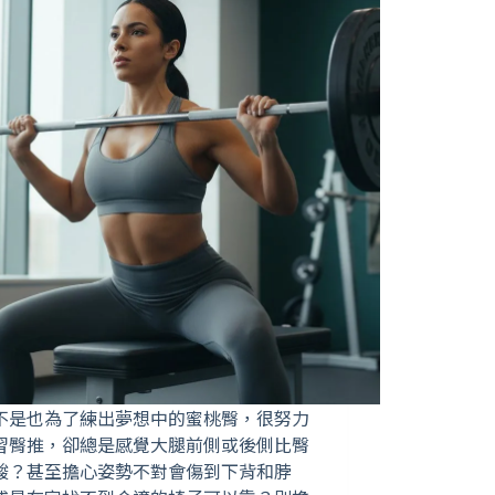
不是也為了練出夢想中的蜜桃臀，很努力
習臀推，卻總是感覺大腿前側或後側比臀
酸？甚至擔心姿勢不對會傷到下背和脖