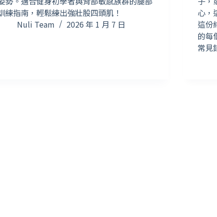
姿勢。適合健身初學者與背部敏感族群的腿部
子，
訓練指南，輕鬆練出強壯股四頭肌！
心，
Nuli Team
2026 年 1 月 7 日
這份
的每
常見