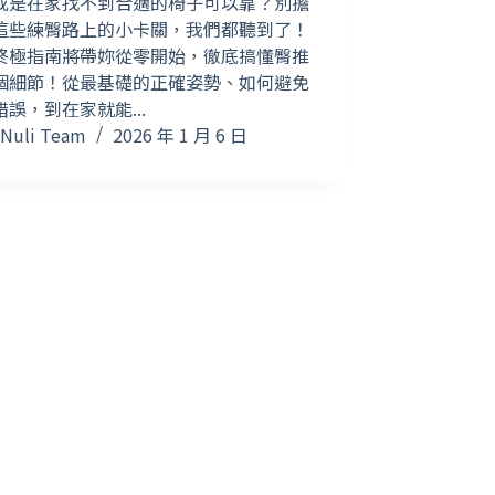
或是在家找不到合適的椅子可以靠？別擔
這些練臀路上的小卡關，我們都聽到了！
終極指南將帶妳從零開始，徹底搞懂臀推
個細節！從最基礎的正確姿勢、如何避免
錯誤，到在家就能...
Nuli Team
2026 年 1 月 6 日