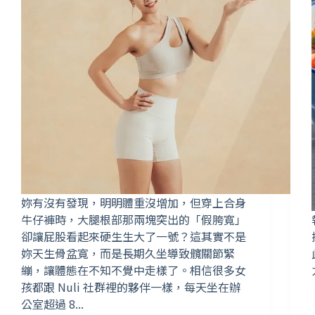
妳有沒有發現，明明體重沒增加，但穿上合身
牛仔褲時，大腿根部那兩塊突出的「假胯寬」
卻讓屁股看起來硬生生大了一號？這其實不是
妳天生骨盆寬，而是長期久坐導致髖關節緊
繃，讓體態在不知不覺中走樣了。相信很多女
孩都跟 Nuli 社群裡的夥伴一樣，每天坐在辦
公室超過 8...