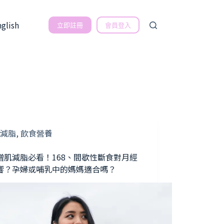
nglish
立即註冊
會員登入
減脂
,
飲食營養
增肌減脂必看！168、間歇性斷食對月經
響？孕婦或哺乳中的媽媽適合嗎？