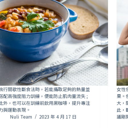
執行間歇性斷食法時，若能攝取足夠的熱量並
女性
搭配高強度阻力訓練，便能防止肌肉量流失 ;
果。
此外，也可以在訓練前飲用黑咖啡，提升專注
大，
力與運動表現。
此，
Nuli Team
2023 年 4 月 17 日
議剛