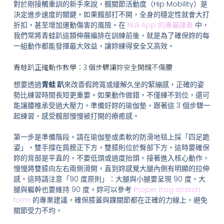
對於剛接觸重訓的新手來說，髖關節活動度（Hip Mobility）是
決定進步速度的關鍵。如果髖部打不開，全身的穩定性就會大打
折扣，甚至增加運動傷害的風險。在
Nuli App 的專屬課表
中，
我們常將青蛙趴這類伸展編排在訓練前後，就是為了確保妳的每
一組動作都能發揮最大效益，讓妳練得安全又高效。
青蛙趴正確動作教學：3 個步驟讓妳安全開髖不傷腰
想要透過
青蛙 趴
來改善假跨寬或緩解久坐的緊繃感，正確的姿
勢比練習時間長短更重要。如果動作做錯，不僅練不到位，還可
能讓腰椎承受過大壓力。準備好妳的瑜伽墊，跟著這 3 個步驟一
起練習，感受髖部慢慢被打開的療癒感。
第一步是準備階段。請在瑜伽墊或柔軟的防滑地毯上採「四足跪
姿」，雙手撐在肩膀正下方，雙膝則位於臀部下方。這時要確保
妳的背部是平直的，不要低頭或過度抬頭。接著進入核心動作，
慢慢將雙膝向左右兩側滑開，直到妳感覺大腿內側有明顯的拉伸
感。這時請注意「90 度原則」：大腿與小腿要呈現 90 度，大
腿與軀幹也要維持 90 度。妳可以參考
Proper frog stretch
form
的專業建議，確保膝蓋與踝關節都在正確的力線上，避免
關節受力不均。