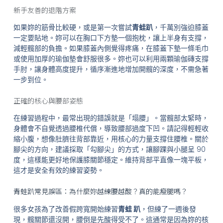
新手友善的退階方案
如果妳的筋骨比較硬，或是第一次嘗試
青蛙趴
，千萬別強迫膝蓋
一定要貼地。妳可以在胸口下方墊一個抱枕，讓上半身有支撐，
減輕髖部的負擔。如果膝蓋內側覺得疼痛，在膝蓋下墊一條毛巾
或使用加厚的瑜伽墊會舒服很多。妳也可以利用兩顆瑜伽磚支撐
手肘，讓身體高度提升，循序漸進地增加開髖的深度，不需急著
一步到位。
正確的核心與腰部姿態
在練習過程中，最常出現的錯誤就是「塌腰」。當髖部太緊時，
身體會不自覺透過腰椎代償，導致腰部過度下凹。請記得輕輕收
縮小腹，想像肚臍往背部靠近，用核心的力量支撐住腰椎。關於
腳尖的方向，建議採取「勾腳尖」的方式，讓腳踝與小腿呈 90
度，這樣能更好地保護膝關節穩定。維持背部平直像一塊平板，
這才是安全有效的練習姿勢。
青蛙趴常見誤區：為什麼妳越練腰越酸？真的能瘦腿嗎？
很多女孩為了改善假跨寬開始練習
青蛙 趴
，但練了一週後發
現，髖關節還沒開，腰倒是先酸得受不了。這通常是因為妳的核