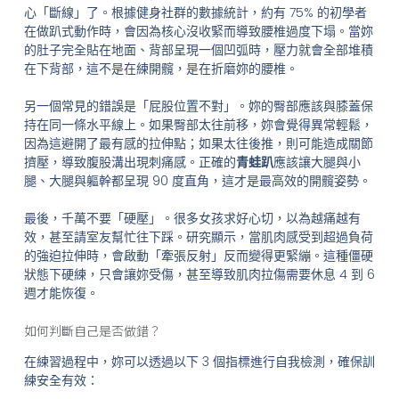
心「斷線」了。根據健身社群的數據統計，約有 75% 的初學者
在做趴式動作時，會因為核心沒收緊而導致腰椎過度下塌。當妳
的肚子完全貼在地面、背部呈現一個凹弧時，壓力就會全部堆積
在下背部，這不是在練開髖，是在折磨妳的腰椎。
另一個常見的錯誤是「屁股位置不對」。妳的臀部應該與膝蓋保
持在同一條水平線上。如果臀部太往前移，妳會覺得異常輕鬆，
因為這避開了最有感的拉伸點；如果太往後推，則可能造成關節
擠壓，導致腹股溝出現刺痛感。正確的
青蛙趴
應該讓大腿與小
腿、大腿與軀幹都呈現 90 度直角，這才是最高效的開髖姿勢。
最後，千萬不要「硬壓」。很多女孩求好心切，以為越痛越有
效，甚至請室友幫忙往下踩。研究顯示，當肌肉感受到超過負荷
的強迫拉伸時，會啟動「牽張反射」反而變得更緊繃。這種僵硬
狀態下硬練，只會讓妳受傷，甚至導致肌肉拉傷需要休息 4 到 6
週才能恢復。
如何判斷自己是否做錯？
在練習過程中，妳可以透過以下 3 個指標進行自我檢測，確保訓
練安全有效：