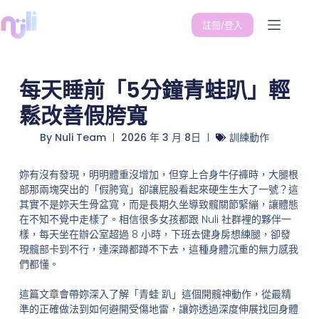
註冊/登入
每天睡前「5分鐘青蛙趴」輕
鬆改善假胯寬
By
Nuli Team
2026 年 3 月 8日
訓練動作
妳有沒有發現，明明體重沒增加，但穿上合身牛仔褲時，大腿根
部那兩塊突出的「假胯寬」卻讓屁股看起來硬生生大了一號？這
其實不是妳天生骨盆寬，而是長期久坐導致髖關節緊繃，讓體態
在不知不覺中走樣了。相信很多女孩都跟 Nuli 社群裡的夥伴一
樣，每天坐在辦公室超過 8 小時，下班去健身房想練腿，卻發
現髖部卡到不行，連深蹲都蹲不下去，這種身體沉重的無力感我
們都懂。
這篇文章會帶妳深入了解「青蛙 趴」這個開髖神動作，從最精
準的正確做法到如何避開受傷地雷，讓妳透過深度伸展找回身體