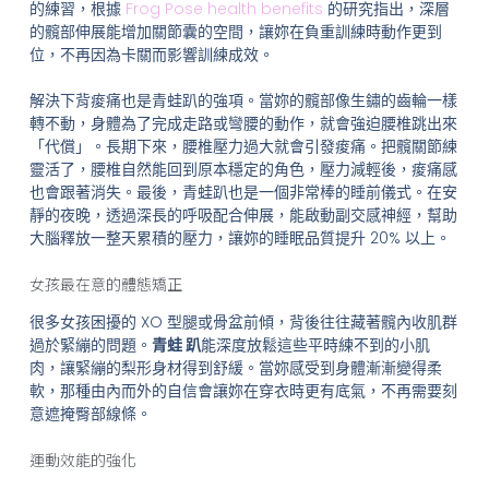
的練習，根據
Frog Pose health benefits
的研究指出，深層
的髖部伸展能增加關節囊的空間，讓妳在負重訓練時動作更到
位，不再因為卡關而影響訓練成效。
解決下背痠痛也是青蛙趴的強項。當妳的髖部像生鏽的齒輪一樣
轉不動，身體為了完成走路或彎腰的動作，就會強迫腰椎跳出來
「代償」。長期下來，腰椎壓力過大就會引發痠痛。把髖關節練
靈活了，腰椎自然能回到原本穩定的角色，壓力減輕後，痠痛感
也會跟著消失。最後，青蛙趴也是一個非常棒的睡前儀式。在安
靜的夜晚，透過深長的呼吸配合伸展，能啟動副交感神經，幫助
大腦釋放一整天累積的壓力，讓妳的睡眠品質提升 20% 以上。
女孩最在意的體態矯正
很多女孩困擾的 XO 型腿或骨盆前傾，背後往往藏著髖內收肌群
過於緊繃的問題。
青蛙 趴
能深度放鬆這些平時練不到的小肌
肉，讓緊繃的梨形身材得到舒緩。當妳感受到身體漸漸變得柔
軟，那種由內而外的自信會讓妳在穿衣時更有底氣，不再需要刻
意遮掩臀部線條。
運動效能的強化