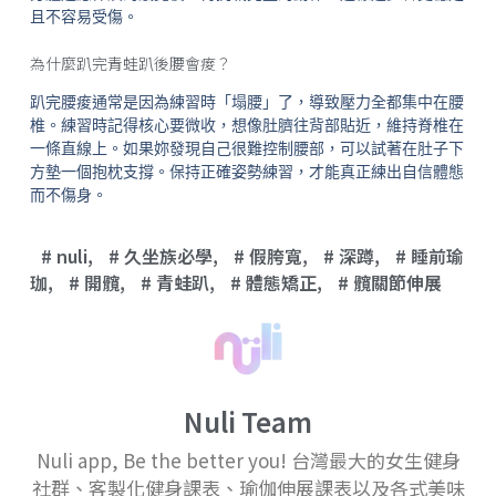
且不容易受傷。
為什麼趴完青蛙趴後腰會痠？
趴完腰痠通常是因為練習時「塌腰」了，導致壓力全都集中在腰
椎。練習時記得核心要微收，想像肚臍往背部貼近，維持脊椎在
一條直線上。如果妳發現自己很難控制腰部，可以試著在肚子下
方墊一個抱枕支撐。保持正確姿勢練習，才能真正練出自信體態
而不傷身。
nuli
,
久坐族必學
,
假胯寬
,
深蹲
,
睡前瑜
珈
,
開髖
,
青蛙趴
,
體態矯正
,
髖關節伸展
Nuli Team
Nuli app, Be the better you! 台灣最大的女生健身
社群、客製化健身課表、瑜伽伸展課表以及各式美味