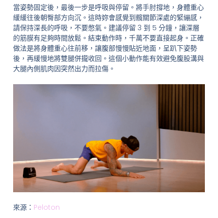
當姿勢固定後，最後一步是呼吸與停留。將手肘撐地，身體重心
緩緩往後朝臀部方向沉。這時妳會感覺到髖關節深處的緊繃感，
請保持深長的呼吸，不要憋氣。建議停留 3 到 5 分鐘，讓深層
的筋膜有足夠時間放鬆。結束動作時，千萬不要直接起身。正確
做法是將身體重心往前移，讓腹部慢慢貼近地面，呈趴下姿勢
後，再緩慢地將雙腿併攏收回。這個小動作能有效避免腹股溝與
大腿內側肌肉因突然出力而拉傷。
來源：
Peloton