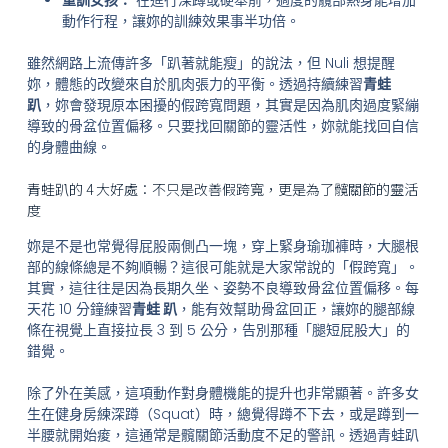
重訓女孩：
在進行深蹲或硬舉前，適度的髖部熱身能增加
動作行程，讓妳的訓練效果事半功倍。
雖然網路上流傳許多「趴著就能瘦」的說法，但 Nuli 想提醒
妳，體態的改變來自於肌肉張力的平衡。透過持續練習
青蛙
趴
，妳會發現原本困擾的假跨寬問題，其實是因為肌肉過度緊繃
導致的骨盆位置偏移。只要找回關節的靈活性，妳就能找回自信
的身體曲線。
青蛙趴的 4 大好處：不只是改善假跨寬，更是為了髖關節的靈活
度
妳是不是也常覺得屁股兩側凸一塊，穿上緊身瑜珈褲時，大腿根
部的線條總是不夠順暢？這很可能就是大家常說的「假跨寬」。
其實，這往往是因為長期久坐、姿勢不良導致骨盆位置偏移。每
天花 10 分鐘練習
青蛙 趴
，能有效幫助骨盆回正，讓妳的腿部線
條在視覺上直接拉長 3 到 5 公分，告別那種「腿短屁股大」的
錯覺。
除了外在美感，這項動作對身體機能的提升也非常顯著。許多女
生在健身房練深蹲（Squat）時，總覺得蹲不下去，或是蹲到一
半腰就開始痠，這通常是髖關節活動度不足的警訊。透過青蛙趴