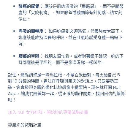
酸痛的感覺：
應該是肌肉深層的「酸脹感」，而不是關節
處的「尖銳刺痛」。如果膝蓋或髖關節有針刺感，請立刻
停止。
呼吸的順暢度：
如果妳痛到必須憋氣，代表強度太高了。
妳應該能維持深長的呼吸，並在吐氣時感受身體一點點下
沉。
腰部的空隙：
找朋友幫忙看，或者對著鏡子確認，妳的下
背部應該是平坦的，而不是像溜滑梯一樣凹陷。
記住，體態調整是一場馬拉松，不是百米衝刺。每天給自己 5
到 10 分鐘的時間，專注在呼吸與肌肉的對話上。只要姿勢正
確，妳會發現身體的變化比妳想像中還要快。現在就打開 Nuli
App，讓我們陪著妳一起，從正確的動作開始，找回自信的線條
吧！
加入 Nuli 女力社群，開始妳的專屬減脂計畫
專屬妳的減脂計畫