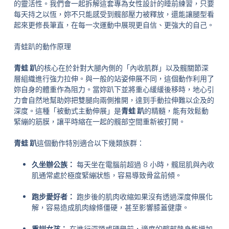
的靈活性。我們會一起拆解這套專為女性設計的睡前練習，只要
每天持之以恆，妳不只能感受到髖部壓力被釋放，還能讓腿型看
起來更修長筆直，在每一次運動中展現更自信、更強大的自己。
青蛙趴的動作原理
青蛙 趴
的核心在於針對大腿內側的「內收肌群」以及髖關節深
層組織進行強力拉伸。與一般的站姿伸展不同，這個動作利用了
妳自身的體重作為阻力。當妳趴下並將重心緩緩後移時，地心引
力會自然地幫助妳把雙腿向兩側推開，達到手動拉伸難以企及的
深度。這種「被動式主動伸展」是
青蛙 趴
的精髓，能有效鬆動
緊繃的筋膜，讓平時縮在一起的髖部空間重新被打開。
青蛙 趴
這個動作特別適合以下幾類族群：
久坐辦公族：
每天坐在電腦前超過 8 小時，髖屈肌與內收
肌通常處於極度緊繃狀態，容易導致骨盆前傾。
跑步愛好者：
跑步後的肌肉收縮如果沒有透過深度伸展化
解，容易造成肌肉線條僵硬，甚至影響膝蓋健康。