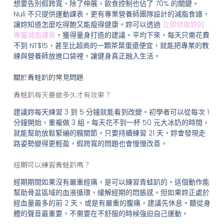
想要告別假跨寬，除了伸展，飲食控制也佔了 70% 的關鍵。
Nuli 不只提供運動課表，更有專業營養師團隊設計的減脂食譜，
讓妳知道怎麼吃得飽又能瘦得健康。妳可以透過
立即領取妳的
專屬減脂課表
，獲得量身打造的建議。平均下來，每天只需花費
不到 NT$15，甚至比超商的一顆茶葉蛋還便宜，就能把專業的教
練與營養師放進口袋裡，讓健身真正融入生活。
關於青蛙趴的常見問題
青蛙趴每天要做多久才有效果？
建議妳每天練習 3 到 5 分鐘就能看到改變。初學者可以從每次 1
分鐘開始，重複做 3 組。每天花不到一杯 50 元大冰奶的時間，
就能幫助放鬆緊繃的髖關節。只要持續練習 21 天，妳會發現走
路姿勢變得更輕盈，假跨寬的問題也會慢慢改善。
經期可以練習青蛙趴嗎？
經期期間如果沒有嚴重經痛，是可以練習青蛙趴的。這個動作能
幫助骨盆區域的血液循環，緩解經期的悶脹感。但如果妳正處於
經血量最多的前 2 天，或是有嚴重的腹痛，建議先休息。聽從身
體的聲音最重要，不需要在不舒服的時候強迫自己運動。