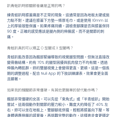
趴青蛙趴時膝關節會痛是正常的嗎？
練青蛙趴時膝蓋痛是不正常的現象，這通常是因為地板太硬或施
力點不對。建議在膝蓋下方墊一條厚毛巾，或是使用 10mm 以
上的厚瑜珈墊保護。如果疼痛持續，請檢查腳踝是否與膝蓋保持
90 度。正確的感受應該是腿內側的伸展感，而不是關節的刺
痛。
青蛙趴真的可以矯正 O 型腿或 X 型腿嗎？
青蛙趴能改善因為髖部緊繃導致的視覺腿型問題，但無法直接改
變骨骼結構。約有 70% 的腿型困擾與肌肉發力不均有關。透過
伸展內轉肌群，妳的雙腿視覺上會變得更直、更順。這是一個長
期的調整過程，配合 Nuli App 的下肢訓練課表，效果會更全面
且顯著。
如果我的髖關節非常僵硬，有其他更簡單的替代動作嗎？
髖部非常僵硬的女孩，可以先從「束角式」或「半青蛙趴」開始
嘗試。這兩個動作對關節的壓力較小，難度大約降低了 40% 左
右。妳可以坐在地板上，雙腳腳底併攏，輕輕將膝蓋向下壓。等
身體適應伸展的感覺後，再挑戰完整的動作，這樣進步會更穩定