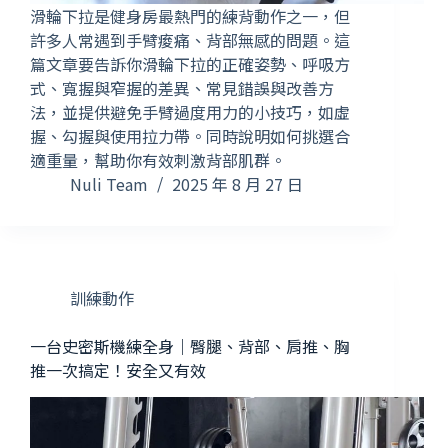
滑輪下拉是健身房最熱門的練背動作之一，但
許多人常遇到手臂痠痛、背部無感的問題。這
篇文章要告訴你滑輪下拉的正確姿勢、呼吸方
式、寬握與窄握的差異、常見錯誤與改善方
法，並提供避免手臂過度用力的小技巧，如虛
握、勾握與使用拉力帶。同時說明如何挑選合
適重量，幫助你有效刺激背部肌群。
Nuli Team
2025 年 8 月 27 日
訓練動作
一台史密斯機練全身｜臀腿、背部、肩推、胸
推一次搞定！安全又有效