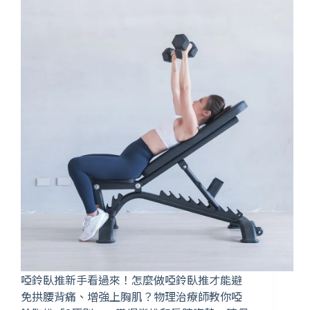
啞鈴臥推新手看過來！怎麼做啞鈴臥推才能避
免拱腰背痛、增強上胸肌？物理治療師教你啞