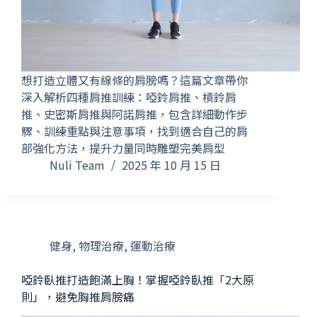
想打造立體又有線條的肩膀嗎？這篇文章帶你
深入解析四種肩推訓練：啞鈴肩推、槓鈴肩
推、史密斯肩推與阿諾肩推，包含詳細動作步
驟、訓練重點與注意事項，找到適合自己的肩
部強化方法，提升力量同時雕塑完美肩型
Nuli Team
2025 年 10 月 15 日
健身
,
物理治療
,
運動治療
啞鈴臥推打造飽滿上胸！掌握啞鈴臥推「2大原
則」，避免胸推肩膀痛