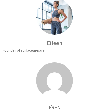
Eileen
Founder of surfaceapparel
ĒSEN