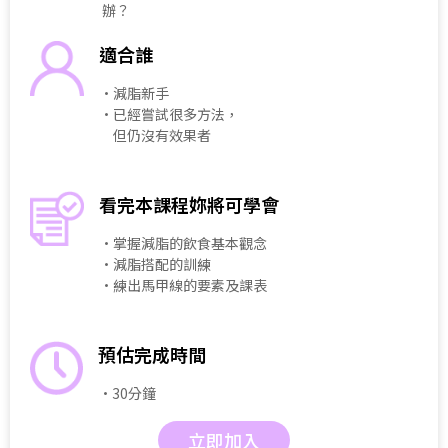
辦？
適合誰
・減脂新手
・已經嘗試很多方法，
但仍沒有效果者
看完本課程妳將可學會
・掌握減脂的飲食基本觀念
・減脂搭配的訓練
・練出馬甲線的要素及課表
預估完成時間
・30分鐘
立即加入