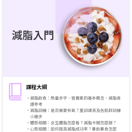
減脂入門
課程大綱
・減脂飲食：熱量赤字、營養素的基本概念、減脂食
譜參考
・減脂訓練：是否需要有氧？重訓課表及各肌群訓練
小撇步
・體態相關：女生體脂怎麼看？減脂卡關怎麼辦？
・心態相關：如何提高減脂成功率？暴飲暴食怎麼