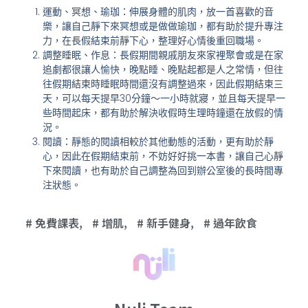
運動、冥想、瑜珈：伸展身體的肌肉，放一首喜歡的音
樂，讓自己靜下來冥想或是做做瑜珈，都有助於提升專注
力，在長假結束前靜下心，整理好心情後重回職場。
調整睡眠、作息：長假期間親戚朋友來家裡聚會或是在家
追劇都很讓人愉快，晚點睡、晚點起都是人之常情，但往
往假期結束時睡眠時間還沒有調整過來，因此假期結束三
天，可以每天提早30分鐘～一小時就寢，並且每天提早一
些時間起床，都有助於解決收假時生理時鐘還在放假的情
況。
閱讀：靜態的閱讀相較於其他動態的活動，更有助於靜
心，因此在假期結束前，不妨好好挑一本書，讓自己心靜
下來閱讀，也有助於自己調整為回到辦公室後的長時間專
注狀態。
免費課表
,
增肌
,
新手健身
,
過年飲食