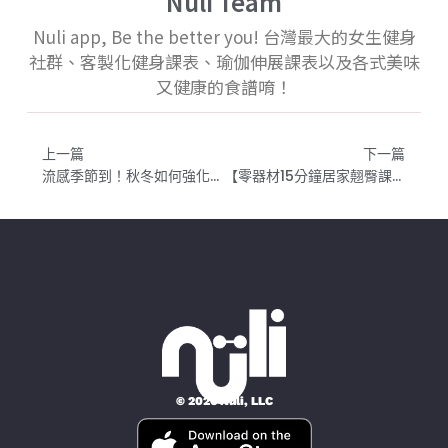
Nuli Team
Nuli app, Be the better you! 台灣最大的女生健身
社群、客製化健身課表、瑜伽伸展課表以及各式美味
又健康的食譜唷！
上一篇
下一篇
流感季節到！秋冬如何強化免疫力、保持身體健康？對抗流感四步驟
【零器材15分鐘居家翹臀課表】IG健身網紅都在做的超簡單省時蜜桃臀訓練！
© 2026 Nüli, LLC