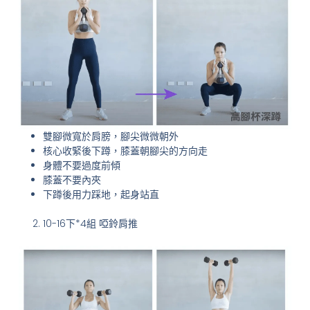
雙腳微寬於肩膀，腳尖微微朝外
核心收緊後下蹲，膝蓋朝腳尖的方向走
身體不要過度前傾
膝蓋不要內夾
下蹲後用力踩地，起身站直
10-16下*4組 啞鈴肩推