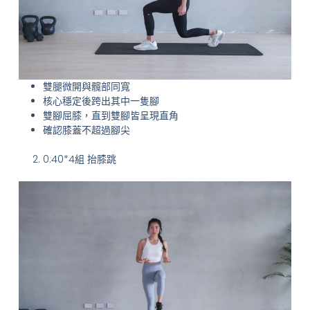
雙腿微開與髖部同寬
核心穩定後跨出其中一隻腳
雙腳屈膝，直到雙腳皆呈現直角
確認膝蓋不超過腳尖
0:40*4組 抬膝跳