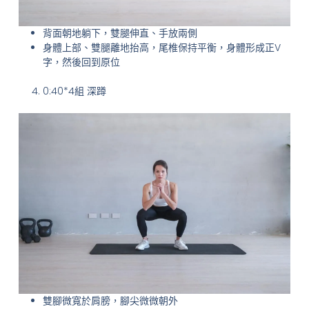
背面朝地躺下，雙腿伸直、手放兩側
身體上部、雙腿離地抬高，尾椎保持平衡，身體形成正V
字，然後回到原位
0:40*4組 深蹲
雙腳微寬於肩膀，腳尖微微朝外