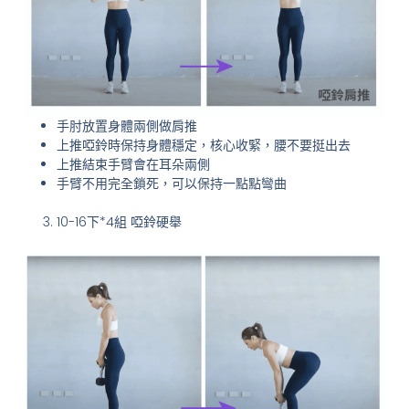
手肘放置身體兩側做肩推
上推啞鈴時保持身體穩定，核心收緊，腰不要挺出去
上推結束手臂會在耳朵兩側
手臂不用完全鎖死，可以保持一點點彎曲
10-16下*4組 啞鈴硬舉