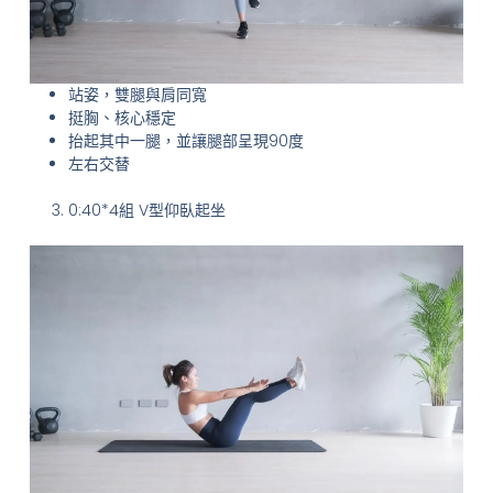
站姿，雙腿與肩同寬
挺胸、核心穩定
抬起其中一腿，並讓腿部呈現90度
左右交替
0:40*4組 V型仰臥起坐