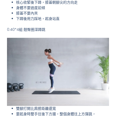
核心收緊後下蹲，膝蓋朝腳尖的方向走
身體不要過度前傾
膝蓋不要內夾
下蹲後用力踩地，起身站直
0:40*4組 翹臀圈深蹲跳
雙腳打開比肩膀距離還寬
要起身時雙手往後下方擺，整個身體往上方彈跳，