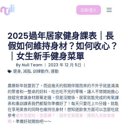
註冊/登入
2025過年居家健身課表｜長
假如何維持身材？如何收心？
｜女生新手健身菜單
By
Nuli Team
2023 年 12 月 5日
健身
,
減脂
,
訓練動作
,
運動
農曆新年就要到了，而這幾天的假期伴隨而來的不外乎就是滿滿
的聚會和一整桌的好料、吃也吃不完的零嘴。讓人不禁開始擔心
放縱完會讓身材跟著走鐘，但是沒關係，居家就能完成的有氧課
表和重訓課表我們都幫你準備好了！每天只要花上15分鐘，就能
在享用美食的同時也維持住身材！想知道飲食方面可以怎麼吃就
參考
過年怎麼吃，怎麼練？｜過年在家健身｜連假九天飲食攻
略
，準備好就開始吧～～