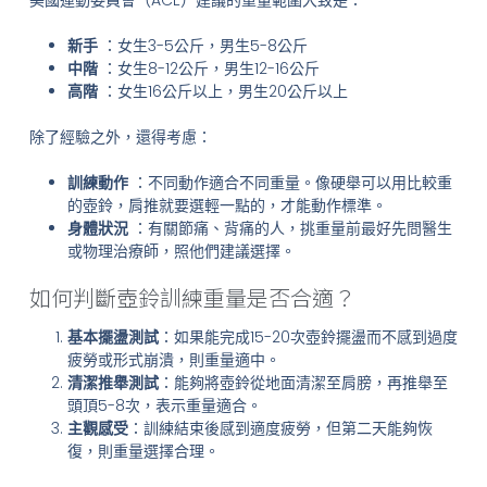
新手
：女生3-5公斤，男生5-8公斤
中階
：女生8-12公斤，男生12-16公斤
高階
：女生16公斤以上，男生20公斤以上
除了經驗之外，還得考慮：
訓練動作
：不同動作適合不同重量。像硬舉可以用比較重
的壺鈴，肩推就要選輕一點的，才能動作標準。
身體狀況
：有關節痛、背痛的人，挑重量前最好先問醫生
或物理治療師，照他們建議選擇。
如何判斷壺鈴訓練重量是否合適？
基本擺盪測試
：如果能完成15-20次壺鈴擺盪而不感到過度
疲勞或形式崩潰，則重量適中。
清潔推舉測試
：能夠將壺鈴從地面清潔至肩膀，再推舉至
頭頂5-8次，表示重量適合。
主觀感受
：訓練結束後感到適度疲勞，但第二天能夠恢
復，則重量選擇合理。