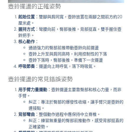
壺鈴擺盪的正確姿勢
起始位置
：雙腳與肩同寬，壺鈴放置在兩腳之間前方約20
厘米處。
握持方式
：彎腰向前，臀部後推，背部挺直，雙手握住壺
鈴把手。
核心動作
：
通過強力的臀部前推帶動壺鈴向前擺盪
壺鈴上升至與肩同高時，利用控制性的下落
壺鈴下落時，臀部後推，準備下一次擺盪
呼吸節奏
：擺盪向上時呼氣，落下時吸氣。
壺鈴擺盪的常見錯誤姿勢
用手臂力量擺動
：壺鈴擺盪主要靠臀部和核心力量，而非
手臂。
糾正：專注於臀部的爆發性收縮，讓手臂只是壺鈴的
連接點。
背部彎曲
：整個動作過程中應保持中立脊椎。
糾正：練習無重量的臀部前推動作，感受背部挺直的
正確姿勢。