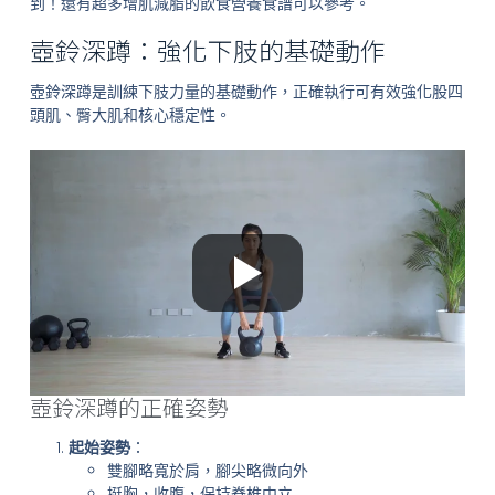
到！還有超多增肌減脂的飲食營養食譜可以參考。
壺鈴深蹲：強化下肢的基礎動作
壺鈴深蹲是訓練下肢力量的基礎動作，正確執行可有效強化股四
頭肌、臀大肌和核心穩定性。
壺鈴深蹲的正確姿勢
起始姿勢
：
雙腳略寬於肩，腳尖略微向外
挺胸，收腹，保持脊椎中立