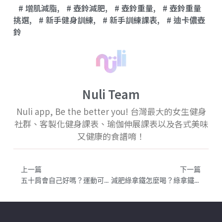
增肌減脂
,
壺鈴減肥
,
壺鈴重量
,
壺鈴重量
挑選
,
新手健身訓練
,
新手訓練課表
,
迪卡儂壺
鈴
Nuli Team
Nuli app, Be the better you! 台灣最大的女生健身
社群、客製化健身課表、瑜伽伸展課表以及各式美味
又健康的食譜唷！
上一篇
下一篇
五十肩會自己好嗎？運動可以改善五十肩嗎？如何預防是關鍵！物理治療師的建議
減肥綠拿鐵怎麼喝？綠拿鐵蔬菜需要燙過嗎？綠拿鐵功效與推薦食材｜5款超人氣綠拿鐵食譜