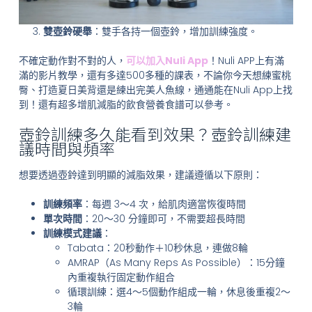
雙壺鈴硬舉
：雙手各持一個壺鈴，增加訓練強度。
不確定動作對不對的人，
可以加入Nuli App
！Nuli APP上有滿
滿的影片教學，還有多達500多種的課表，不論你今天想練蜜桃
臀、打造夏日美背還是練出完美人魚線，通通能在Nuli App上找
到！還有超多增肌減脂的飲食營養食譜可以參考。
壺鈴訓練多久能看到效果？壺鈴訓練建
議時間與頻率
想要透過壺鈴達到明顯的減脂效果，建議遵循以下原則：
訓練頻率
：每週 3～4 次，給肌肉適當恢復時間
單次時間
：20～30 分鐘即可，不需要超長時間
訓練模式建議
：
Tabata：20秒動作＋10秒休息，連做8輪
AMRAP（As Many Reps As Possible）：15分鐘
內重複執行固定動作組合
循環訓練：選4～5個動作組成一輪，休息後重複2～
3輪