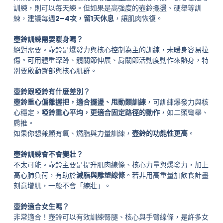
訓練，則可以每天練。但如果是高強度的壺鈴擺盪、硬舉等訓
練，建議每週
2–4次，留1天休息
，讓肌肉恢復。
壺鈴訓練需要暖身嗎？
絕對需要。壺鈴是爆發力與核心控制為主的訓練，未暖身容易拉
傷。可用體重深蹲、髖關節伸展、肩關節活動度動作來熱身，特
別要啟動臀部與核心肌群。
壺鈴跟啞鈴有什麼差別？
壺鈴重心偏離握把，適合擺盪、甩動類訓練
，可訓練爆發力與核
心穩定。
啞鈴重心平均，更適合固定路徑的動作
，如二頭彎舉、
肩推。
如果你想兼顧有氧、燃脂與力量訓練，
壺鈴的功能性更高
。
壺鈴訓練會不會變壯？
不太可能。壺鈴主要是提升肌肉線條、核心力量與爆發力，加上
高心肺負荷，有助於
減脂與雕塑線條
。若非用高重量加飲食計畫
刻意增肌，一般不會「練壯」。
壺鈴適合女生嗎？
非常適合！壺鈴可以有效訓練臀腿、核心與手臂線條，是許多女