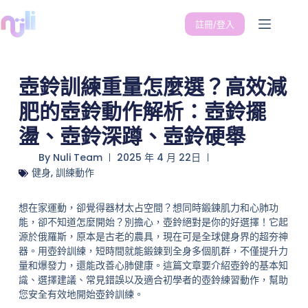
註冊/登入
壺鈴訓練重量怎麼選？高效減
肥的壺鈴動作解析：壺鈴擺
盪、壺鈴深蹲、壺鈴硬舉
By
Nuli Team
2025 年 4 月 22日
健身
,
訓練動作
想在家運動，卻覺得器材太占空間？想同時鍛鍊肌力和心肺功
能，卻不知道怎麼開始？別擔心，壺鈴絕對是你的好選擇！它起
源於俄羅斯，原本是古老的農具，現在可是全球健身界的超夯神
器。用壺鈴訓練，短時間就能鍛鍊到全身多個肌群，不僅提升力
量和爆發力，還能改善心肺健康。這篇文章要介紹壺鈴的基本知
識、選擇建議、常見錯誤以及適合初學者的壺鈴練習動作，幫助
您安全有效地開始壺鈴訓練。