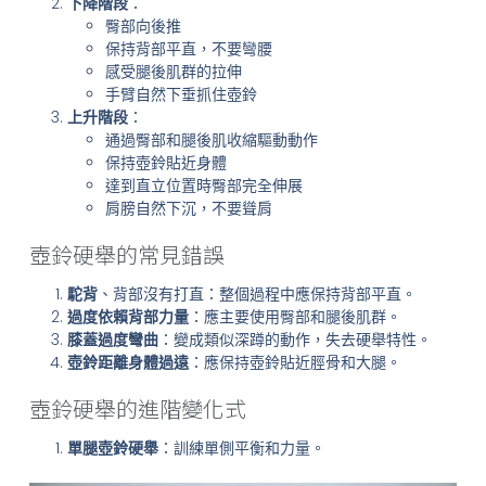
下降階段
：
臀部向後推
保持背部平直，不要彎腰
感受腿後肌群的拉伸
手臂自然下垂抓住壺鈴
上升階段
：
通過臀部和腿後肌收縮驅動動作
保持壺鈴貼近身體
達到直立位置時臀部完全伸展
肩膀自然下沉，不要聳肩
壺鈴硬舉的常見錯誤
駝背
、背部沒有打直：整個過程中應保持背部平直。
過度依賴背部力量
：應主要使用臀部和腿後肌群。
膝蓋過度彎曲
：變成類似深蹲的動作，失去硬舉特性。
壺鈴距離身體過遠
：應保持壺鈴貼近脛骨和大腿。
壺鈴硬舉的進階變化式
單腿壺鈴硬舉
：訓練單側平衡和力量。