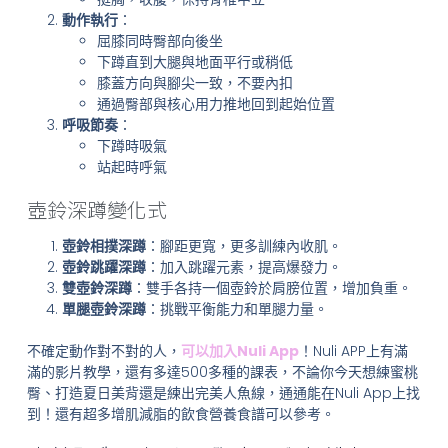
動作執行
：
屈膝同時臀部向後坐
下蹲直到大腿與地面平行或稍低
膝蓋方向與腳尖一致，不要內扣
通過臀部與核心用力推地回到起始位置
呼吸節奏
：
下蹲時吸氣
站起時呼氣
壺鈴深蹲變化式
壺鈴相撲深蹲
：腳距更寬，更多訓練內收肌。
壺鈴跳躍深蹲
：加入跳躍元素，提高爆發力。
雙壺鈴深蹲
：雙手各持一個壺鈴於肩膀位置，增加負重。
單腿壺鈴深蹲
：挑戰平衡能力和單腿力量。
不確定動作對不對的人，
可以加入Nuli App
！Nuli APP上有滿
滿的影片教學，還有多達500多種的課表，不論你今天想練蜜桃
臀、打造夏日美背還是練出完美人魚線，通通能在Nuli App上找
到！還有超多增肌減脂的飲食營養食譜可以參考。