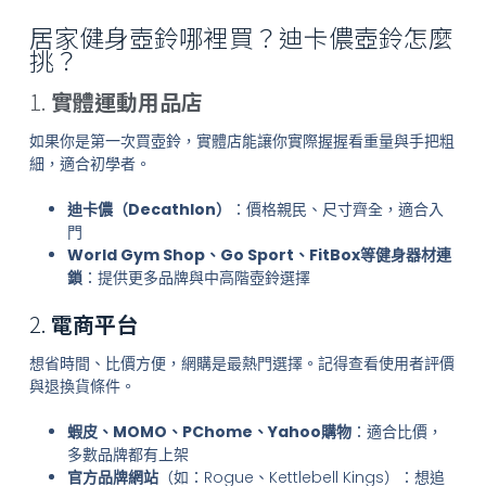
居家健身壺鈴哪裡買？迪卡儂壺鈴怎麼
挑？
1.
實體運動用品店
如果你是第一次買壺鈴，實體店能讓你實際握握看重量與手把粗
細，適合初學者。
迪卡儂（Decathlon）
：價格親民、尺寸齊全，適合入
門
World Gym Shop、Go Sport、FitBox等健身器材連
鎖
：提供更多品牌與中高階壺鈴選擇
2.
電商平台
想省時間、比價方便，網購是最熱門選擇。記得查看使用者評價
與退換貨條件。
蝦皮、MOMO、PChome、Yahoo購物
：適合比價，
多數品牌都有上架
官方品牌網站
（如：Rogue、Kettlebell Kings）：想追