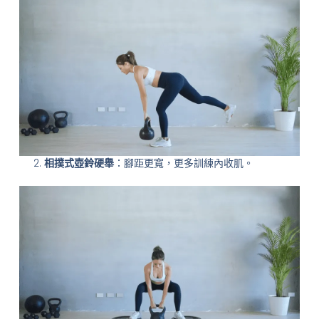
相撲式壺鈴硬舉
：腳距更寬，更多訓練內收肌。