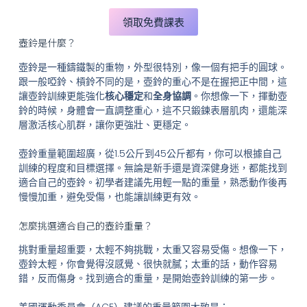
領取免費課表
壺鈴是什麼？
壺鈴是一種鑄鐵製的重物，外型很特別，像一個有把手的圓球。
跟一般啞鈴、槓鈴不同的是，壺鈴的重心不是在握把正中間，這
讓壺鈴訓練更能強化
核心穩定
和
全身協調
。你想像一下，揮動壺
鈴的時候，身體會一直調整重心，這不只鍛鍊表層肌肉，還能深
層激活核心肌群，讓你更強壯、更穩定。
壺鈴重量範圍超廣，從1.5公斤到45公斤都有，你可以根據自己
訓練的程度和目標選擇。無論是新手還是資深健身迷，都能找到
適合自己的壺鈴。初學者建議先用輕一點的重量，熟悉動作後再
慢慢加重，避免受傷，也能讓訓練更有效。
怎麼挑選適合自己的壺鈴重量？
挑對重量超重要，太輕不夠挑戰，太重又容易受傷。想像一下，
壺鈴太輕，你會覺得沒感覺、很快就膩；太重的話，動作容易
錯，反而傷身。找到適合的重量，是開始壺鈴訓練的第一步。
美國運動委員會（ACE）建議的重量範圍大致是：