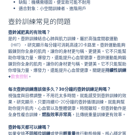
缺點：機構需穩固，便宜款可能不耐用
適合對象：小空間訓練者、進階用戶
壺鈴訓練常見的問題
壺鈴減肥真的有效嗎？
是的。壺鈴訓練結合心肺與肌力訓練，屬於高強度間歇運動
（HIIT），研究顯示每分鐘可消耗高達20卡路里。壺鈴運動能夠
鍛鍊到你全身的肌肉，讓你的身材更勻稱、更健美。它不只能幫
助你增強力量、爆發力，還能提升心血管健康。壺鈴運動能夠鍛
鍊到你全身的肌肉，讓你的身材更勻稱、更健美。它不只能幫助
你增強力量、爆發力，還能提升心血管健康。關鍵是
持續性訓練
+
飲食控制
。
每次壺鈴訓練應該做多久？30分鐘的壺鈴訓練足夠嗎？
視強度與目標調整。不用花太多時間，就能感受到壺鈴訓練的效
果。研究顯示，只要持續10-20分鐘的壺鈴循環訓練，就能夠幫
助你提升肌肉、心血管以及整體健康。時間雖短，但壺鈴動作是
全身性複合訓練，
燃脂效率非常高
，比傳統重量訓練更有效率。
壺鈴每天都可以練嗎？
如果安排
不同部位訓練
或使用
輕重量
進行動態伸展、核心穩定等