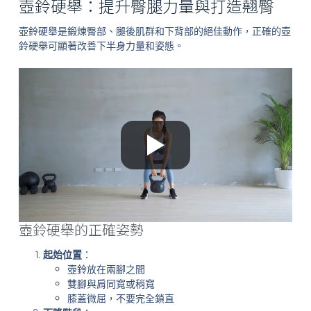
壺鈴硬舉：提升臀腿力量與打造翹臀
壺鈴硬舉是鍛煉臀部、腿後肌群和下背部的絕佳動作，正確的壺
鈴硬舉可顯著改善下半身力量和姿態。
壺鈴硬舉的正確姿勢
起始位置
：
壺鈴放在兩腳之間
雙腳與肩同寬或稍寬
膝蓋微屈，不要完全鎖直