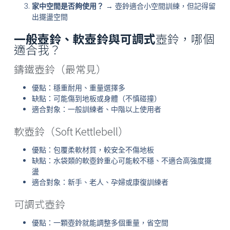
家中空間是否夠使用？
→ 壺鈴適合小空間訓練，但記得留
出擺盪空間
一般壺鈴、軟壺鈴與可調式
壺鈴，哪個
適合我？
鑄鐵壺鈴（最常見）
優點：穩重耐用、重量選擇多
缺點：可能傷到地板或身體（不慎碰撞）
適合對象：一般訓練者、中階以上使用者
軟壺鈴（Soft Kettlebell）
優點：包覆柔軟材質，較安全不傷地板
缺點：水袋類的軟壺鈴重心可能較不穩、不適合高強度擺
盪
適合對象：新手、老人、孕婦或康復訓練者
可調式壺鈴
優點：一顆壺鈴就能調整多個重量，省空間