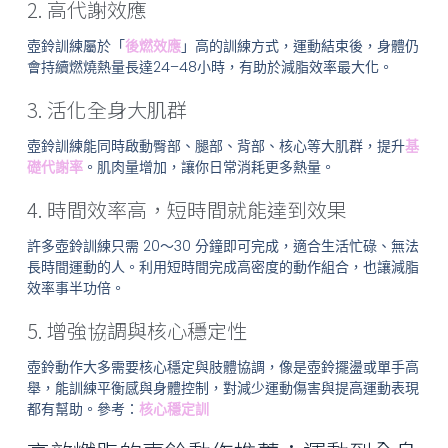
2. 高代謝效應
壺鈴訓練屬於「
後燃效應
」高的訓練方式，運動結束後，身體仍
會持續燃燒熱量長達24–48小時，有助於減脂效率最大化。
3. 活化全身大肌群
壺鈴訓練能同時啟動臀部、腿部、背部、核心等大肌群，提升
基
礎代謝率
。肌肉量增加，讓你日常消耗更多熱量。
4. 時間效率高，短時間就能達到效果
許多壺鈴訓練只需 20～30 分鐘即可完成，適合生活忙碌、無法
長時間運動的人。利用短時間完成高密度的動作組合，也讓減脂
效率事半功倍。
5. 增強協調與核心穩定性
壺鈴動作大多需要核心穩定與肢體協調，像是壺鈴擺盪或單手高
舉，能訓練平衡感與身體控制，對減少運動傷害與提高運動表現
都有幫助。參考：
核心穩定訓