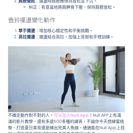
肩膀聳起
：擺盪時肩膀應保持放松並下沉。
糾正：有意識地將肩胛骨下壓，保持肩膀放松。
壺鈴擺盪變化動作
單手擺盪
：增加核心穩定性和平衡挑戰。
高拉擺盪
：擺盪結合高拉，加強上背部和手臂訓練。
不確定動作對不對的人，
可以加入Nuli App
！Nuli APP上有滿
滿的影片教學，還有多達500多種的課表，不論你今天想練蜜桃
臀、打造夏日美背還是練出完美人魚線，通通能在Nuli App上找