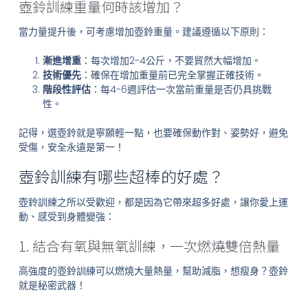
壺鈴訓練重量何時該增加？
當力量提升後，可考慮增加壺鈴重量。建議遵循以下原則：
漸進增重
：每次增加2-4公斤，不要貿然大幅增加。
技術優先
：確保在增加重量前已完全掌握正確技術。
階段性評估
：每4-6週評估一次當前重量是否仍具挑戰
性。
記得，選壺鈴就是寧願輕一點，也要確保動作對、姿勢好，避免
受傷，安全永遠是第一！
壺鈴訓練有哪些超棒的好處？
壺鈴訓練之所以受歡迎，都是因為它帶來超多好處，讓你愛上運
動、感受到身體變強：
1. 結合有氧與無氧訓練，一次燃燒雙倍熱量
高強度的壺鈴訓練可以燃燒大量熱量，幫助減脂，想瘦身？壺鈴
就是秘密武器！