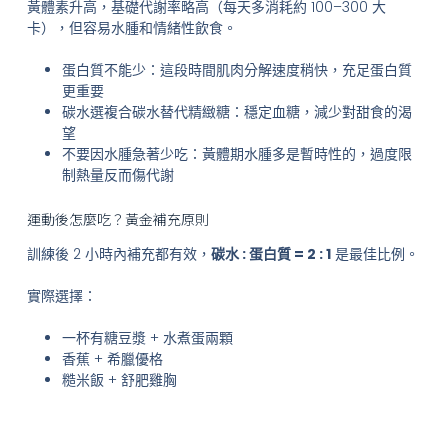
黃體素升高，基礎代謝率略高（每天多消耗約 100–300 大
卡），但容易水腫和情緒性飲食。
蛋白質不能少：這段時間肌肉分解速度稍快，充足蛋白質
更重要
碳水選複合碳水替代精緻糖：穩定血糖，減少對甜食的渴
望
不要因水腫急著少吃：黃體期水腫多是暫時性的，過度限
制熱量反而傷代謝
運動後怎麼吃？黃金補充原則
訓練後 2 小時內補充都有效，
碳水 : 蛋白質 = 2 : 1
是最佳比例。
實際選擇：
一杯有糖豆漿 + 水煮蛋兩顆
香蕉 + 希臘優格
糙米飯 + 舒肥雞胸