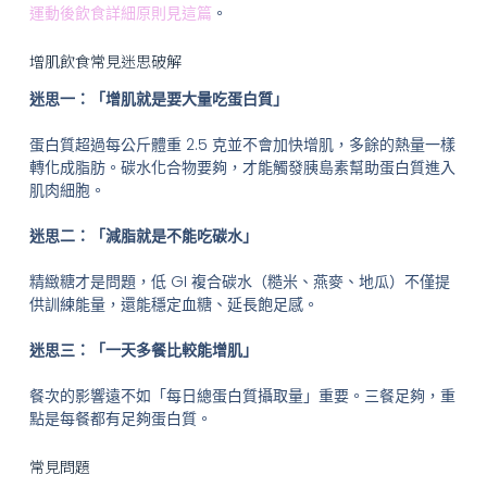
運動後飲食詳細原則見這篇
。
增肌飲食常見迷思破解
迷思一：「增肌就是要大量吃蛋白質」
蛋白質超過每公斤體重 2.5 克並不會加快增肌，多餘的熱量一樣
轉化成脂肪。碳水化合物要夠，才能觸發胰島素幫助蛋白質進入
肌肉細胞。
迷思二：「減脂就是不能吃碳水」
精緻糖才是問題，低 GI 複合碳水（糙米、燕麥、地瓜）不僅提
供訓練能量，還能穩定血糖、延長飽足感。
迷思三：「一天多餐比較能增肌」
餐次的影響遠不如「每日總蛋白質攝取量」重要。三餐足夠，重
點是每餐都有足夠蛋白質。
常見問題