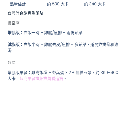
熱量估計
約 530 大卡
約 340 大卡
台灣外食族實戰策略
便當店
增肌版
：白飯一碗 + 雞腿/魚排 + 兩份蔬菜。
減脂版
：白飯半碗 + 雞腿去皮/魚排 + 多蔬菜，避開炸排骨和濃
湯。
超商
增肌版早餐：雞肉飯糰 + 茶葉蛋 × 2 + 無糖豆漿，約 350–400
大卡。
超商早餐詳細推薦看這篇
。