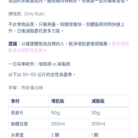
增加的多數是肌肉，體態維持得較好，但需要一定的備餐習慣。
髒增肌（Dirty Bulk）
不計食物品質，只看熱量。短期增重快，但體脂率同時快速上
升，日後減脂要花更多力氣。
建議
：以健康體態為目標的人，乾淨增肌更值得推薦。
更多增肌
飲食的細節見這篇
。
一日菜單範例：增肌版 vs 減脂版
以下以 55–60 公斤的女性為基準。
早餐：燕麥蛋白碗
食材
增肌版
減脂版
燕麥片
50g
30g
無糖豆漿
250ml
200ml
水煮蛋
2 顆
1 顆