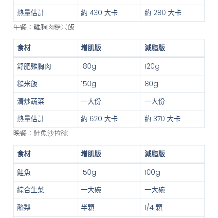
熱量估計
約 430 大卡
約 280 大卡
午餐：雞胸肉糙米飯
食材
增肌版
減脂版
舒肥雞胸肉
180g
120g
糙米飯
150g
80g
清炒蔬菜
一大份
一大份
熱量估計
約 620 大卡
約 370 大卡
晚餐：鮭魚沙拉碗
食材
增肌版
減脂版
鮭魚
150g
100g
綜合生菜
一大碗
一大碗
酪梨
半顆
1/4 顆