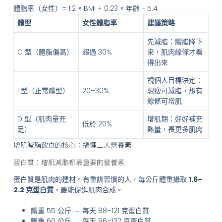
體脂率（女性）= 1.2 × BMI + 0.23 × 年齡 − 5.4
體型
女性體脂率
建議策略
先減脂：體脂降下
C 型（體脂偏高）
超過 30%
來，肌肉線條才看
得出來
視個人目標決定：
I 型（正常體型）
20–30%
想瘦可減脂，想有
線條可增肌
D 型（肌肉量充
增肌期：好好補充
低於 20%
足）
熱量，長更多肌肉
增肌減脂飲食的核心：搞懂三大營養素
蛋白質：增肌減脂都最重要的營養素
蛋白質是肌肉的建材。有重訓習慣的人，每公斤體重攝取
1.6–
2.2 克蛋白質
，最能促進肌肉合成。
體重 55 公斤 → 每天 88–121 克蛋白質
體重 60 公斤 → 每天 96–132 克蛋白質