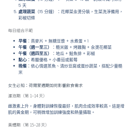
5 天
處理蔬菜
（15 分鐘）：花椰菜汆燙分裝，生菜洗淨備用，
彩椒切條
每日組合示範
早餐
：燕麥片 + 無糖豆漿 + 水煮蛋 × 1
午餐（週一至三）
：糙米飯 + 烤雞胸 + 汆燙花椰菜
午餐（週四至五）
：地瓜 + 鮭魚排 + 彩椒
點心
：希臘優格 + 小番茄或藍莓
晚餐
：依心情選蒸魚、清炒豆腐或蛋炒蔬菜，搭配少量糙
米
女生必知：荷爾蒙週期如何影響飲食需求
濾泡期（第 1–14 天）
雌激素上升，身體對訓練恢復最好，肌肉合成效率較高。這是增
肌的黃金期，可稍微增加訓練強度和熱量攝取。
黃體期（第 15–28 天）