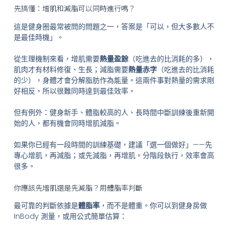
先搞懂：增肌和減脂可以同時進行嗎？
這是健身圈最常被問的問題之一，答案是「可以，但大多數人不
是最佳時機」。
從生理機制來看，增肌需要
熱量盈餘
（吃進去的比消耗的多），
肌肉才有材料修復、生長；減脂需要
熱量赤字
（吃進去的比消耗
的少），身體才會分解脂肪作為能量。這兩件事對熱量的需求剛
好相反，所以很難同時達到最佳效率。
但有例外：健身新手、體脂較高的人、長時間中斷訓練後重新開
始的人，都有機會同時增肌減脂。
如果你已經有一段時間的訓練基礎，建議「選一個做好」——先
專心增肌，再減脂；或先減脂，再增肌。分階段執行，效率會高
很多。
你應該先增肌還是先減脂？用體脂率判斷
最可靠的判斷依據是
體脂率
，而不是體重。你可以到健身房做
InBody 測量，或用公式簡單估算：