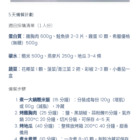
5 天備餐計劃
週日採購清單（1 人份）
蛋白質
：雞胸肉 600g、鮭魚排 2–3 片、雞蛋 10 顆、希臘優格
（無糖）500g
碳水
：糙米 500g、燕麥片 250g、地瓜 3–4 條
蔬菜
：花椰菜 1 顆、菠菜/青江菜 2 把、彩椒 2–3 顆、小番茄一
盒
備餐步驟
煮一大鍋糙米飯
（15 分鐘）：分裝成每份 120g（增肌）
或 80g（減脂），冷藏
烤雞胸肉
（25 分鐘）：鹽、黑胡椒、蒜粉醃15分鐘，氣炸
鍋 200°C 20 分鐘，切片分裝，可保存 4–5 天
烤地瓜
（40 分鐘）：整條放烤箱 200°C 40 分鐘，甜香
備用
煮水煮蛋
（10 分鐘）：一次煮 8–10 顆，剝殼冷藏可保存