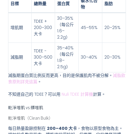
碳水化合
目標
總熱量
蛋白質
脂肪
物
30–35%
TDEE +
（每公斤
增肌期
200–300
45–55%
20–25%
1.6–
大卡
2.2g）
35–40%
TDEE −
（每公斤
減脂期
300–500
30–40%
20–30%
1.8–
大卡
2.5g）
減脂期蛋白質比例反而更高，目的是保護肌肉不被分解。
減脂飲
食原則詳見這篇
。
不知道自己的 TDEE？可以用
Nuli TDEE 計算機
計算。
乾淨增肌 vs 髒增肌
乾淨增肌（Clean Bulk）
每日熱量盈餘控制在
200–400 大卡
，食物以原型食物為主。