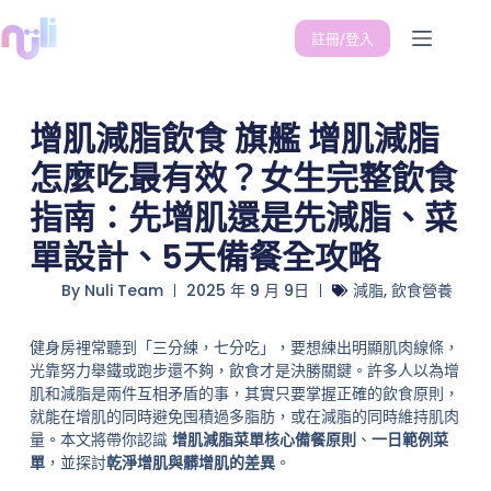
註冊/登入
增肌減脂飲食 旗艦 增肌減脂
怎麼吃最有效？女生完整飲食
指南：先增肌還是先減脂、菜
單設計、5天備餐全攻略
By
Nuli Team
2025 年 9 月 9日
減脂
,
飲食營養
健身房裡常聽到「三分練，七分吃」，要想練出明顯肌肉線條，
光靠努力舉鐵或跑步還不夠，飲食才是決勝關鍵。許多人以為增
肌和減脂是兩件互相矛盾的事，其實只要掌握正確的飲食原則，
就能在增肌的同時避免囤積過多脂肪，或在減脂的同時維持肌肉
量。本文將帶你認識
增肌減脂菜單核心備餐原則
、
一日範例菜
單
，並探討
乾淨增肌與髒增肌的差異
。