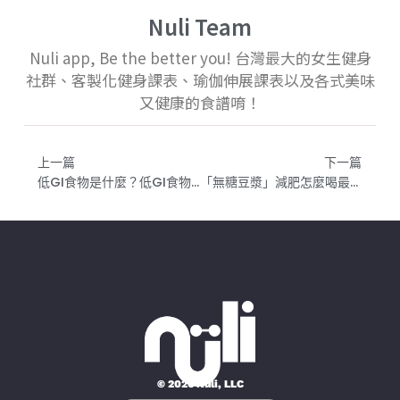
Nuli Team
Nuli app, Be the better you! 台灣最大的女生健身
社群、客製化健身課表、瑜伽伸展課表以及各式美味
又健康的食譜唷！
上一篇
下一篇
低GI食物是什麼？低GI食物有哪些好處？低升糖指數飲食指南
「無糖豆漿」減肥怎麼喝最好？喝對時間和份量是關鍵！無糖豆漿增肌減脂指南
© 2026 Nüli, LLC