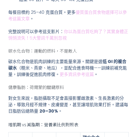
每餐目標約 25–40 克蛋白質。更多
優質蛋白質食物選擇可以參
考這篇文章
。
完整說明可以參考這支影片：
你以為蛋白質吃夠了？其實身體正
悄悄流失！5大警訊千萬別忽視
碳水化合物：運動的燃料，不是敵人
碳水化合物是肌肉訓練的主要能量來源。關鍵是選
低 GI 的複合
碳水
（糙米、燕麥、地瓜），並配合進食時機——訓練前補充能
量，訓練後促進肌肉修復。
更多資訊參考這篇
。
健康脂肪：荷爾蒙的關鍵原料
對女生來說，脂肪攝取不足會直接影響雌激素、生長激素的分
泌，導致月經不規律、皮膚變差，甚至讓增肌效果打折。建議每
日脂肪佔總熱量
20–30%
。
增肌期 vs 減脂期：營養素比例對照表