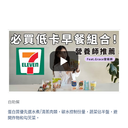
自助餐
蛋白質優先選水煮/清蒸肉類，碳水控制份量，蔬菜佔半盤，避
開炸物和勾芡菜。