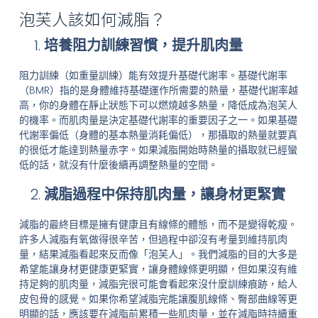
泡芙人該如何減脂？
培養阻力訓練習慣，提升肌肉量
阻力訓練（如重量訓練）能有效提升基礎代謝率。基礎代謝率
（BMR）指的是身體維持基礎運作所需要的熱量，基礎代謝率越
高，你的身體在靜止狀態下可以燃燒越多熱量，降低成為泡芙人
的機率。而肌肉量是決定基礎代謝率的重要因子之一。如果基礎
代謝率偏低（身體的基本熱量消耗偏低），那攝取的熱量就要真
的很低才能達到熱量赤字。如果減脂開始時熱量的攝取就已經蠻
低的話，就沒有什麼後續再調整熱量的空間。
減脂過程中保持肌肉量，讓身材更緊實
減脂的最終目標是擁有健康且有線條的體態，而不是變得乾瘦。
許多人減脂有氧做得很辛苦，但過程中卻沒有考量到維持肌肉
量，結果減脂看起來反而像「泡芙人」。我們減脂的目的大多是
希望能讓身材更健康更緊實，讓身體線條更明顯，但如果沒有維
持足夠的肌肉量，減脂完很可能會看起來沒什麼訓練痕跡，給人
皮包骨的感覺。如果你希望減脂完能讓腹肌線條、臀部曲線等更
明顯的話，應該要在減脂前累積一些肌肉量，並在減脂時持續重