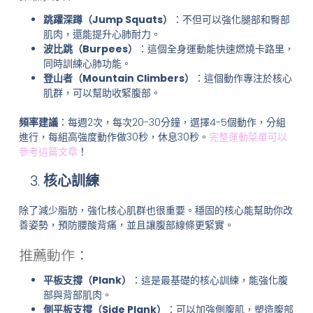
跳躍深蹲（Jump Squats）
：不但可以強化腿部和臀部
肌肉，還能提升心肺耐力。
波比跳（Burpees）
：這個全身運動能快速燃燒卡路里，
同時訓練心肺功能。
登山者（Mountain Climbers）
：這個動作專注於核心
肌群，可以幫助收緊腹部。
頻率建議
：每週2次，每次20-30分鐘，選擇4-5個動作，分組
進行，每組高強度動作做30秒，休息30秒。
完整運動菜單可以
參考這篇文章
！
核心訓練
除了減少脂肪，強化核心肌群也很重要。穩固的核心能幫助你改
善姿勢，預防腰酸背痛，並且讓腹部線條更緊實。
推薦動作：
平板支撐（Plank）
：這是最基礎的核心訓練，能強化腹
部與背部肌肉。
側平板支撐（Side Plank）
：可以加強側腹肌，塑造腹部