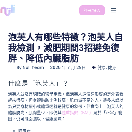
註冊/登入
泡芙人有哪些特徵？泡芙人自
我檢測，減肥期間3招避免復
胖、降低內臟脂肪
By
Nuli Team
2025 年 7 月 29日
健康
,
健身
什麼是「泡芙人」？
泡芙人並沒有明確的醫學定義，但泡芙人這個詞形容的是外表看
起來很瘦，但身體脂肪比例較高、肌肉量不足的人。很多人誤以
為只要身材瘦小或體重輕就是健康的象徵，但實際上，泡芙人的
體脂肪高、肌肉量少，即便其
體重指數（BMI）
屬於「正常」範
圍，仍可能面臨以下健康風險：
糖尿病