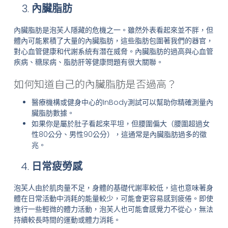
內臟脂肪
內臟脂肪是泡芙人隱藏的危機之一。雖然外表看起來並不胖，但
體內可能累積了大量的內臟脂肪，這些脂肪包圍著我們的器官，
對心血管健康和代謝系統有潛在威脅。內臟脂肪的過高與心血管
疾病、糖尿病、脂肪肝等健康問題有很大關聯。
如何知道自己的內臟脂肪是否過高？
醫療機構或健身中心的InBody測試可以幫助你精確測量內
臟脂肪數據。
如果你是屬於肚子看起來平坦，但腰圍偏大（腰圍超過女
性80公分、男性90公分），這通常是內臟脂肪過多的徵
兆。
日常疲勞感
泡芙人由於肌肉量不足，身體的基礎代謝率較低，這也意味著身
體在日常活動中消耗的能量較少，可能會更容易感到疲倦。即使
進行一些輕微的體力活動，泡芙人也可能會感覺力不從心，無法
持續較長時間的運動或體力消耗。