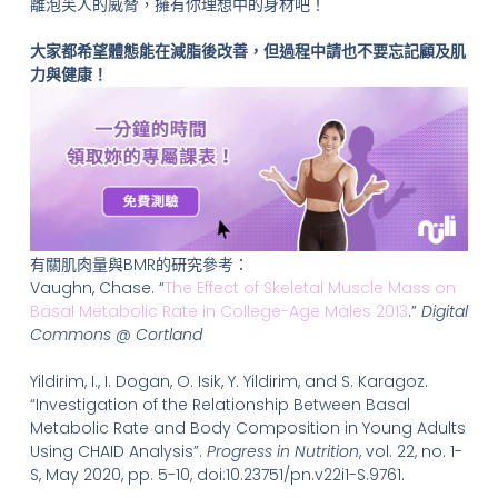
離泡芙人的威脅，擁有你理想中的身材吧！
大家都希望體態能在減脂後改善，但過程中請也不要忘記顧及肌
力與健康！
有關肌肉量與BMR的研究參考：
Vaughn, Chase. “
The Effect of Skeletal Muscle Mass on
Basal Metabolic Rate in College-Age Males 2013
.”
Digital
Commons @ Cortland
Yildirim, I., I. Dogan, O. Isik, Y. Yildirim, and S. Karagoz.
“Investigation of the Relationship Between Basal
Metabolic Rate and Body Composition in Young Adults
Using CHAID Analysis”.
Progress in Nutrition
, vol. 22, no. 1-
S, May 2020, pp. 5-10, doi:10.23751/pn.v22i1-S.9761.