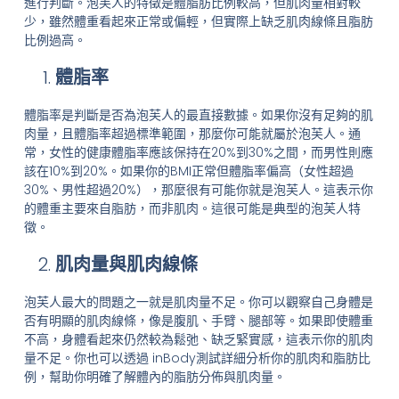
進行判斷。泡芙人的特徵是體脂肪比例較高，但肌肉量相對較
少，雖然體重看起來正常或偏輕，但實際上缺乏肌肉線條且脂肪
比例過高。
體脂率
體脂率是判斷是否為泡芙人的最直接數據。如果你沒有足夠的肌
肉量，且體脂率超過標準範圍，那麼你可能就屬於泡芙人。通
常，女性的健康體脂率應該保持在20%到30%之間，而男性則應
該在10%到20%。如果你的BMI正常但體脂率偏高（女性超過
30%、男性超過20%），那麼很有可能你就是泡芙人。這表示你
的體重主要來自脂肪，而非肌肉。這很可能是典型的泡芙人特
徵。
肌肉量與肌肉線條
泡芙人最大的問題之一就是肌肉量不足。你可以觀察自己身體是
否有明顯的肌肉線條，像是腹肌、手臂、腿部等。如果即使體重
不高，身體看起來仍然較為鬆弛、缺乏緊實感，這表示你的肌肉
量不足。你也可以透過 inBody測試詳細分析你的肌肉和脂肪比
例，幫助你明確了解體內的脂肪分佈與肌肉量。