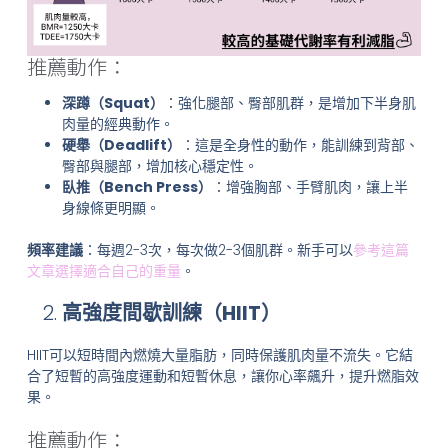
推薦動作：
深蹲（Squat）
：強化腿部、臀部肌群，是增加下半身肌
肉量的經典動作。
硬舉（Deadlift）
：這是全身性的動作，能訓練到背部、
臀部與腿部，增加核心穩定性。
臥推（Bench Press）
：增強胸部、手臂肌肉，讓上半
身線條更明顯。
頻率建議
：每週2-3次，每次做2-3個肌群。新手可以
參考這篇
文章選擇適合自己的重量
。
高強度間歇訓練（HIIT）
HIIT可以短時間內燃燒大量脂肪，同時保護肌肉量不流失。它結
合了短暫的高強度運動和短暫休息，讓你心率飆升，提升燃脂效
果。
推薦動作：