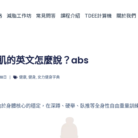
格
減脂工作坊
常見問答
課程介紹
TDEE計算機
關於我們
腹肌的英文怎麼說？abs
 18日
健康
,
健身
,
女力健身字典
助於身體核心的穩定，在深蹲、硬舉、臥推等全身性自由重量訓