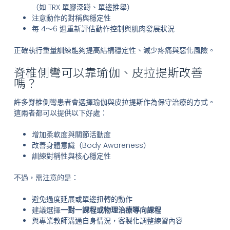
（如 TRX 單腳深蹲、單邊推舉）
注意動作的對稱與穩定性
每 4～6 週重新評估動作控制與肌肉發展狀況
正確執行重量訓練能夠提高結構穩定性、減少疼痛與惡化風險。
脊椎側彎可以靠瑜伽、皮拉提斯改善
嗎？
許多脊椎側彎患者會選擇瑜伽與皮拉提斯作為保守治療的方式。
這兩者都可以提供以下好處：
增加柔軟度與關節活動度
改善身體意識（Body Awareness）
訓練對稱性與核心穩定性
不過，需注意的是：
避免過度延展或單邊扭轉的動作
建議選擇
一對一課程或物理治療導向課程
與專業教師溝通自身情況，客製化調整練習內容