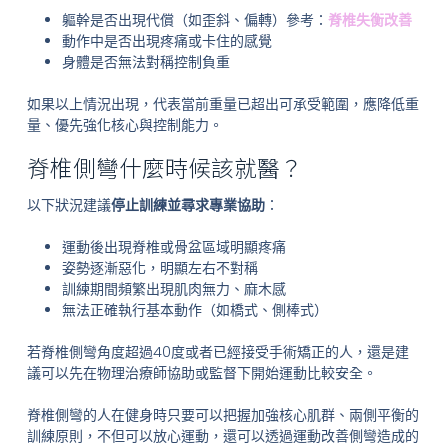
軀幹是否出現代償（如歪斜、偏轉）參考：
脊椎失衡改善
動作中是否出現疼痛或卡住的感覺
身體是否無法對稱控制負重
如果以上情況出現，代表當前重量已超出可承受範圍，應降低重
量、優先強化核心與控制能力。
脊椎側彎什麼時候該就醫？
以下狀況建議
停止訓練並尋求專業協助
：
運動後出現脊椎或骨盆區域明顯疼痛
姿勢逐漸惡化，明顯左右不對稱
訓練期間頻繁出現肌肉無力、麻木感
無法正確執行基本動作（如橋式、側棒式）
若脊椎側彎角度超過40度或者已經接受手術矯正的人，還是建
議可以先在物理治療師協助或監督下開始運動比較安全。
脊椎側彎的人在健身時只要可以把握加強核心肌群、兩側平衡的
訓練原則，不但可以放心運動，還可以透過運動改善側彎造成的