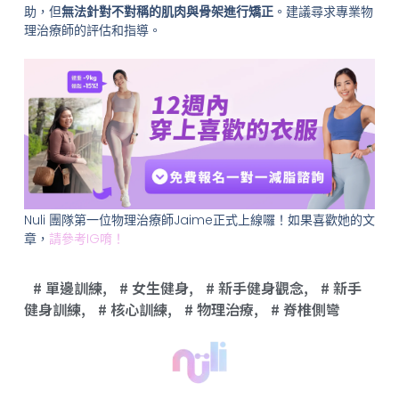
助，但
無法針對不對稱的肌肉與骨架進行矯正
。建議尋求專業物
理治療師的評估和指導。
Nuli 團隊第一位物理治療師Jaime正式上線囉！如果喜歡她的文
章，
請參考IG唷！
單邊訓練
,
女生健身
,
新手健身觀念
,
新手
健身訓練
,
核心訓練
,
物理治療
,
脊椎側彎