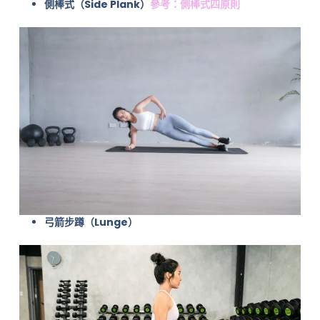
側棒式（Side Plank）
參考：側棒式四原則
弓箭步蹲（Lunge）