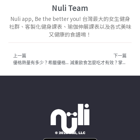
Nuli Team
Nuli app, Be the better you! 台灣最大的女生健身
社群、客製化健身課表、瑜伽伸展課表以及各式美味
又健康的食譜唷！
上一篇
下一篇
優格熱量有多少？希臘優格怎麼挑？營養師市售優格推薦與避雷清單｜全家、711優格推薦
減重飲食怎麼吃才有效？掌握熱量、營養比例與生活習慣，才是瘦下來不復胖的關鍵！
© 2026 Nüli, LLC