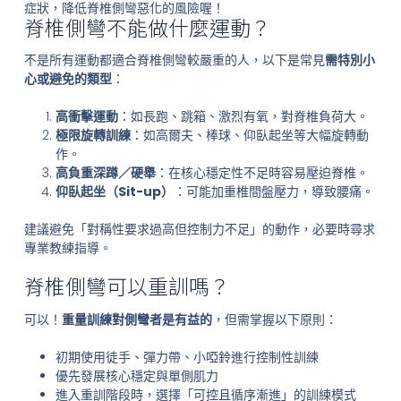
症狀，降低脊椎側彎惡化的風險喔！
脊椎側彎不能做什麼運動？
不是所有運動都適合脊椎側彎較嚴重的人，以下是常見
需特別小
心或避免的類型
：
高衝擊運動
：如長跑、跳箱、激烈有氧，對脊椎負荷大。
極限旋轉訓練
：如高爾夫、棒球、仰臥起坐等大幅旋轉動
作。
高負重深蹲／硬舉
：在核心穩定性不足時容易壓迫脊椎。
仰臥起坐（Sit-up）
：可能加重椎間盤壓力，導致腰痛。
建議避免「對稱性要求過高但控制力不足」的動作，必要時尋求
專業教練指導。
脊椎側彎可以重訓嗎？
可以！
重量訓練對側彎者是有益的
，但需掌握以下原則：
初期使用徒手、彈力帶、小啞鈴進行控制性訓練
優先發展核心穩定與單側肌力
進入重訓階段時，選擇「可控且循序漸進」的訓練模式