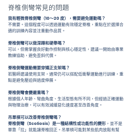
脊椎側彎常見的問題
我有輕微脊椎側彎（10～20 度），需要避免運動嗎？
不需要。這個程度可以透過運動有效穩定脊椎，重點在於選擇合
適的訓練內容並注重動作品質。
脊椎側彎可以做深蹲和硬舉嗎？
可以，但需掌握良好動作控制與核心穩定性，建議一開始由專業
教練協助，避免歪斜代償。
脊椎側彎運動需要穿矯正支架嗎？
若醫師建議使用支架，通常仍可以搭配低衝擊運動進行訓練，重
點是避免壓迫與過度伸展。
脊椎側彎會變嚴重嗎？
根據個人年齡、彎曲角度、生活型態有所不同，但經過正確運動
與物理治療，可以有效減緩惡化速度甚至改善角度。
吊單槓可以改善脊椎側彎嗎？
脊椎側彎（Scoliosis）是一種結構性或功能性的變形
，並不是
單靠「拉」就能讓脊椎回正。吊單槓可能對某些肌肉放鬆有幫