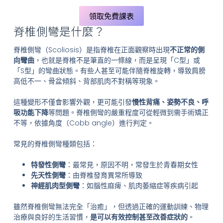
領取免費課表
脊椎側彎是什麼？
脊椎側彎（Scoliosis）是指脊椎在正面觀察時出現
不正常的側
向彎曲
，也就是脊椎不是筆直的一條線，而是呈現「C型」或
「S型」的彎曲狀態。有些人甚至可能伴隨脊椎旋轉，導致肩膀
高低不一、骨盆傾斜、背部肌肉不對稱等現象。
這種變形不僅會影響外觀，更可能引發
慢性背痛、姿勢不良、呼
吸功能下降
等問題。脊椎側彎的嚴重程度可從輕微到需手術矯正
不等，依據角度（Cobb angle）進行判定。
常見的脊椎側彎種類包括：
特發性側彎
：最常見，原因不明，常發生於青春期女性
先天性側彎
：由脊椎發育異常所導致
神經肌肉型側彎
：如腦性麻痺、肌肉萎縮症等疾病引起
雖然脊椎側彎無法完全「治癒」，但透過正確的運動訓練、物理
治療與良好的生活習慣，
是可以有效控制甚至改善症狀的
。