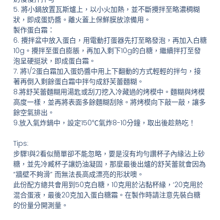
5. 將小鍋放置瓦斯爐上，以小火加熱，並不斷攪拌至略濃稠糊
狀，即成蛋奶醬。離火蓋上保鮮膜放涼備用。
製作蛋白霜：
6. 攪拌盆中放入蛋白，用電動打蛋器先打至略發泡，再加入白糖
10g。攪拌至蛋白膨脹，再加入剩下10g的白糖，繼續拌打至發
泡呈硬挺狀，即成蛋白霜。
7. 將1/2蛋白霜加入蛋奶醬中用上下翻動的方式輕輕的拌勻，接
著再倒入剩餘蛋白霜中拌勻成舒芙蕾麵糊。
8.將舒芙蕾麵糊用湯匙或刮刀挖入冷藏過的烤模中。麵糊與烤模
高度一樣，並再將表面多餘麵糊刮除。將烤模向下敲一敲，讓多
餘空氣排出。
9.放入氣炸鍋中，設定150℃氣炸8-10分鐘，取出後趁熱吃！
Tips:
步驟1與2看似簡單卻不能忽略，要是沒有均勻讚杯子內緣沾上砂
糖，並先冷臧杯子讓奶油凝固，那麼最後出爐的舒芙蕾就會因為
“牆壁不夠滑” 而無法長高成漂亮的形狀噢。
此份配方總共會用到50克白糖，10克用於沾黏杯緣，‘20克用於
混合蛋液，最後20克加入蛋白糖霜。在製作時請注意先裝白糖
的份量分開測量。