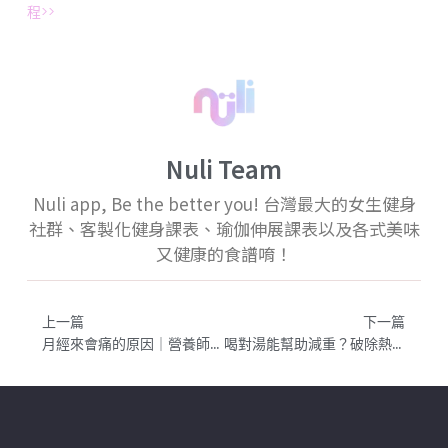
程>>
Nuli Team
Nuli app, Be the better you! 台灣最大的女生健身
社群、客製化健身課表、瑜伽伸展課表以及各式美味
又健康的食譜唷！
上一篇
下一篇
月經來會痛的原因｜營養師：補充「六大營養素」，緩解生理痛與經前症候群
喝對湯能幫助減重？破除熱量迷思的喝湯減肥法｜增肌減脂飲食｜喝湯會變胖嗎？