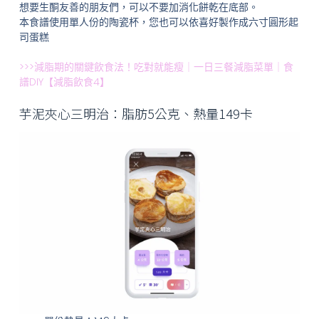
想要生酮友善的朋友們，可以不要加消化餅乾在底部。
本食譜使用單人份的陶瓷杯，您也可以依喜好製作成六寸圓形起
司蛋糕
>>>減脂期的關鍵飲食法！吃對就能瘦｜一日三餐減脂菜單｜食
譜DIY【減脂飲食4】
芋泥夾心三明治：脂肪5公克、熱量149卡