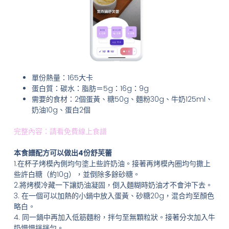
單份熱量：165大卡
蛋白質：碳水：脂肪＝5g：16g：9g
需要的食材：2個蛋黃、糖50g、麵粉30g、牛奶125ml、
奶油10g、蛋白2個
完整內容：請看免費線上食譜
本食譜配方可以做出4份舒芙蕾
1.在杯子烤模內側均勻塗上些許奶油。接著再烤模內圈均勻撒上
些許白糖（約10g），並倒除多餘砂糖。
2.將烤模冷藏一下讓奶油凝固，倒入麵糊時奶油才不會沖下去。
3. 在一個可以加熱的小鍋中放入蛋黃、砂糖20g，混合均至顏色
略白。
4. 同一鍋中再加入低筋麵粉，拌勻至無顆粒狀。接著分次加入牛
奶慢慢拌拌勻。