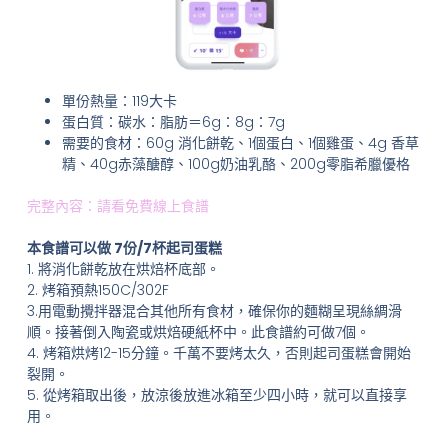
單份熱量：119大卡
蛋白質：碳水：脂肪＝6g：8g：7g
需要的食材：60g 消化餅乾、1個蛋白、1個雞蛋、4g 香草
精、40g赤藻醣醇、100g奶油乳酪、200g零脂希臘優格
完整內容：請看免費線上食譜
本食譜可以做 7份/7杯起司蛋糕
1. 將消化餅乾放在烘焙杯底部。
2. 烤箱預熱150C/302F
3.用電動攪拌器混合其他所有食材，確保你的麵糊呈現絲綢滑
順。接著倒入陶瓷或烘焙硬紙杯中。此食譜約可做7個。
4. 烤箱烘烤12-15分鐘。千萬不要烤太久，否則起司蛋糕會開始
裂開。
5. 從烤箱取出後，放涼後放進冰箱至少四小時，就可以直接享
用。