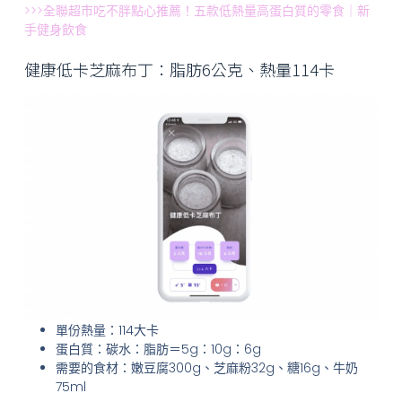
>>>全聯超市吃不胖點心推薦！五款低熱量高蛋白質的零食｜新
手健身飲食
健康低卡芝麻布丁：脂肪6公克、熱量114卡
單份熱量：114大卡
蛋白質：碳水：脂肪＝5g：10g：6g
需要的食材：嫩豆腐300g、芝麻粉32g、糖16g、牛奶
75ml