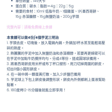
單份熱量：149大卡
蛋白質：碳水：脂肪＝4g：22g：5g
需要的食材：10ml 低脂牛奶、1個雞蛋、1片墨西哥餅、
15g 赤藻醣醇、15g無鹽奶油、200g芋頭
完整內容：請看免費線上食譜
本食譜可以做4份/4個芋泥三明治
1. 芋頭去皮、切塊後，放入電鍋內鍋，外鍋加1杯水蒸至能輕易壓
碎的熟度。
2. 熱騰騰的芋泥中加入無鹽奶油和赤藻糖醇，若要再更綿密可以
在芋泥中加點牛奶攪拌均勻。分成4等份，搓成圓球狀備用。
3. 將墨西哥餅皮用米杯或布丁杯口塑形，用刀切掉周圍的餅皮，
切出8個小圓形餅皮。
4. 在一碗中將一顆蛋黃打散，加入少許鹽巴備用
5. 芋泥球上下包上餅皮後調整形狀，餅皮內外側都刷上蛋液幫助
黏著。
6. 180度烤12-15分鐘後就能立即享用！