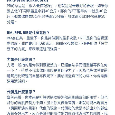
PR (Personal Record)
PR的意思是「個人最佳記錄」，也就是過去最好的表現。如果你
過去做3下硬舉最重拿到40公斤，那你的3下硬舉的PR就是40公
斤。如果你過去5公里最快跑35分鐘，那你跑步5K的PR就是35
分鐘。
RM, RPE, RIR是什麼意思？
RM為在某一重量下，你能夠做到的最多次數。RPE是你的自覺運
動強度，我們會用1-10來表示。RIR跟RPE類似，RIR是用你「保留
幾下的力氣」來表示這組的強度。
力竭是什麼意思？
力竭一般指的是你做到感覺沒力，已經無法拿同個重量再做任何
一下了。這並不代表你的肌肉是真的沒力了，因為也許你其實還
能夠用比較輕的重量再做幾下。要想接近真正的力竭，你會需要
運用遞減組。
代償是什麼意思？
舉例來說，你本來是打算透過啞鈴划船來訓練背部的肌群，但也
許你的背肌控制力不夠，加上你又微微聳肩，那就可能出現斜方
（肩頸那邊的肌群）代償的現象。代償指的就是本該出力的部位
沒有好好出力，反而是其他的部位出力來取代沒出力的部位。代