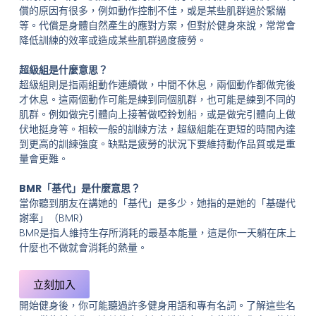
償的原因有很多，例如動作控制不佳，或是某些肌群過於緊繃
等。代償是身體自然產生的應對方案，但對於健身來說，常常會
降低訓練的效率或造成某些肌群過度疲勞。
超級組是什麼意思？
超級組則是指兩組動作連續做，中間不休息，兩個動作都做完後
才休息。這兩個動作可能是練到同個肌群，也可能是練到不同的
肌群。例如做完引體向上接著做啞鈴划船，或是做完引體向上做
伏地挺身等。相較一般的訓練方法，超級組能在更短的時間內達
到更高的訓練強度。缺點是疲勞的狀況下要維持動作品質或是重
量會更難。
BMR「基代」是什麼意思？
當你聽到朋友在講她的「基代」是多少，她指的是她的「基礎代
謝率」（BMR）
BMR是指人維持生存所消耗的最基本能量，這是你一天躺在床上
什麼也不做就會消耗的熱量。
立刻加入
開始健身後，你可能聽過許多健身用語和專有名詞。了解這些名