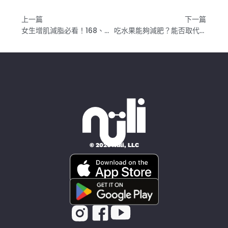
上一篇
下一篇
女生增肌減脂必看！168、間歇性斷食對月經的影響？孕婦或哺乳中的媽媽適合嗎？
吃水果能夠減肥？能否取代蔬菜？小心吃進太多醣！｜新手健身飲食
© 2026 Nüli, LLC