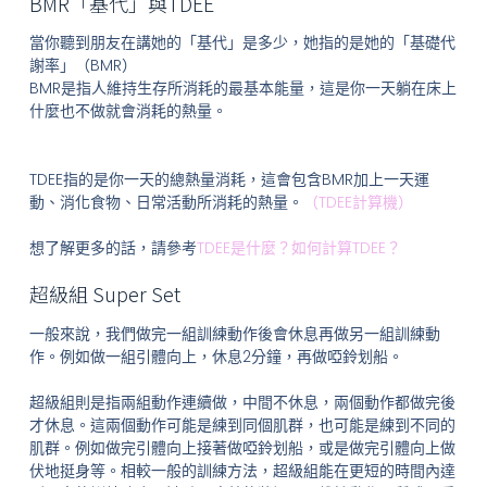
BMR「基代」與TDEE
當你聽到朋友在講她的「基代」是多少，她指的是她的「基礎代
謝率」（BMR）
BMR是指人維持生存所消耗的最基本能量，這是你一天躺在床上
什麼也不做就會消耗的熱量。
TDEE指的是你一天的總熱量消耗，這會包含BMR加上一天運
動、消化食物、日常活動所消耗的熱量。
（TDEE計算機）
想了解更多的話，請參考
TDEE是什麼？如何計算TDEE？
超級組 Super Set
一般來說，我們做完一組訓練動作後會休息再做另一組訓練動
作。例如做一組引體向上，休息2分鐘，再做啞鈴划船。
超級組則是指兩組動作連續做，中間不休息，兩個動作都做完後
才休息。這兩個動作可能是練到同個肌群，也可能是練到不同的
肌群。例如做完引體向上接著做啞鈴划船，或是做完引體向上做
伏地挺身等。相較一般的訓練方法，超級組能在更短的時間內達