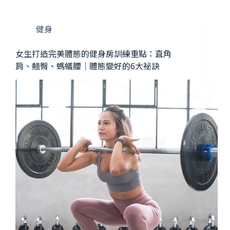
健身
女生打造完美體態的健身房訓練重點：直角
肩、翹臀、螞蟻腰｜體態變好的6大祕訣