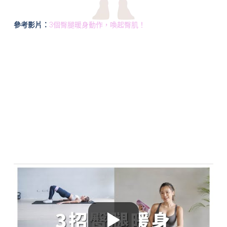
參考影片：
3個臀腿暖身動作，喚起臀肌！