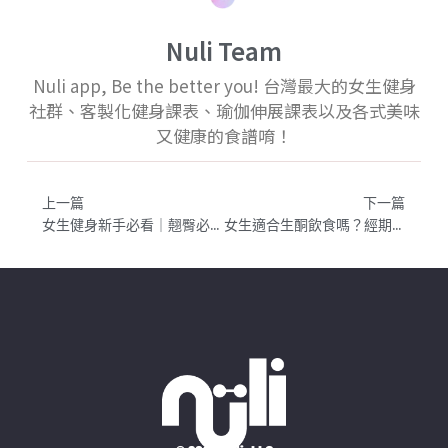
Nuli Team
Nuli app, Be the better you! 台灣最大的女生健身
社群、客製化健身課表、瑜伽伸展課表以及各式美味
又健康的食譜唷！
上一篇
下一篇
女生健身新手必看｜翹臀必備訓練動作｜從簡單到難進階變化的mayfit 課表
女生適合生酮飲食嗎？經期該如何調整？孕婦或哺乳中的媽媽適合嗎？