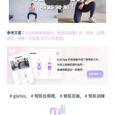
參考文章：
女生翹臀養成秘訣：臀腿訓練懶人包：熱身、訓練、
課表、伸展一次看懂【2022年整理】
glutes
,
臀肌在哪裡
,
臀肌定義
,
臀肌訓練