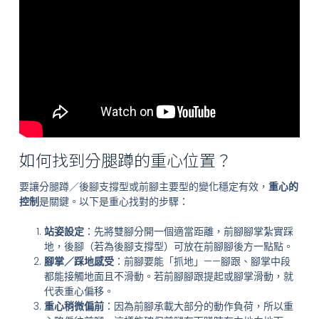
如何找到分腿蹲的重心位置？
要讓分腿蹲／後腳支撐型或前腳主要型的變化穩定有效，
重心的
控制
是關鍵。以下是重心找對的步驟：
站姿設定
：先將雙腳分開一個適當距離，前腳腳掌紮實踩
地，後腳（若為後腳支撐型）可放在前腳腳後方一點點。
腳掌／踩地感受
：前腳要能「抓地」——腳跟、腳掌中段
都能接觸地面且不滑動。若前腳腳跟提起或腳掌滑動，就
代表重心偏移。
重心稍微偏前
：因為前腳承載大部分的動作負荷，所以重