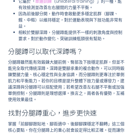
它屬於「
單邊訓練
（unilateral training）」的一種，能
有效檢測並改善左右腿間的力量不平衡。
因為前後腳分開，動作時會啟動更多穩定肌群（腳踝、
髖、中樞）以維持穩定，對於運動表現與下肢功能非常有
益。
相較於雙腳深蹲，分腿蹲能提供不一樣的刺激角度與控制
要求，對於動作變化、突破訓練瓶頸很有幫助。
分腿蹲可以取代深蹲嗎？
分腿蹲雖然能有效鍛鍊大腿前側、臀部及下肢穩定肌群，但並不
能完全取代傳統深蹲。深蹲是雙腳承重的複合動作，可以同時鍛
鍊雙腿力量、核心穩定性與全身協調，而分腿蹲則更專注於單側
肌力和平衡能力。若你的目標是提升整體下肢力量或爆發力，建
議深蹲與分腿蹲可以搭配使用；若希望改善左右腿不平衡或加強
單側控制，分腿蹲則是理想選擇。換言之，兩者各有優勢，互補
使用效果最佳。
找對分腿蹲重心，進步更快速
掌握「前腳腳跟貼地、腳距適中、後腳腳踝穩定不翻轉」這三個
核心要點，你在分腿蹲上的重心就會設定得比較正確。從而讓你