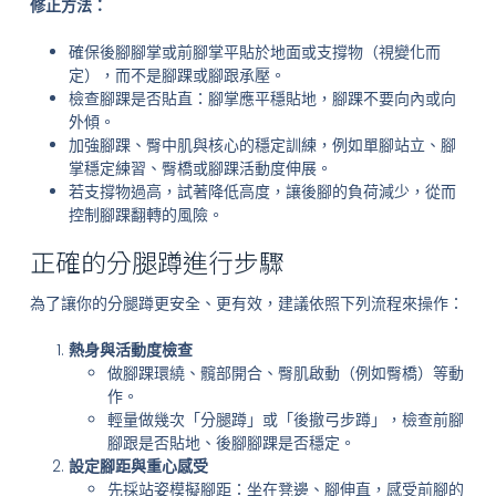
修正方法：
確保後腳腳掌或前腳掌平貼於地面或支撐物（視變化而
定），而不是腳踝或腳跟承壓。
檢查腳踝是否貼直：腳掌應平穩貼地，腳踝不要向內或向
外傾。
加強腳踝、臀中肌與核心的穩定訓練，例如單腳站立、腳
掌穩定練習、臀橋或腳踝活動度伸展。
若支撐物過高，試著降低高度，讓後腳的負荷減少，從而
控制腳踝翻轉的風險。
正確的分腿蹲進行步驟
為了讓你的分腿蹲更安全、更有效，建議依照下列流程來操作：
熱身與活動度檢查
做腳踝環繞、髖部開合、臀肌啟動（例如臀橋）等動
作。
輕量做幾次「分腿蹲」或「後撤弓步蹲」，檢查前腳
腳跟是否貼地、後腳腳踝是否穩定。
設定腳距與重心感受
先採站姿模擬腳距：坐在凳邊、腳伸直，感受前腳的