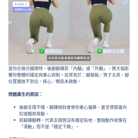
當你在做分腿蹲時，後腳腳踝若「內翻」或「外翻」，將大幅影
響你整體的穩定與重心控制。這常見於：腳踏板／凳子太高、腳
位置擺放不到位、核心／臀肌未啟動。
問題產生的原因：
後腳支撐不穩，腳踝傾斜會使你重心偏移、甚至使膝蓋內
扣或髖部晃動。
若腳踝翻轉，代表支撐側沒有穩定貼地，整個動作就像在
「滑動」而不是「穩定下蹲」。