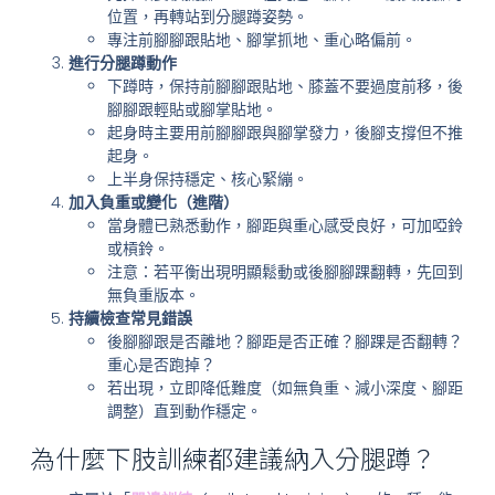
位置，再轉站到分腿蹲姿勢。
專注前腳腳跟貼地、腳掌抓地、重心略偏前。
進行分腿蹲動作
下蹲時，保持前腳腳跟貼地、膝蓋不要過度前移，後
腳腳跟輕貼或腳掌貼地。
起身時主要用前腳腳跟與腳掌發力，後腳支撐但不推
起身。
上半身保持穩定、核心緊繃。
加入負重或變化（進階）
當身體已熟悉動作，腳距與重心感受良好，可加啞鈴
或槓鈴。
注意：若平衡出現明顯鬆動或後腳腳踝翻轉，先回到
無負重版本。
持續檢查常見錯誤
後腳腳跟是否離地？腳距是否正確？腳踝是否翻轉？
重心是否跑掉？
若出現，立即降低難度（如無負重、減小深度、腳距
調整）直到動作穩定。
為什麼下肢訓練都建議納入分腿蹲？