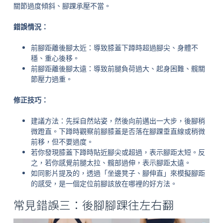
關節過度傾斜、腳踝承壓不當。
錯誤情況：
前腳距離後腳太近：導致膝蓋下蹲時超過腳尖、身體不
穩、重心後移。
前腳距離後腳太遠：導致前腿負荷過大、起身困難、髖關
節壓力過重。
修正技巧：
建議方法：先採自然站姿，然後向前邁出一大步，後腳稍
微蹬直。下蹲時觀察前腳膝蓋是否落在腳踝垂直線或稍微
前移，但不要過度。
若你發現膝蓋下蹲時貼近腳尖或超過，表示腳距太短。反
之，若你感覺前腿太拉、髖部過伸，表示腳距太遠。
如同影片提及的，透過「坐邊凳子、腳伸直」來模擬腳距
的感受，是一個定位前腳該放在哪裡的好方法。
常見錯誤三：後腳腳踝往左右翻