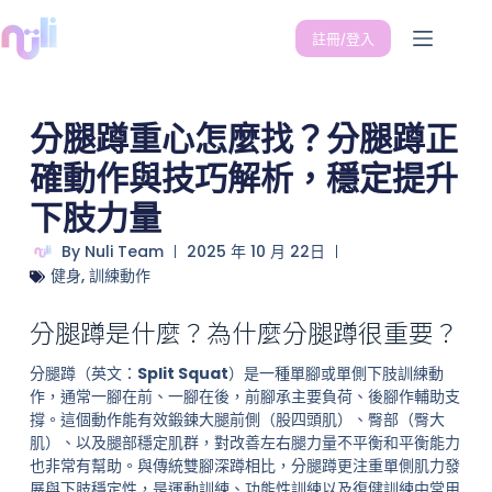
註冊/登入
分腿蹲重心怎麼找？分腿蹲正
確動作與技巧解析，穩定提升
下肢力量
By
Nuli Team
2025 年 10 月 22日
健身
,
訓練動作
分腿蹲是什麼？為什麼分腿蹲很重要？
分腿蹲（英文：
Split Squat
）是一種單腳或單側下肢訓練動
作，通常一腳在前、一腳在後，前腳承主要負荷、後腳作輔助支
撐。這個動作能有效鍛鍊大腿前側（股四頭肌）、臀部（臀大
肌）、以及腿部穩定肌群，對改善左右腿力量不平衡和平衡能力
也非常有幫助。與傳統雙腳深蹲相比，分腿蹲更注重單側肌力發
展與下肢穩定性，是運動訓練、功能性訓練以及復健訓練中常用