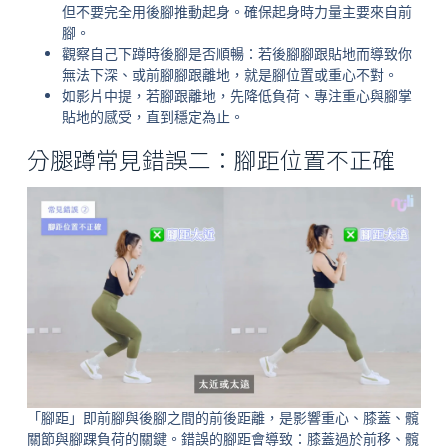
但不要完全用後腳推動起身。確保起身時力量主要來自前
腳。
觀察自己下蹲時後腳是否順暢：若後腳腳跟貼地而導致你
無法下深、或前腳腳跟離地，就是腳位置或重心不對。
如影片中提，若腳跟離地，先降低負荷、專注重心與腳掌
貼地的感受，直到穩定為止。
分腿蹲常見錯誤二：腳距位置不正確
「腳距」即前腳與後腳之間的前後距離，是影響重心、膝蓋、髖
關節與腳踝負荷的關鍵。錯誤的腳距會導致：膝蓋過於前移、髖