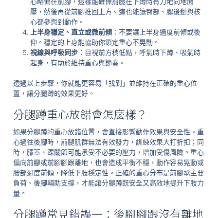
心略偏往前腳，這樣能確保前腿在下蹲時有力地向地面
壓，然後再從前腳推回上方。這也能讓臀部、腿後鏈與核
心都參與到動作。
上半身穩定、直立或微前傾
：不要讓上半身過度前傾或後
仰。穩定的上身能協助你鎖定重心不晃動。
視線與呼吸同步
：目視前方稍低點，呼氣時下蹲、吸氣時
起身，有助於維持重心與節奏。
透過以上步驟，你就能更容易「找到」並維持在正確的重心位
置，讓分腿蹲的效果更好。
分腿蹲重心放錯會怎麼樣？
如果分腿蹲的重心放錯位置，會直接影響動作效果與安全性。重
心過往後腳時，前腿肌群無法有效發力，訓練效果大打折扣；同
時，膝蓋、踝關節可能承受不必要的壓力，增加受傷風險。重心
偏向前腳或前腳腳跟離地，也會造成平衡不穩，動作容易晃動或
腰部過度前傾，降低下肢穩定性。正確的重心分布是前腳承主要
負荷、後腳輔助支撐，才能讓分腿蹲既安全又高效地提升下肢力
量。
分腿蹲常見錯誤一：後腳腳跟沒有離地