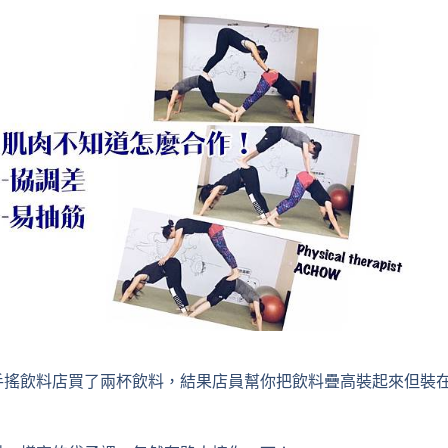
手搖飲料店買了兩杯飲料，結果店員幫你把飲料疊高裝起來但裝