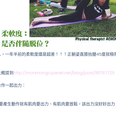
人，一年半前的柔軟度還是超差！！！正躺姿直膝抬腿45度就極
大概提到
http://monmongo.pixnet.net/blog/post/191767725
合作一起出力：
要產生動作就有肌肉要出力、有肌肉要放鬆，該出力沒好好出力