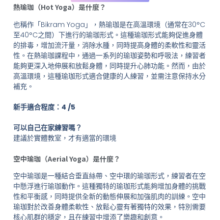
熱瑜珈（Hot Yoga）是什麼？
也稱作「Bikram Yoga」，熱瑜珈是在高溫環境（通常在30°C
至40°C之間）下進行的瑜珈形式。這種瑜珈形式能夠促進身體
的排毒，增加流汗量，消除水腫，同時提高身體的柔軟性和靈活
性。在熱瑜珈課程中，通過一系列的瑜珈姿勢和呼吸法，練習者
能夠更深入地伸展和放鬆身體，同時提升心肺功能。然而，由於
高溫環境，這種瑜珈形式適合健康的人練習，並需注意保持水分
補充。
新手適合程度：4 /5
可以自己在家練習嗎？
建議於實體教室，才有適當的環境
空中瑜珈（Aerial Yoga）是什麼？
空中瑜珈是一種結合垂直絲帶、空中環的瑜珈形式，練習者在空
中懸浮進行瑜珈動作。這種獨特的瑜珈形式能夠增加身體的挑戰
性和平衡感，同時提供全新的動態伸展和加強肌肉的訓練。空中
瑜珈對於改善身體柔軟性、放鬆心靈有著獨特的效果，特別需要
核心肌群的穩定，且在練習中增添了樂趣和創意。