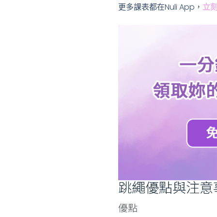
更多課表都在Nuli App，
立
跳繩優點與注意
優點