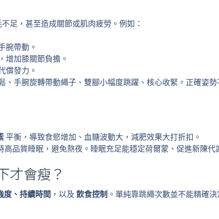
耗不足，甚至造成關節或肌肉疲勞。例如：
手腕帶動。
，增加膝關節負擔。
代償發力。
鬆、手腕旋轉帶動繩子、雙腳小幅度跳躍、核心收緊。正確姿勢
素
平衡，導致食慾增加、血糖波動大，減肥效果大打折扣。
 小時高品質睡眠，避免熬夜。睡眠充足能穩定荷爾蒙、促進新陳
下才會瘦？
強度、持續時間
，以及
飲食控制
。單純靠跳繩次數並不能精確決