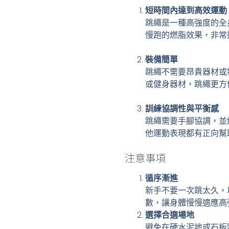
短時間內達到高效運動
跳繩是一種高強度的全身
慢跑的燃脂效果，非常
裝備簡單
跳繩不需要昂貴器材或
或健身器材，跳繩更方
訓練協調性與平衡感
跳繩需要手腳協調，並
他運動表現都有正向幫
注意事項
循序漸進
新手不要一次跳太久，
數，讓身體慢慢適應高
選擇合適場地
避免在硬水泥地或石板