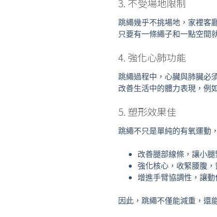
3. 不受場地限制
跳繩幾乎不挑場地，家裡客
只要有一條繩子和一點空間
4. 強化心肺功能
跳繩過程中，心臟與肺臟必
改善生活中的體力表現，例
5. 塑形效果佳
跳繩不只是單純的有氧運動
改善腿部線條，讓小腿
強化核心，收緊腰腹，
增進手臂協調性，讓動
因此，跳繩不僅能減重，還