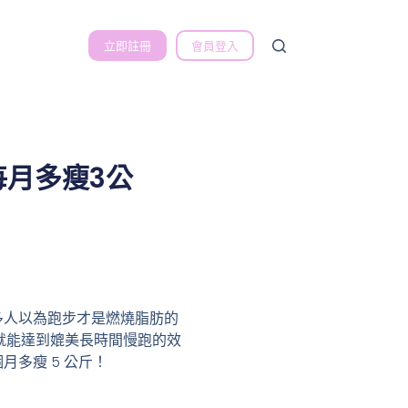
立即註冊
會員登入
月多瘦3公
多人以為跑步才是燃燒脂肪的
，就能達到媲美長時間慢跑的效
多瘦 5 公斤！