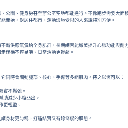
廳、公園、健身房甚至辦公室空地都能進行。不像跑步需要大面
就能開始，對居住都市、運動環境受限的人來說特別方便。
須不斷供應氧氣給全身肌群，長期練習能顯著提升心肺功能與耐
如走樓梯不容易喘、日常活動更輕鬆。
，它同時會調動腿部、核心、手臂等多組肌肉。持之以恆可以：
緊實不鬆弛。
幫助減少小腹凸出。
作更輕盈。
能讓身材更勻稱，打造結實又有線條感的體態。