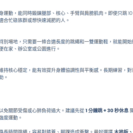
運動，能同時鍛鍊腿部、核心、手臂與肩膀肌肉。即使只跳 10–
適合忙碌族群或想快速減肥的人。
特別場地，只需要一條合適長度的跳繩和一雙運動鞋，就能開始
便在家、辦公室或公園進行。
維持核心穩定，能有效提升身體協調性與平衡感。長期練習，對
助。
以免關節受傷或心肺負荷過大。建議先從
1 分鐘跳 + 30 秒休息
強度運動。
路長時間跳繩，容易對膝蓋、腳踝造成衝擊。最好選擇
木地板、