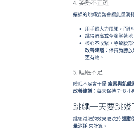
4. 姿勢不正確
錯誤的跳繩姿勢會讓能量消
用手臂大力甩繩，而非
跳得過高或全腳掌著地
核心不收緊，導致腰部
改善建議
：保持肩膀放
更有效。
5. 睡眠不足
睡眠不足會干擾
瘦素與飢餓
改善建議
：每天保持 7–8
跳繩一天要跳幾
跳繩減肥的效果取決於
運動
量消耗
來計算。