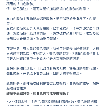
積用的「白色脂肪」
但「棕色脂肪」，是可以幫忙加速燃燒白色脂肪的利器 。
🔺白色脂肪主要功能為儲存脂肪，通常儲存於全身皮下，內臟
等。
🔺棕色脂肪因為含大量粒線體，以至成棕色，主要功能是產生熱
能「將脂肪轉化為熱量燃燒」，通常儲存於肩胛間區、腋窩及頸
後部接近脊椎深處，幫助維持體溫。
在嬰兒身上有大量的棕色脂肪，隨著年齡增長而迅速減少，大概
只占體重的0.1%（年紀越大，棕色脂肪越少，相對的減脂也會比
年輕人困難的其中一個原因也是因為棕色脂肪減少）
🔺棕色脂肪的活化，可以改善胰島素阻抗，提高身體機能代謝，
強化燃脂，在低溫下會更活躍，幫助身體平衡體溫。
悲劇的是，兩種脂肪細胞是會彼此抗衡的，白色脂肪越多、棕色
脂肪就會越少
那是不是很好奇，那白色有可能變成棕色？
No，妳想太多了！白色脂肪和纖維細胞是同源，棕色細胞則和