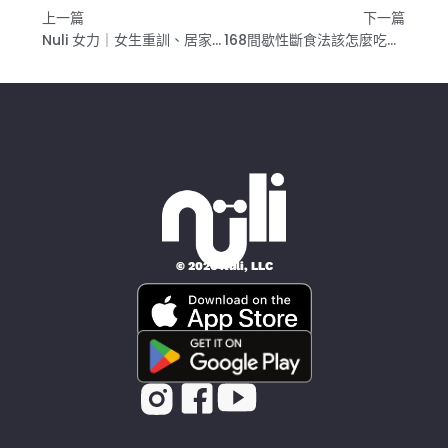
上一篇
下一篇
Nuli 女力｜女生重訓、居家自主健身APP介紹、評價、費用及折扣碼(2024年2月)超過400種健身菜單
168間歇性斷食法該怎麼吃？營養師解答：這樣做避免肌肉流失｜新手健身飲食
© 2026 Nüli, LLC