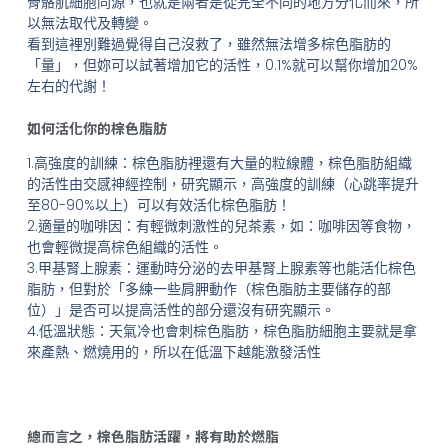
骨骼肌細胞同源，也就是兩者是從完全不同的地方分化而來，所
以無法取代及轉變。
看到這裡別難過覺得自己沒救了，雖然無法增多棕色脂肪的
「量」，但妳可以試著增加它的活性，0.1%就可以幫你增加20%
左右的代謝！
如何活化你的棕色脂肪
1.高強度的訓練：棕色脂肪裡還有大量的粒線體，棕色脂肪組織
的活性由交感神經控制，研究顯示，高強度的訓練（心跳率提升
至80-90%以上）可以有效活化棕色脂肪！
2.適量的咖啡因：有輕微刺激性的兒茶素，如：咖啡因等食物，
也會輕微提高棕色組織的活性。
3.甲基腎上腺素：運動時分泌的去甲基腎上腺素等也能活化棕色
脂肪，但對於「多練一些肩胛動作（棕色脂肪主要儲存的部
位）」是否可以提高活性的部分還沒有研究顯示。
4.低溫狀態：天氣冷也會刺棕色脂肪，棕色脂肪細胞主要就是拿
來產熱、燃燒用的，所以在低溫下越能激發活性
總而言之，棕色脂肪活躍，將有助於燃脂