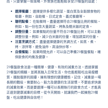
而，只要掌握一些策略，外食族也能輕鬆享受211餐盤的益處：
選擇餐廳：
選擇提供多樣化蔬菜、蛋白質及全穀類食物的
餐廳。例如，自助餐、日式定食、義式餐廳等。
聰明點餐：
在點餐時，盡量選擇符合211餐盤比例的餐點。
例如，點一份包含大量蔬菜、烤魚及糙米飯的定食。
調整份量：
如果餐點的份量不符合211餐盤比例，可以主動
調整份量。例如，減少白米飯的份量，增加蔬菜的份量。
注意烹調方式：
盡量選擇健康的烹調方式，如蒸、煮、
烤、涼拌等，避免油炸、高油快炒等。
自備餐點：
如果時間允許，可以自己準備211餐盤餐點，確
保飲食的均衡及健康。
211餐盤飲食法是一種簡單、健康、有效的減重方法。透過掌握
211餐盤的精髓，並將其融入日常生活，你也能輕鬆吃出易瘦體
質，擺脫復胖的困擾，擁有理想的健康體態。記住，減重是一場
長期的戰役，需要耐心、毅力及健康的生活習慣。不要追求快速
的減重效果，而是要選擇一種可以長期執行的飲食方式，才能真
正達到健康減重的目標。從今天開始，就讓我們一起擁抱211餐
盤，吃出健康與自信吧！