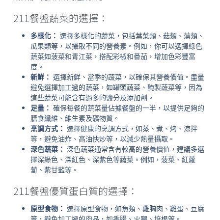
211餐盤蔬菜的選擇：
多樣化：
選擇多樣化的蔬菜，包括葉菜類、菇類、藻類、
瓜果類等，以攝取不同的營養素。例如，你可以選擇綠色
蔬菜如菠菜和青江菜，搭配彩椒和番茄，增加色彩豐富
度。
新鮮：
選擇新鮮、當季的蔬菜，以確保其營養價值。盡量
避免選擇加工過的蔬菜，如罐頭蔬菜、醃製蔬菜等，因為
這些蔬菜可能含有過多的鹽分及添加劑。
足量：
確保每餐的蔬菜量佔據餐盤的一半，以提供足夠的
膳食纖維、維生素及礦物質。
烹調方式：
選擇健康的烹調方式，如蒸、煮、烤、涼拌
等，避免油炸、高油快炒等，以減少熱量攝取。
深色蔬菜：
深色蔬菜通常含有較高的營養價值，建議多選
擇深綠色、深紅色、深紫色等蔬菜。例如，菠菜、紅蘿
蔔、紫甘藍等。
211餐盤優質蛋白質的選擇：
原型食物：
選擇原型食物，如魚類、雞胸肉、雞蛋、豆腐
等，避免加工過的肉品，如香腸、火腿、培根等。