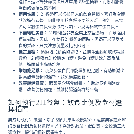
運作。這與許多節食法只注重減少熱量攝取，而忽略營養
均衡的做法截然不同。
適用性廣：
211餐盤可以根據個人的飲食習慣、喜好及身體
狀況進行調整，因此適用於各種不同的人群。例如，素食
者可以將蛋白質來源改為豆類、豆腐等植物性蛋白質。
不需犧牲美食：
211餐盤並非完全禁止某些食物，而是強調
適量攝取。因此，在執行211餐盤的同時，仍然可以享受美
食的樂趣，只要注意份量及比例即可。
穩定血糖：
透過增加蔬菜的攝取，並選擇全穀類取代精緻
澱粉，211餐盤有助於穩定血糖，避免血糖快速升高及降
低，進而減少脂肪堆積。
增加飽足感：
蔬菜及蛋白質都能增加飽足感，有助於減少
對高熱量食物的渴望，避免過度飲食。
改善腸道健康：
蔬菜富含膳食纖維，有助於促進腸道蠕
動，改善便祕問題，並維持腸道菌群的平衡。
如何執行211餐盤：飲食比例及食材選
擇指南
要成功執行211餐盤，除了瞭解其原理及優點外，還需要掌握正確
的飲食比例及食材選擇。以下將針對蔬菜、蛋白質、全穀類三大
類食物，提供詳細的選擇指南：