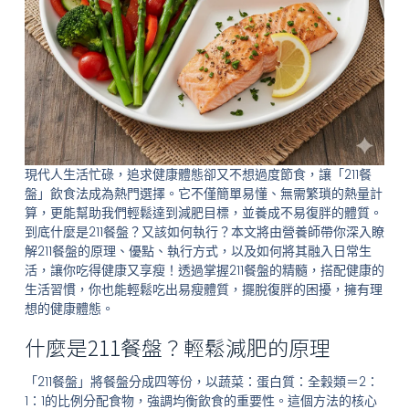
現代人生活忙碌，追求健康體態卻又不想過度節食，讓「211餐
盤」飲食法成為熱門選擇。它不僅簡單易懂、無需繁瑣的熱量計
算，更能幫助我們輕鬆達到減肥目標，並養成不易復胖的體質。
到底什麼是211餐盤？又該如何執行？本文將由營養師帶你深入瞭
解211餐盤的原理、優點、執行方式，以及如何將其融入日常生
活，讓你吃得健康又享瘦！透過掌握211餐盤的精髓，搭配健康的
生活習慣，你也能輕鬆吃出易瘦體質，擺脫復胖的困擾，擁有理
想的健康體態。
什麼是211餐盤？輕鬆減肥的原理
「211餐盤」將餐盤分成四等份，以蔬菜：蛋白質：全穀類＝2：
1：1的比例分配食物，強調均衡飲食的重要性。這個方法的核心