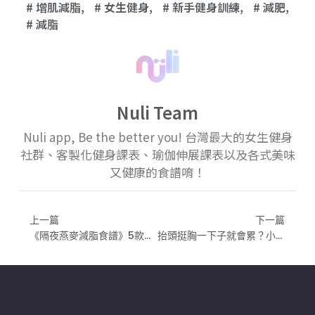
增肌減脂
,
女生健身
,
新手健身訓練
,
減肥
,
減脂
Nuli Team
Nuli app, Be the better you! 台灣最大的女生健身
社群、客製化健身課表、瑜伽伸展課表以及各式美味
又健康的食譜唷！
上一篇
下一篇
《隔夜燕麥減脂食譜》5款隔夜燕麥高蛋白低卡配方！一週懶人早餐(附燕麥片挑選指南)
抬頭挺胸一下子就會累？小心可能是肌肉張力不足訓練上要注意什麼？