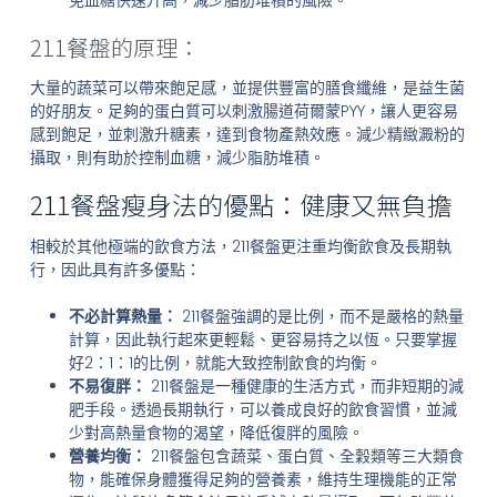
免血糖快速升高，減少脂肪堆積的風險。
211餐盤的原理：
大量的蔬菜可以帶來飽足感，並提供豐富的膳食纖維，是益生菌
的好朋友。足夠的蛋白質可以刺激腸道荷爾蒙PYY，讓人更容易
感到飽足，並刺激升糖素，達到食物產熱效應。減少精緻澱粉的
攝取，則有助於控制血糖，減少脂肪堆積。
211餐盤瘦身法的優點：健康又無負擔
相較於其他極端的飲食方法，211餐盤更注重均衡飲食及長期執
行，因此具有許多優點：
不必計算熱量：
211餐盤強調的是比例，而不是嚴格的熱量
計算，因此執行起來更輕鬆、更容易持之以恆。只要掌握
好2：1：1的比例，就能大致控制飲食的均衡。
不易復胖：
211餐盤是一種健康的生活方式，而非短期的減
肥手段。透過長期執行，可以養成良好的飲食習慣，並減
少對高熱量食物的渴望，降低復胖的風險。
營養均衡：
211餐盤包含蔬菜、蛋白質、全穀類等三大類食
物，能確保身體獲得足夠的營養素，維持生理機能的正常