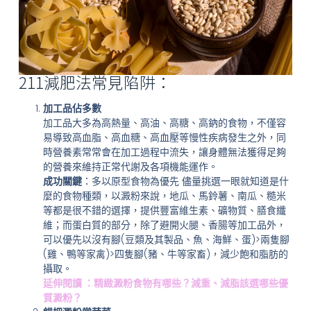
211減肥法常見陷阱：
加工品佔多數
加工品大多為高熱量、高油、高糖、高鈉的食物，不僅容
易導致高血脂、高血糖、高血壓等慢性疾病發生之外，同
時營養素常常會在加工過程中流失，讓身體無法獲得足夠
的營養來維持正常代謝及各項機能運作。
成功關鍵
：多以原型食物為優先 儘量挑選一眼就知道是什
麼的食物種類，以澱粉來說，地瓜、馬鈴薯、南瓜、糙米
等都是很不錯的選擇，提供豐富維生素、礦物質、膳食纖
維；而蛋白質的部分，除了避開火腿、香腸等加工品外，
可以優先以沒有腳(豆類及其製品、魚、海鮮、蛋)>兩隻腳
(雞、鴨等家禽)>四隻腳(豬、牛等家畜)，減少飽和脂肪的
攝取。
延伸閱讀 ：精緻澱粉食物有哪些？減重、減脂該選哪些優
質澱粉？