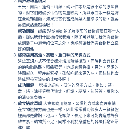
錯把澱粉當蔬菜
玉米、南瓜、蓮藕、山藥、豌豆仁等都是很不錯的原型食
物，但它們的碳水化合物含量較高，所以跟白飯一樣是歸
在全穀雜糧類，如果把它們當成蔬菜大量攝取的話，就容
易造成熱量超標喔！
成功關鍵
：認識食物種類 多了解眼前的食物歸屬在哪一大
類，提供我們什麼樣的營養素，除了可以幫助我們將食物
放到盤子中適量的位置之外，也能夠讓我們與食物建立良
好的關係！
經常採用高油、高糖、重口味的烹調方式
這些烹調方式不僅會額外增加熱量攝取，同時也含有較多
的飽和脂肪酸、精緻糖等，造成身體負擔。另外，烹調的
時間越久，程序越繁複，雖然吃起來更入味，但往往也會
造成營養素流失的比較多喔！
成功關鍵
： 選擇少調味、低油的烹調方式，例如：蒸、
煮、烤、涼拌等替代油炸、紅燒、糖醋、勾芡等，讓你吃
的清爽無負擔。
飲食過度單調
人會傾向用簡單、習慣的方式來處理事情，
在食物選擇方面也是一樣，因此常常看到很多人三餐餐盤
裡面都是雞胸、地瓜、花椰菜，長期下來可能會造成許多
維生素、礦物質不足，同樣不利於身體裡的各項代謝正常
進行喔！