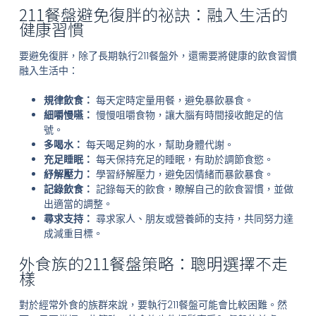
211餐盤避免復胖的祕訣：融入生活的
健康習慣
要避免復胖，除了長期執行211餐盤外，還需要將健康的飲食習慣
融入生活中：
規律飲食：
每天定時定量用餐，避免暴飲暴食。
細嚼慢嚥：
慢慢咀嚼食物，讓大腦有時間接收飽足的信
號。
多喝水：
每天喝足夠的水，幫助身體代謝。
充足睡眠：
每天保持充足的睡眠，有助於調節食慾。
紓解壓力：
學習紓解壓力，避免因情緒而暴飲暴食。
記錄飲食：
記錄每天的飲食，瞭解自己的飲食習慣，並做
出適當的調整。
尋求支持：
尋求家人、朋友或營養師的支持，共同努力達
成減重目標。
外食族的211餐盤策略：聰明選擇不走
樣
對於經常外食的族群來說，要執行211餐盤可能會比較困難。然