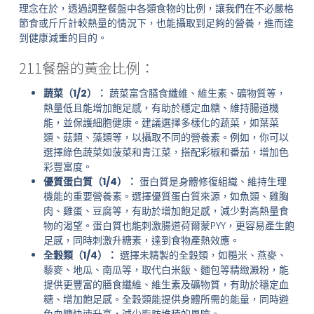
理念在於，透過調整餐盤中各類食物的比例，讓我們在不必嚴格
節食或斤斤計較熱量的情況下，也能攝取到足夠的營養，進而達
到健康減重的目的。
211餐盤的黃金比例：
蔬菜（1/2）：
蔬菜富含膳食纖維、維生素、礦物質等，
熱量低且能增加飽足感，有助於穩定血糖、維持腸道機
能，並保護細胞健康。建議選擇多樣化的蔬菜，如葉菜
類、菇類、藻類等，以攝取不同的營養素。例如，你可以
選擇綠色蔬菜如菠菜和青江菜，搭配彩椒和番茄，增加色
彩豐富度。
優質蛋白質（1/4）：
蛋白質是身體修復組織、維持生理
機能的重要營養素。選擇優質蛋白質來源，如魚類、雞胸
肉、雞蛋、豆腐等，有助於增加飽足感，減少對高熱量食
物的渴望。蛋白質也能刺激腸道荷爾蒙PYY，更容易產生飽
足感，同時刺激升糖素，達到食物產熱效應。
全穀類（1/4）：
選擇未精製的全穀類，如糙米、燕麥、
藜麥、地瓜、南瓜等，取代白米飯、麵包等精緻澱粉，能
提供更豐富的膳食纖維、維生素及礦物質，有助於穩定血
糖、增加飽足感。全穀類能提供身體所需的能量，同時避