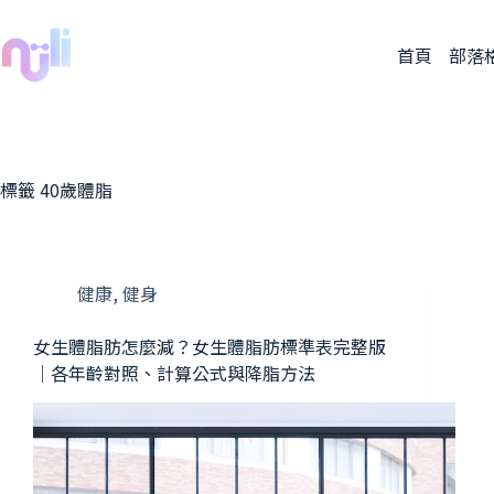
首頁
部落
標籤
40歲體脂
健康
,
健身
女生體脂肪怎麼減？女生體脂肪標準表完整版
｜各年齡對照、計算公式與降脂方法