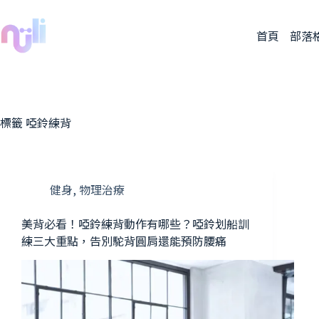
首頁
部落
標籤
啞鈴練背
健身
,
物理治療
美背必看！啞鈴練背動作有哪些？啞鈴划船訓
練三大重點，告別駝背圓肩還能預防腰痛