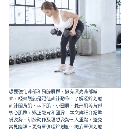
想要強化背部和肩膀肌群，擁有漂亮背部線
條，啞鈴划船是絕佳訓練動作！了解啞鈴划船
訓練闊背肌、棘下肌、小圓肌、菱形肌等背部
核心肌群，矯正駝背和圓肩。本文詳細介紹準
備姿勢、訓練動作及理想姿勢三大重點，避免
常見錯誤。更有單側啞鈴划船、跪姿單側划船