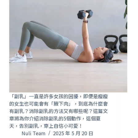
「副乳」一直是許多女孩的困擾，即便是瘦瘦
的女生也可能會有「腋下肉」，到底為什麼會
有副乳？消除副乳的方法又有哪些呢？這篇文
章將為你介紹消除副乳的5個動作，這個夏
天，告別副乳，穿上自信小可愛！
Nuli Team
2025 年 5 月 20 日