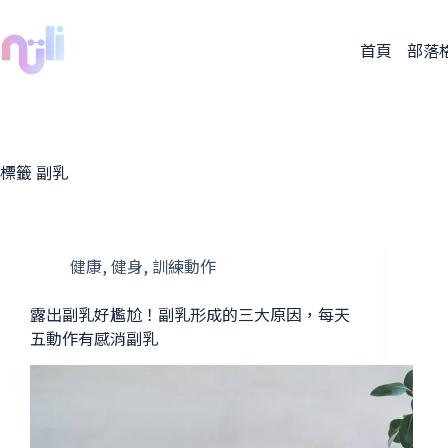
首頁
部落
標籤
副乳
健康
,
健身
,
訓練動作
露出副乳好尷尬！副乳形成的三大原因，每天
五動作有感消副乳