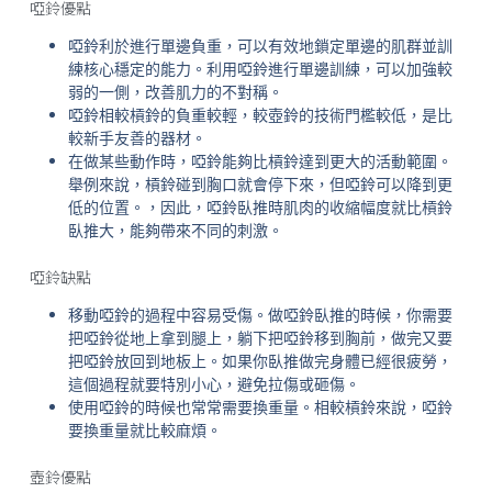
啞鈴優點
啞鈴利於進行單邊負重，可以有效地鎖定單邊的肌群並訓
練核心穩定的能力。利用啞鈴進行單邊訓練，可以加強較
弱的一側，改善肌力的不對稱。
啞鈴相較槓鈴的負重較輕，較壺鈴的技術門檻較低，是比
較新手友善的器材。
在做某些動作時，啞鈴能夠比槓鈴達到更大的活動範圍。
舉例來說，槓鈴碰到胸口就會停下來，但啞鈴可以降到更
低的位置。，因此，啞鈴臥推時肌肉的收縮幅度就比槓鈴
臥推大，能夠帶來不同的刺激。
啞鈴缺點
移動啞鈴的過程中容易受傷。做啞鈴臥推的時候，你需要
把啞鈴從地上拿到腿上，躺下把啞鈴移到胸前，做完又要
把啞鈴放回到地板上。如果你臥推做完身體已經很疲勞，
這個過程就要特別小心，避免拉傷或砸傷。
使用啞鈴的時候也常常需要換重量。相較槓鈴來說，啞鈴
要換重量就比較麻煩。
壺鈴優點