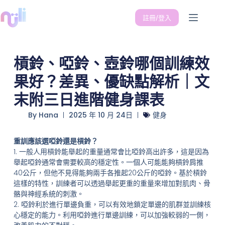
註冊/登入
槓鈴、啞鈴、壺鈴哪個訓練效
果好？差異、優缺點解析｜文
末附三日進階健身課表
By
Hana
2025 年 10 月 24日
健身
重訓應該選啞鈴還是槓鈴？
1. 一般人用槓鈴能舉起的重量通常會比啞鈴高出許多，這是因為
舉起啞鈴通常會需要較高的穩定性。一個人可能能夠槓鈴肩推
40公斤，但他不見得能夠兩手各推起20公斤的啞鈴。基於槓鈴
這樣的特性，訓練者可以透過舉起更重的重量來增加對肌肉、骨
骼與神經系統的刺激。
2. 啞鈴利於進行單邊負重，可以有效地鎖定單邊的肌群並訓練核
心穩定的能力。利用啞鈴進行單邊訓練，可以加強較弱的一側，