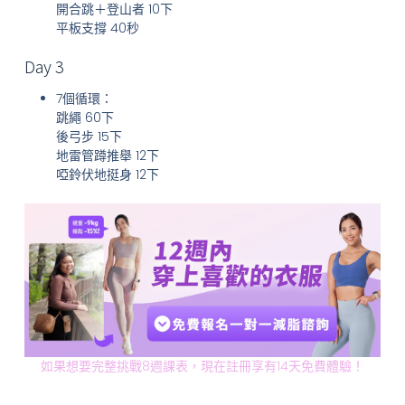
開合跳＋登山者 10下
平板支撐 40秒
Day 3
7個循環：
跳繩 60下
後弓步 15下
地雷管蹲推舉 12下
啞鈴伏地挺身 12下
如果想要完整挑戰8週課表，現在註冊享有14天免費體驗！