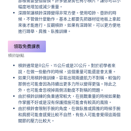
那樣需要整個替換。許多健身房也有小槓片，讓你可以小
幅度地增加或減少重量。
深蹲架讓槓鈴深蹲變得非常方便。使用啞鈴、壺鈴的時
候，不管做什麼動作，基本上都要先把器材從地板上拿起
來後才能進行。反觀槓鈴，如果有深蹲架，可以更方便地
進行蹲舉、肩推、臥推訓練。
領取免費課表
槓鈴缺點
槓鈴通常是8公斤、15公斤或是20公斤。對於初學者來
說，在做一些動作的時候，這個重量可能還是會太重。
如果只用槓鈴做訓練，容易出現兩邊肌力不對稱，較強的
那側也可能會因為持續出更多力所以變得更強。除此之
外，也可能會忽視掉兩側活動度不對稱的問題。
由於槓鈴訓練的負重通常較大，在挑戰重量的時候如果動
作掌握不好或是沒有保護措施可能會有較高的風險。
由於槓鈴會限制手腕的角度，在做臥推或肩推的時候手腕
和肩膀可能會感覺比較不自然，有些人可能會覺得這兩個
關節的壓力比較大。