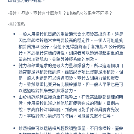
改善肌力的不對稱。
槓鈴、啞鈴、壺鈴有什麼差別？訓練起來效果會不同嗎？
槓鈴優點
一般人用槓鈴能舉起的重量通常會比啞鈴高出許多，這是
因為舉起啞鈴通常會需要較高的穩定性。一個人可能能夠
槓鈴肩推40公斤，但他不見得能夠兩手各推起20公斤的啞
鈴。基於槓鈴這樣的特性，訓練者可以透過舉起更重的重
量來增加對肌肉、骨骼與神經系統的刺激。
健力和舉重追求的是最大力量和爆發力，所以這兩個項目
通常都是以槓鈴做訓練。雖然說專項比賽都是用槓鈴，但
是一般人也還是可以透過啞鈴、壺鈴去訓練力量和爆發
力。雖然舉重比賽只有比槓鈴抓舉，但一般人平常也是可
以透過啞鈴抓舉去訓練爆發力。
由於槓鈴能夠直接負重在軀幹上，在做某些腿部訓練的時
候，使用槓鈴能減少其他肌群疲勞造成的限制。舉例來
說，拿高腳杯深蹲練腿，到後面可能手臂和肩膀會先沒
力。拿啞鈴做弓箭步蹲的時候，可能會先握不住等。
雖然槓鈴可以透過槓片輕鬆調整重量，不用像啞鈴、壺鈴