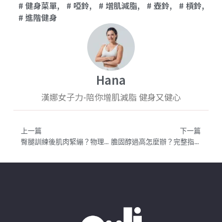
健身菜單
,
啞鈴
,
增肌減脂
,
壺鈴
,
槓鈴
,
進階健身
Hana
漢娜女子力-陪你增肌減脂 健身又健心
上一篇
下一篇
臀腿訓練後肌肉緊繃？物理治療師「四原則」放鬆筋膜、改善痠痛避免受傷
膽固醇過高怎麼辦？完整指南：正常值、降膽固醇食物與運動方法一次看懂