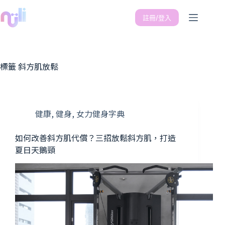
註冊/登入
標籤
斜方肌放鬆
健康
,
健身
,
女力健身字典
如何改善斜方肌代償？三招放鬆斜方肌，打造
夏日天鵝頸